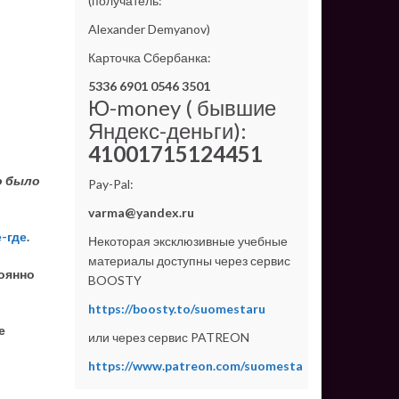
(получатель:
Alexander Demyanov)
Карточка Сбербанка:
5336 6901 0546 3501
Ю-money ( бывшие
Яндекс-деньги):
41001715124451
о было
Pay-Pal:
varma@yandex.ru
-где
.
Некоторая эксклюзивные учебные
материалы доступны через сервис
тоянно
BOOSTY
https://boosty.to/suomestaru
е
или через сервис PATREON
https://www.patreon.com/suomesta