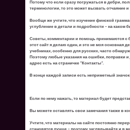
Потому что если сразу погружаться в дебри, п
терминологии, то это может вызвать отчаяние и
Вообще же учтите, что изучение финской грамма
углубление в детали и подробности – на каком б
Советы, комментарии и помощь принимаются с б
этот сайт я делаю один, и это не моя основная 
учебниках, особенно для русских, часто обнар
Поэтому любые указания на ошибки, поправки и
адрес есть на страничке “Контакты”.
В конце каждой записи есть неприметный значок p
Если по нему нажать, то материал будет представ
Вы можете оставлять свои замечания также в ко
Учтите, что материалы на сайте постоянно пере
становятся лучше – поэтому заглядывайте и в м