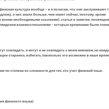
финская культура вообще – и я полагаю, что они заслуживают т
адлежу, о них знали больше, чем знают сейчас, поэтому, кроме
о всеми необходимыми ссылками), статьи и заметки, посвяще
инляндским взаимоотношениям – которые временами были очен
ут совпадать, а могут и не совпадать с моим мнением, но кажд
зации стараюсь избегать (насколько это возможно в наше время
и по степени их сложности для тех, кто учит финский язык.
ния финского языка)