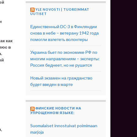
ой
YLE NOVOSTI | TUOREIMMAT
UUTISET
и
Единственный DC-3 в Финляндии
снова в небе – ветерану 1942 года
помогли взлететь волонтеры
ак как
люс в
Украина бьет по экономике РФ по
.
многим направлениям – эксперты:
ый
Россия беднеет, но не рушится
Новый экзамен на гражданство
будет введен в марте
ФИНСКИЕ НОВОСТИ НА
УПРОЩЕННОМ ЯЗЫКЕ:
Suomalaiset innostuivat poimimaan
,
marjoja