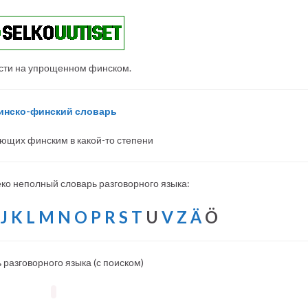
сти на упрощенном финском.
инско-финский словарь
ющих финским в какой-то степени
ко неполный словарь разговорного языка:
J
K
L
M
N
O
P
R
S
T
U
V
Z
Ä
Ö
 разговорного языка (с поиском)