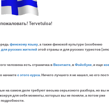
пожаловать! Tervetuloa!
ередь
финскому языку
, а также финской культуре (особенно
е
для русских жителей
этой страны и для русских туристов [
эт
того человека есть страничка в
Вконтакте
, в
Фэйсбуке
, и еще
кое
то начните
с этого курса
. Ничего лучшего я не нашел, но его пос
рые на самом деле требуют весьма серьезного разбора, но вы н
иксируя для себя моменты, которых вы не поняли, а потом уже
 подробности.