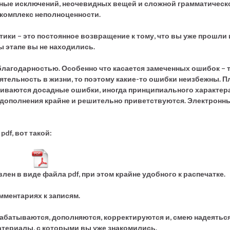
олные исключений, неочевидных вещей и сложной грамматическ
 комплекс неполноценности.
тики – это постоянное возвращение к тому, что вы уже прошли 
ы этапе вы не находились.
лагодарностью. Особенно что касается замеченных ошибок – т
деятельность в жизни, то поэтому какие-то ошибки неизбежны. П
уживаются досадные ошибки, иногда принципиального характера
 дополнения крайне и решительно приветствуются. Электронн
df, вот такой:
лен в виде файла pdf, при этом крайне удобного к распечатке.
мментариях к записям.
рабатываются, дополняются, корректируются и, смею надеяться
атериалы, с которыми вы уже знакомились.