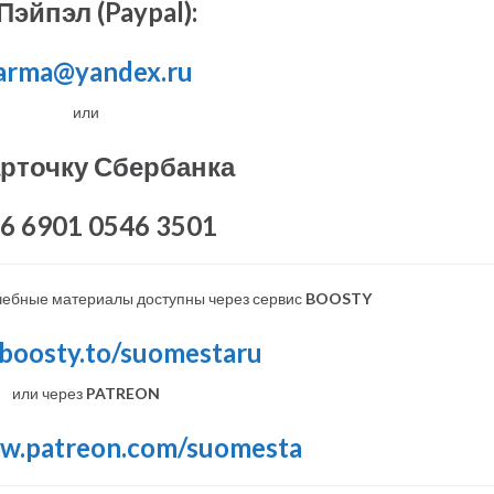
Пэйпэл (Paypal):
arma@yandex.ru
или
арточку Сбербанка
6 6901 0546 3501
чебные материалы доступны через сервис
BOOSTY
/boosty.to/suomestaru
или через
PATREON
ww.patreon.com/suomesta