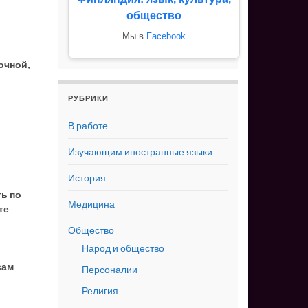
общество
Мы в
Facebook
очной,
РУБРИКИ
В работе
Изучающим иностранные языки
История
ть по
Медицина
те
Общество
Народ и общество
вам
Персоналии
Религия