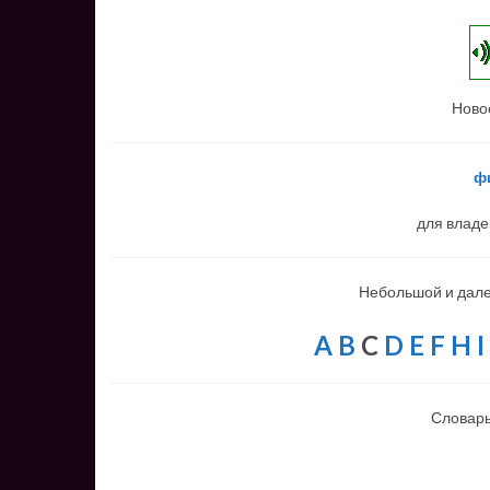
Ново
ф
для владе
Небольшой и дале
A
B
C
D
E
F
H
I
Словарь