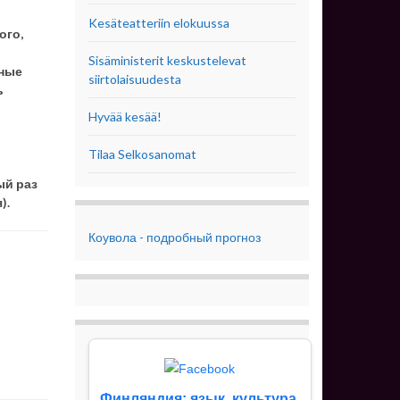
Kesäteatteriin elokuussa
ого,
Sisäministerit keskustelevat
нные
siirtolaisuudesta
ь
Hyvää kesää!
Tilaa Selkosanomat
ый раз
).
Коувола - подробный прогноз
Финляндия: язык, культура,