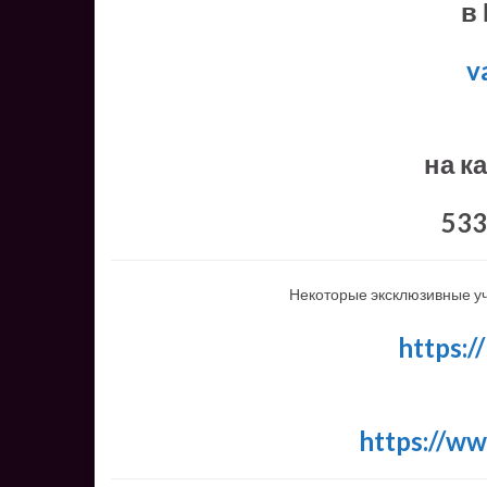
в 
v
на к
533
Некоторые эксклюзивные у
https:/
https://w