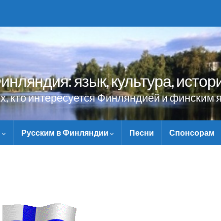
инляндия: язык, культура, истор
ех, кто интересуется Финляндией и финским 
и
Русским в Финляндии
Песни
Спонсорам
НЕ ЗАБУДЬТЕ ПОМОЧЬ