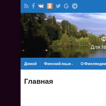
Ф
Для т
Домой
Финский язык
О Финлянди
Главная