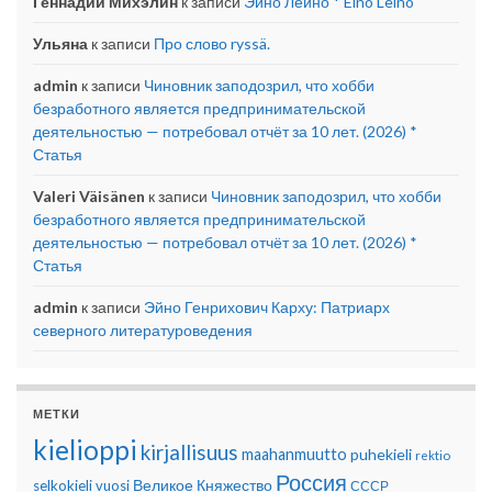
Геннадий Михэлин
к записи
Эйно Лейно * Eino Leino
Ульяна
к записи
Про слово ryssä.
admin
к записи
Чиновник заподозрил, что хобби
безработного является предпринимательской
деятельностью — потребовал отчёт за 10 лет. (2026) *
Статья
Valeri Väisänen
к записи
Чиновник заподозрил, что хобби
безработного является предпринимательской
деятельностью — потребовал отчёт за 10 лет. (2026) *
Статья
admin
к записи
Эйно Генрихович Карху: Патриарх
северного литературоведения
МЕТКИ
kielioppi
kirjallisuus
maahanmuutto
puhekieli
rektio
Россия
Великое Княжество
selkokieli
vuosi
СССР