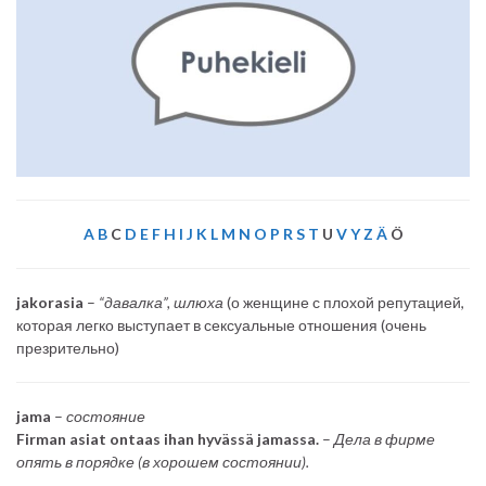
A
B
C
D
E
F
H
I
J
K
L
M
N
O
P
R
S
T
U
V
Y
Z
Ä
Ö
jakorasia
–
“давалка”, шлюха
(о женщине с плохой репутацией,
которая легко выступает в сексуальные отношения (очень
презрительно)
jama
–
состояние
Firman asiat ontaas ihan hyvässä jamassa.
–
Дела в фирме
опять в порядке (в хорошем состоянии).