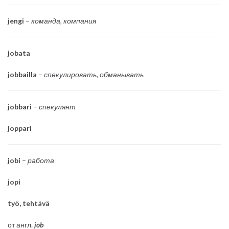
jengi
–
команда, компания
jobata
jobbailla
–
спекулировать, обманывать
jobbari
–
спекулянт
joppari
jobi
–
работа
jopi
työ, tehtävä
от англ.
job