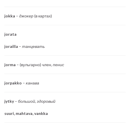
jokka
–
джокер
(в картах)
jorata
jorailla
–
танцевать
jorma
– (вульгарно)
член, пенис
jorpakko
–
канава
jytky
–
большой, здоровый
suuri, mahtava, vankka