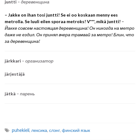
juntti
–
деревенщина
– Jakke on ihan tosi juntti! Se ei oo koskaan menny ees
metrolla. Se luuli eilen sporaa metroks! V***, mikä juntti!
–
Йакке совсем настоящая деревенщина! Он никогда на метро
даже не ездил. Он принял вчера трамвай за метро! Блин, что
за деревенщина!
järkkari
–
организатор
järjestäjä
jätkä
–
парень
puhekieli
,
лексика
,
слэнг
,
финский язык