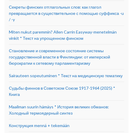
Секреты финских отглагольных слов: как глагол
превращается в существительное с помощью суффикса -u
/ -y
Miten nukut paremmin? Allen Carrin Easyway-menetelmän
vinkit * Текст на упрощенном финском
Становление и современное состояние системы
государственной власти в Финляндии: от имперской
бюрократии к сетевому парламентаризму
Sairauteen sopeutuminen * Текст на медицинскую тематику
Судьбы финнов в Советском Союзе 1917-1964 (2025) *
Книга
Maailman suurin hämäys * История великих обманов:
Холодный термоядерный синтез
Конструкция mennä + tekemään