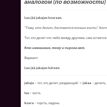
аналогом (по возможности) 
Luu jää jakajan kouraan.
“Тому, кто делит, достаются только кости”. Кос
Тот, кто делит что-либо между другими, сам остается
Кто именинник, тому и пирога нет.
Вариант:
Luu jää jakajan käteen.
jakaja
– тот, кто делит, раздающий ->
jakaa
– делить,
luu
– кость
koura
– горсть, ладонь