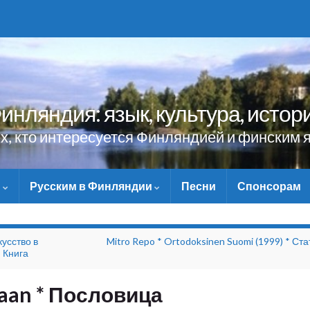
инляндия: язык, культура, истор
ех, кто интересуется Финляндией и финским 
и
Русским в Финляндии
Песни
Спонсорам
НЕ ЗАБУДЬТЕ ПОМОЧЬ САЙТУ МАТЕРИАЛЬНО - БЕЗ В
кусство в
Mitro Repo * Ortodoksinen Suomi (1999) * Ста
 Книга
uraan * Пословица