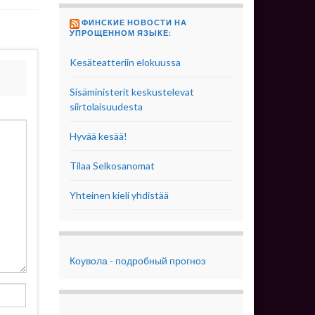
ФИНСКИЕ НОВОСТИ НА
УПРОЩЕННОМ ЯЗЫКЕ:
Kesäteatteriin elokuussa
Sisäministerit keskustelevat
siirtolaisuudesta
Hyvää kesää!
Tilaa Selkosanomat
Yhteinen kieli yhdistää
Коувола - подробный прогноз