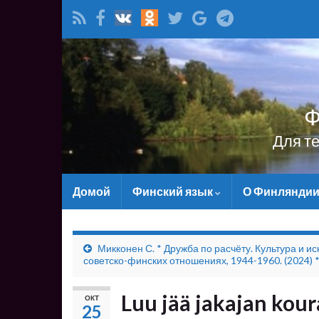
Ф
Для т
Домой
Финский язык
О Финлянди
Микконен С. * Дружба по расчёту. Культура и ис
советско-финских отношениях, 1944-1960. (2024) *
Luu jää jakajan ko
ОКТ
25