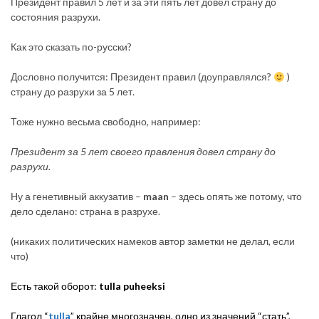
Президент правил 5 лет и за эти пять лет довел страну до
состояния разрухи.
Как это сказать по-русски?
Дословно получится: Президент правил (доуправлялся?
)
страну до разрухи за 5 лет.
Тоже нужно весьма свободно, например:
Президент за 5 лет своего правления довел страну до
разрухи.
Ну а генетивный аккузатив –
maan
– здесь опять же потому, что
дело сделано: страна в разрухе.
(никаких политических намеков автор заметки не делал, если
что)
Есть такой оборот:
tulla puheeksi
Глагол “
tulla
” крайне многозначен, одно из значений “стать”,