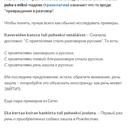
puhe
в
miksi
-падеже (
транслатив
) означает что-то вроде
“превращения в разговор”.
Чтобы понять, лучше всего как обычно исследовать примеры.
Kavereiden kanssa tuli puheeksi venäläiset.
– Сначала
дословно: “С приятелями стало разговором русские”. То есть:
С приятелями заговорили о русских.
С приятелями темой для разговора стали русские.
С приятелями речь зашла о русских.
(На последнее предложение, кстати, обратите внимание: речь
зашла – попробуйте это объяснить иностранцу: как речь может
ЗАЙТИ?).
Еще пара примеров из Сети:
Eka kertaa koiran hankinta tuli puheeksi jouluna.
–
Первый раз
речь о приобретении собаки зашла в Рождество.