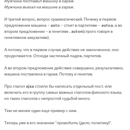
Мужчина поставил машину в гараж.
Мужчина въехал на машине в гараж.
И третий вопрос, вопрос грамматический. Почему в первом
предложении машина –
auto
– стоит в партитиве –
autoa
, а во
втором предложении – в генетиве ,
auton
(строго говоря в
генетивном аккузативе).
А потому, что в первом случае действие не законченное, оно
продолжается. Отсюда частичный падеж, партитив.
А во втором предложении действие совершено, результативно,
машина поставлена в гараж. Потому и генетив.
Про глагол
ajaa
стоило бы написать отдельный пост, или
включить его в группу самых важных глаголов финского языка,
но таких глаголов с непростой судьбой много.
Тем не менее один еще пример с ним.
Теперь уже в его значении “
проводить
(дело, политику)”.