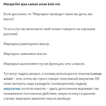
Margariini ajaa saman asian kuin voi.
Если дословно, то “Маргарин проводит такое же дело, как
масло”.
То есть (тут вы включаете свой талант говорить на хорошем
русском):
Маргарин равноценен маслу.
Маргарин заменяет масло.
Маргарин выполняет ту же функцию, что и масло.
Тут могут задать вопрос, а почему используется генетив (
saman
asian
) – или, опять же строго говоря, генетивный аккузатив. Об
этом смотреть надо в разделе, посвященному падежу
аккузатив
, но если коротко – здесь дополнение выражает так
называемое постоянное действие, некую истину ( в данном
случае: маргарин заменяет масло вообще).