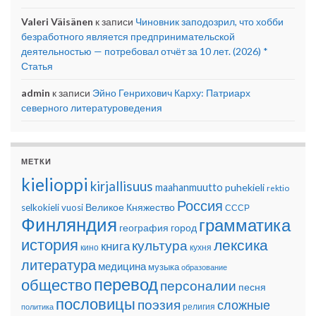
Valeri Väisänen
к записи
Чиновник заподозрил, что хобби
безработного является предпринимательской
деятельностью — потребовал отчёт за 10 лет. (2026) *
Статья
admin
к записи
Эйно Генрихович Карху: Патриарх
северного литературоведения
МЕТКИ
kielioppi
kirjallisuus
maahanmuutto
puhekieli
rektio
Россия
Великое Княжество
selkokieli
vuosi
СССР
Финляндия
грамматика
география
город
история
лексика
культура
книга
кино
кухня
литература
медицина
музыка
образование
перевод
общество
персоналии
песня
пословицы
поэзия
сложные
религия
политика