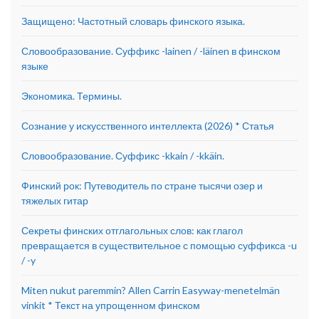
Защищено: Частотный словарь финского языка.
Словообразование. Суффикс -lainen / -läinen в финском
языке
Экономика. Термины.
Сознание у искусственного интеллекта (2026) * Статья
Словообразование. Суффикс -kkain / -kkäin.
Финский рок: Путеводитель по стране тысячи озер и
тяжелых гитар
Секреты финских отглагольных слов: как глагол
превращается в существительное с помощью суффикса -u
/ -y
Miten nukut paremmin? Allen Carrin Easyway-menetelmän
vinkit * Текст на упрощенном финском