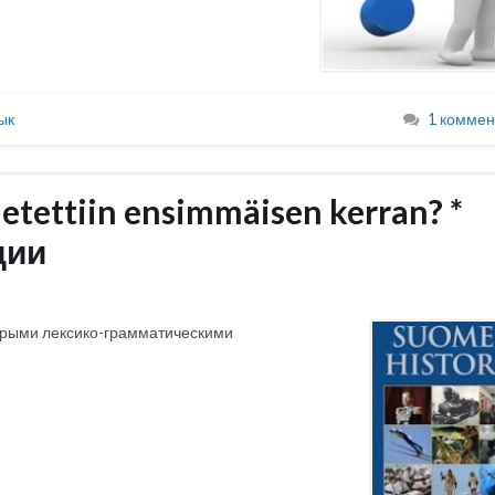
ык
1 коммен
netettiin ensimmäisen kerran? *
дии
орыми лексико-грамматическими