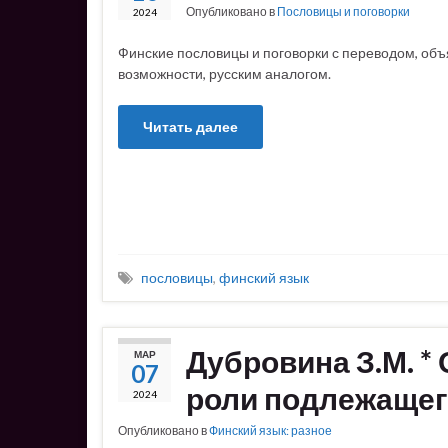
Опубликовано в
Пословицы и поговорки
2024
Финские пословицы и поговорки с переводом, объ
возможности, русским аналогом.
Читать далее
пословицы
,
финский язык
Дубровина З.М. *
МАР
07
роли подлежащего
2024
Опубликовано в
Финский язык: разное