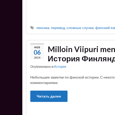
лексика
,
перевод
,
сложные случаи
,
финский яз
Milloin Viipuri me
ФЕВ
06
История Финлян
2024
Опубликовано в
История
Небольшие заметки по финской истории. С некот
комментариями.
Читать далее