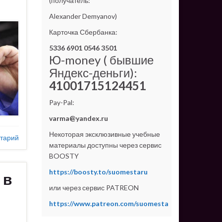
(получатель:
Alexander Demyanov)
Карточка Сбербанка:
5336 6901 0546 3501
Ю-money ( бывшие
Яндекс-деньги):
41001715124451
Pay-Pal:
varma@yandex.ru
Некоторая эксклюзивные учебные
тарий
материалы доступны через сервис
BOOSTY
https://boosty.to/suomestaru
 в
или через сервис PATREON
https://www.patreon.com/suomesta