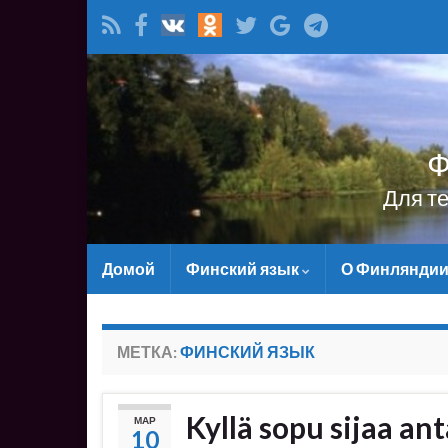
Ф
Для т
Домой
Финский язык
О Финлянди
МЕТКА:
ФИНСКИЙ ЯЗЫК
Kyllä sopu sijaa a
МАР
10