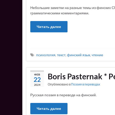
Небольшие заметки на разные темы из финских С
грамматическими комментариями.
Читать далее
психология
,
текст
,
финский язык
,
чтение
Boris Pasternak * Pe
ФЕВ
22
Опубликовано в
Поэзия в переводах
2024
Русская поэзия в переводе на финский.
Читать далее