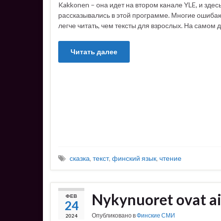
Kakkonen – она идет на втором канале YLE, и здесь
рассказывались в этой программе. Многие ошибают
легче читать, чем тексты для взрослых. На самом д
Читать далее
сказка
,
текст
,
финский язык
,
чтение
Nykynuoret ovat a
ФЕВ
24
Опубликовано в
Финские СМИ
2024