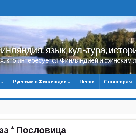
инляндия: язык, культура, истор
ех, кто интересуется Финляндией и финским 
и
Русским в Финляндии
Песни
Спонсорам
НЕ ЗАБУДЬТЕ ПОМОЧЬ САЙТУ МАТ
ntaa * Пословица