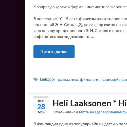
К вопросу о краткой форме I инфинитива в роли п
В последние 10-15 лет в финском языкознании пр
положений Э. Н. Сетяля[2], до сих пор считавши
и по поводу предложенного Э. Н. Сетяля и ставш
инфинитива как подлежащего. …
Читать далее
kielioppi
,
грамматика
,
филология
,
финский язы
Heli Laaksonen * Hi
ФЕВ
28
Опубликовано в
Тексты на адаптированном ф
2024
В Финляндии одна из популярнейших детских тел