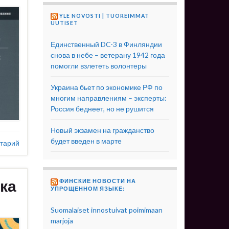
YLE NOVOSTI | TUOREIMMAT
UUTISET
Единственный DC-3 в Финляндии
снова в небе – ветерану 1942 года
помогли взлететь волонтеры
Украина бьет по экономике РФ по
многим направлениям – эксперты:
Россия беднеет, но не рушится
Новый экзамен на гражданство
будет введен в марте
тарий
зка
ФИНСКИЕ НОВОСТИ НА
УПРОЩЕННОМ ЯЗЫКЕ:
Suomalaiset innostuivat poimimaan
marjoja