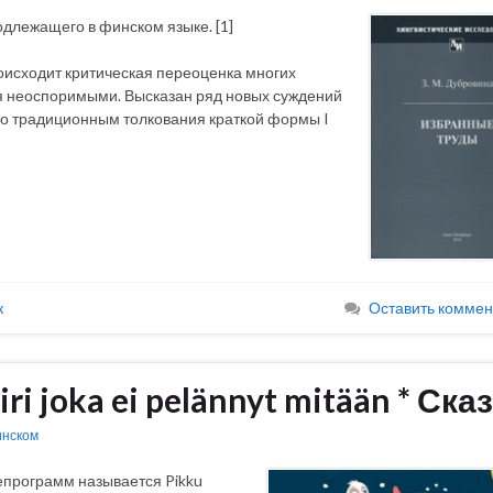
одлежащего в финском языке. [1]
оисходит критическая переоценка многих
хся неоспоримыми. Высказан ряд новых суждений
его традиционным толкования краткой формы I
к
Оставить коммен
iri joka ei pelännyt mitään * Ска
инском
епрограмм называется Pikku