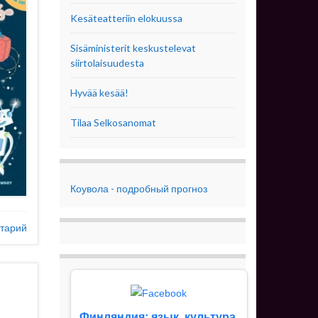
Kesäteatteriin elokuussa
Sisäministerit keskustelevat
siirtolaisuudesta
Hyvää kesää!
Tilaa Selkosanomat
Коувола - подробный прогноз
тарий
Финляндия: язык, культура,