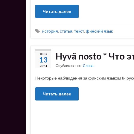
Читать далее
история
,
статья
,
текст
,
финский язык
Hyvä nosto * Что э
ФЕВ
13
Опубликовано в
Слова
2024
Некоторые наблюдения за финским языком (и русс
Читать далее