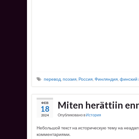
перевод
,
поэзия
,
Россия
,
Финляндия
,
финский 
Miten herättiin en
ФЕВ
18
Опубликовано в
История
2024
Небольшой текст на историческую тему на неада
комментариями.