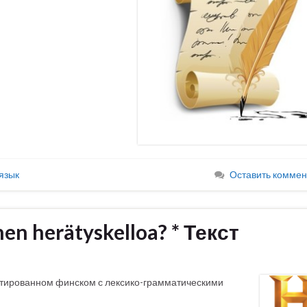
язык
Оставить коммен
nen herätyskelloa? * Текст
птированном финском с лексико-грамматическими