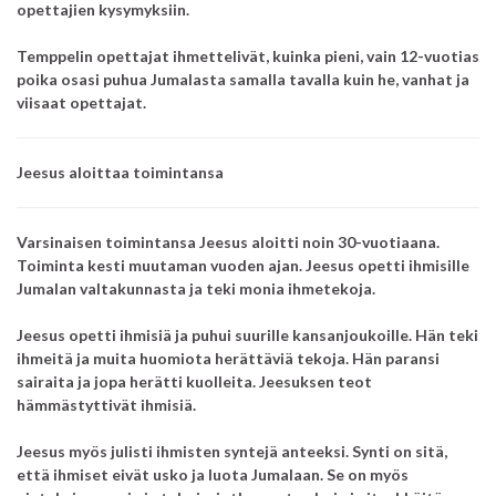
opettajien kysymyksiin.
Temppelin opettajat ihmettelivät, kuinka pieni, vain 12-vuotias
poika osasi puhua Jumalasta samalla tavalla kuin he, vanhat ja
viisaat opettajat.
Jeesus aloittaa toimintansa
Varsinaisen toimintansa Jeesus aloitti noin 30-vuotiaana.
Toiminta kesti muutaman vuoden ajan. Jeesus opetti ihmisille
Jumalan valtakunnasta ja teki monia ihmetekoja.
Jeesus opetti ihmisiä ja puhui suurille kansanjoukoille.
Hän teki
ihmeitä ja muita huomiota herättäviä tekoja.
Hän paransi
sairaita ja jopa herätti kuolleita. Jeesuksen teot
hämmästyttivät ihmisiä.
Jeesus myös julisti ihmisten syntejä anteeksi. Synti on sitä,
että ihmiset eivät usko ja luota Jumalaan.
Se on myös