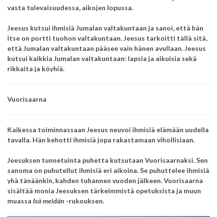
vasta tulevaisuudessa, aikojen lopussa.
Jeesus kutsui ihmisiä Jumalan valtakuntaan ja sanoi, että hän
itse on portti tuohon valtakuntaan.
Jeesus tarkoitti tällä sitä,
että Jumalan valtakuntaan pääsee vain hänen avullaan.
Jeesus
kutsui kaikkia Jumalan valtakuntaan: lapsia ja aikuisia sekä
rikkaita ja köyhiä.
Vuorisaarna
Kaikessa toiminnassaan Jeesus neuvoi ihmisiä elämään uudella
tavalla.
Hän kehotti ihmisiä jopa rakastamaan vihollisiaan.
Jeesuksen tunnetuinta puhetta kutsutaan
Vuorisaarnaksi.
Sen
sanoma on puhutellut ihmisiä eri aikoina. Se puhuttelee ihmisiä
yhä tänäänkin, kahden tuhannen vuoden jälkeen.
Vuorisaarna
sisältää monia Jeesuksen tärkeimmistä opetuksista ja muun
muassa
Isä meidän
-rukouksen.