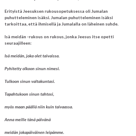
Erityistä Jeesuksen rukousopetuksessa oli Jumalan
puhutteleminen isäksi.
Jumalan puhutteleminen isäksi
tarkoittaa, että ihmisellä ja Jumalalla on läheinen suhde.
Isä meidän -rukous on rukous, jonka Jeesus itse opetti
seuraajilleen:
Isä meidän, joka olet taivaissa.
Pyhitetty olkoon sinun nimesi.
Tulkoon sinun valtakuntasi.
Tapahtukoon sinun tahtosi,
myös maan päällä niin kuin taivaassa.
Anna meille tänä päivänä
meidän jokapäiväinen leipämme.