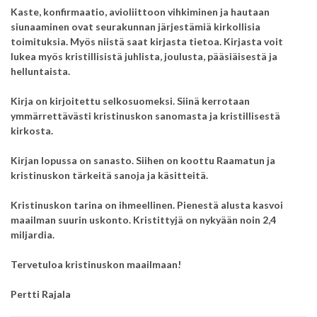
Kaste, konfirmaatio, avioliittoon vihkiminen ja hautaan
siunaaminen ovat seurakunnan järjestämiä kirkollisia
toimituksia.
Myös niistä saat kirjasta tietoa.
Kirjasta voit
lukea myös kristillisistä juhlista, joulusta, pääsiäisestä ja
helluntaista.
Kirja on kirjoitettu selkosuomeksi.
Siinä kerrotaan
ymmärrettävästi kristinuskon sanomasta ja kristillisestä
kirkosta.
Kirjan lopussa on sanasto.
Siihen on koottu Raamatun ja
kristinuskon tärkeitä sanoja ja käsitteitä.
Kristinuskon tarina on ihmeellinen.
Pienestä alusta kasvoi
maailman suurin uskonto.
Kristittyjä on nykyään noin 2,4
miljardia.
Tervetuloa kristinuskon maailmaan!
Pertti Rajala