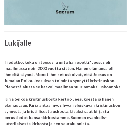
Lukijalle
Tiedätkö, kuka oli Jeesus ja mitä hän opetti?
Jeesus eli
maailmassa noin 2000 vuotta sitten.
Hänen elämänsä oli
ihmeitä täynnä.
Monet ihmiset uskoivat, että Jeesus on
Jumalan Poika.
Jeesuksen toiminta synnytti kristinuskon.
Pienestä alusta se kasvoi maailman suurimmaksi uskonnoksi.
Kirja
Selkoa kristinuskosta
kertoo Jeesuksesta ja hänen
elämästään.
Kirja antaa myös hyvän yleiskuvan kristinuskon
synnystä ja kristillisestä uskosta.
Lisäksi saat kirjasta
perustiedot kansankirkostamme, Suomen evankelis-
luterilaisesta kirkosta ja sen seurakunnista.