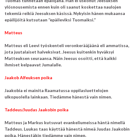
Tuomas tunnetaan epäilijänä.
Hän ei uskonut Jeesuksen
ylösnousemista ennen kuin oli saanut koskettaa naulojen
tekemiä reikiä Jeesuksen käsissä.
Nykyisin hänen mukaansa
epäilijöitä kutsutaan ’’epäileviksi Tuomaiksi.”
Matteus
Matteus eli Leevi työskenteli veronkerääjäänä eli ammatissa,
jota juutalaiset halveksivat.
Jeesus kuitenkin hyväksyi
Matteuksen seuraansa. Näin Jeesus osoitti, että kaikki
ihmiset kelpaavat Jumalalle.
Jaakob Alfeuksen poika
Jaakobia ei mainita Raamatussa oppilasluettelojen
ulkopuolella lainkaan. Tiedämme hänestä vain nimen.
Taddeus/Juudas Jaakobin poika
Matteus ja Markus kutsuvat evankeliumeissa häntä nimellä
Taddeus.
Luukas taas käyttää hänestä nimeä Juudas Jaakobin
poika.
Hänestäkin tiedämme vain nimen.