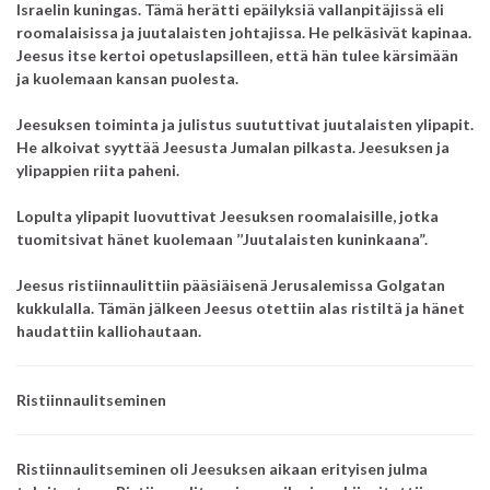
Israelin kuningas.
Tämä herätti epäilyksiä vallanpitäjissä eli
roomalaisissa ja juutalaisten johtajissa.
He pelkäsivät kapinaa.
Jeesus itse kertoi opetuslapsilleen, että hän tulee kärsimään
ja kuolemaan kansan puolesta.
Jeesuksen toiminta ja julistus suututtivat juutalaisten ylipapit.
He alkoivat syyttää Jeesusta Jumalan pilkasta. Jeesuksen ja
ylipappien riita paheni.
Lopulta ylipapit luovuttivat Jeesuksen roomalaisille, jotka
tuomitsivat hänet kuolemaan ’’Juutalaisten kuninkaana”.
Jeesus ristiinnaulittiin pääsiäisenä Jerusalemissa Golgatan
kukkulalla. Tämän jälkeen Jeesus otettiin alas ristiltä ja hänet
haudattiin kalliohautaan.
Ristiinnaulitseminen
Ristiinnaulitseminen oli Jeesuksen aikaan erityisen julma