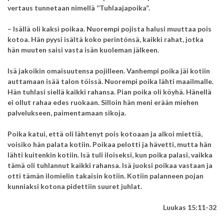
vertaus tunnetaan nimellä ’’Tuhlaajapoika”.
– Isällä oli kaksi poikaa.
Nuorempi pojista halusi muuttaa pois
kotoa. Hän pyysi isältä koko perintönsä, kaikki rahat, jotka
hän muuten saisi vasta isän kuoleman jälkeen.
Isä jakoikin omaisuutensa pojilleen. Vanhempi poika jäi kotiin
auttamaan isää talon töissä.
Nuorempi poika lähti maailmalle.
Hän tuhlasi siellä kaikki rahansa.
Pian poika oli köyhä.
Hänellä
ei ollut rahaa edes ruokaan.
Silloin hän meni erään miehen
palvelukseen, paimentamaan sikoja.
Poika katui, että oli lähtenyt pois kotoaan ja alkoi miettiä,
voisiko hän palata kotiin. Poikaa pelotti ja hävetti, mutta hän
lähti kuitenkin kotiin.
Isä tuli iloiseksi, kun poika palasi, vaikka
tämä oli tuhlannut kaikki rahansa.
Isä juoksi poikaa vastaan
ja
otti tämän ilomielin takaisin kotiin.
Kotiin palanneen pojan
kunniaksi kotona pidettiin suuret juhlat.
Luukas 15:11-32