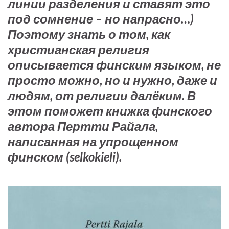
линии разделения и ставят это
под сомнение – но напрасно…)
Поэтому знать о том, как
христианская религия
описывается финским языком, не
просто можно, но и нужно, даже и
людям, от религии далёким. В
этом поможет книжка финского
автора Пертти Райала,
написанная на упрощенном
финском (selkokieli).