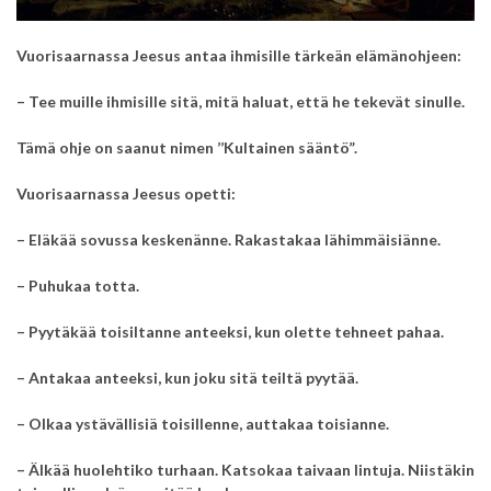
Vuorisaarnassa Jeesus antaa ihmisille tärkeän elämänohjeen:
– Tee muille ihmisille sitä,
mitä haluat, että he tekevät sinulle.
Tämä ohje on saanut nimen ’’Kultainen sääntö”.
Vuorisaarnassa Jeesus opetti:
– Eläkää sovussa keskenänne.
Rakastakaa lähimmäisiänne.
– Puhukaa totta.
– Pyytäkää toisiltanne anteeksi, kun olette tehneet pahaa.
– Antakaa anteeksi, kun joku sitä teiltä pyytää.
– Olkaa ystävällisiä toisillenne, auttakaa toisianne.
– Älkää huolehtiko turhaan.
Katsokaa taivaan lintuja.
Niistäkin