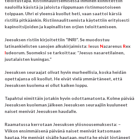
teloitustapa. Ristiinnaulitsemisessa ihminen kiinnitettiin
nauloilla käsistä ja jaloista riippumaan ristinmuotoiseen
tolppaan.
Uhri ei yleensä kuollut heti, vaan saattoi kärsiä
ristillä pitkäänkin. Ristiinnaulitsemista käytettiin erityisesti
kapinoitsijoiden ja kapinallisten orjien teloittamiseen.
Jeesuksen ristiin kirjoitettiin ”INRI”.
Se muodostuu
latinankielisten sanojen alkukirjaimista:
I
esus
N
azarenus
R
ex
I
udeorum.
Suomeksi se tarkoittaa:
’’Jeesus nasaretilainen,
juutalaisten kuningas.”
Jeesuksen seuraajat olivat hyvin murheellisia, koska heidän
opettajansa oli kuollut.
He eivät vielä ymmärtäneet,
että
Jeesuksen kuolema ei ollut kaiken loppu.
Tapahtui nimittäin jotakin hyvin odottamatonta. Kolme päivää
Jeesuksen kuoleman jälkeen Jeesuksen seuraajiin kuuluneet
naiset menivät Jeesuksen haudalle.
Raamatussa kerrotaan Jeesuksen ylösnousemuksesta: –
Viikon ensimmäisenä päivänä naiset menivät katsomaan
hautaa.
He menivät sisälle hautaan,
mutta he eivät löytäneet