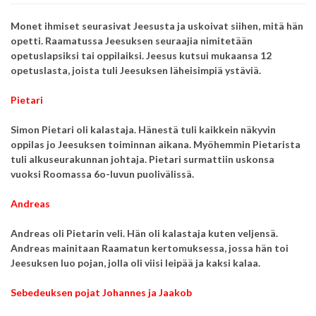
Monet ihmiset seurasivat Jeesusta ja uskoivat siihen, mitä hän
opetti. Raamatussa Jeesuksen seuraajia nimitetään
opetuslapsiksi tai oppilaiksi.
Jeesus kutsui mukaansa 12
opetuslasta, joista tuli Jeesuksen läheisimpiä ystäviä.
Pietari
Simon Pietari oli kalastaja.
Hänestä tuli kaikkein näkyvin
oppilas jo Jeesuksen toiminnan aikana.
Myöhemmin Pietarista
tuli alkuseurakunnan johtaja.
Pietari surmattiin uskonsa
vuoksi Roomassa 6o-luvun puolivälissä.
Andreas
Andreas oli Pietarin veli.
Hän oli kalastaja kuten veljensä.
Andreas mainitaan Raamatun kertomuksessa, jossa hän toi
Jeesuksen luo pojan, jolla oli viisi leipää ja kaksi kalaa.
Sebedeuksen pojat Johannes ja Jaakob