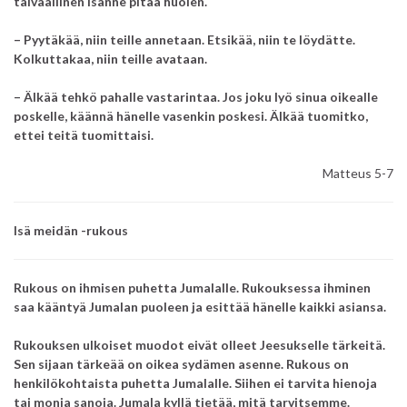
taivaallinen Isänne pitää huolen.
– Pyytäkää, niin teille annetaan.
Etsikää, niin te löydätte.
Kolkuttakaa, niin teille avataan.
– Älkää tehkö pahalle vastarintaa.
Jos joku lyö sinua oikealle
poskelle, käännä hänelle vasenkin poskesi.
Älkää tuomitko,
ettei teitä tuomittaisi.
Matteus 5-7
Isä meidän -rukous
Rukous on ihmisen puhetta Jumalalle. Rukouksessa ihminen
saa kääntyä Jumalan puoleen ja esittää hänelle kaikki asiansa.
Rukouksen ulkoiset muodot eivät olleet Jeesukselle tärkeitä.
Sen sijaan tärkeää on oikea sydämen asenne. Rukous on
henkilökohtaista puhetta Jumalalle. Siihen ei tarvita hienoja
tai monia sanoja.
Jumala kyllä tietää, mitä tarvitsemme.