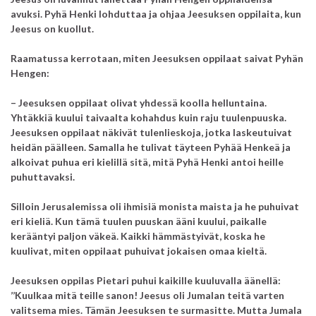
avuksi.
Pyhä Henki lohduttaa ja ohjaa Jeesuksen oppilaita, kun
Jeesus on kuollut.
Raamatussa kerrotaan, miten Jeesuksen oppilaat saivat Pyhän
Hengen:
– Jeesuksen oppilaat olivat yhdessä koolla helluntaina.
Yhtäkkiä kuului taivaalta kohahdus kuin raju tuulenpuuska.
Jeesuksen oppilaat näkivät tulenlieskoja, jotka laskeutuivat
heidän päälleen.
Samalla he tulivat täyteen Pyhää Henkeä
ja
alkoivat puhua eri kielillä sitä,
mitä Pyhä Henki antoi heille
puhuttavaksi.
Silloin Jerusalemissa oli ihmisiä monista maista ja he puhuivat
eri kieliä.
Kun tämä tuulen puuskan ääni kuului, paikalle
kerääntyi paljon väkeä.
Kaikki hämmästyivät, koska he
kuulivat, miten oppilaat puhuivat jokaisen omaa kieltä.
Jeesuksen oppilas Pietari puhui kaikille kuuluvalla äänellä:
’’Kuulkaa mitä teille sanon!
Jeesus oli Jumalan teitä varten
valitsema mies.
Tämän Jeesuksen te surmasitte.
Mutta Jumala