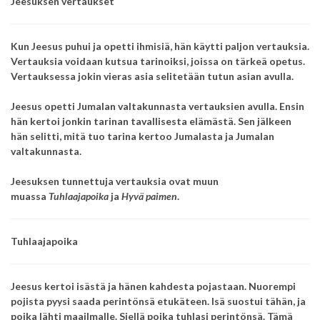
Jeesuksen vertaukset
Kun Jeesus puhui ja opetti ihmisiä, hän käytti paljon vertauksia.
Vertauksia voidaan kutsua tarinoiksi, joissa on tärkeä opetus.
Vertauksessa jokin vieras asia selitetään tutun asian avulla.
Jeesus opetti Jumalan valtakunnasta vertauksien avulla.
Ensin
hän kertoi jonkin tarinan tavallisesta elämästä.
Sen jälkeen
hän selitti,
mitä tuo tarina kertoo Jumalasta
ja Jumalan
valtakunnasta.
Jeesuksen tunnettuja vertauksia ovat muun
muassa
Tuhlaajapoika
ja
Hyvä paimen
.
Tuhlaajapoika
Jeesus kertoi isästä ja hänen kahdesta pojastaan. Nuorempi
pojista pyysi saada perintönsä etukäteen.
Isä suostui tähän, ja
poika lähti maailmalle.
Siellä poika tuhlasi perintönsä.
Tämä