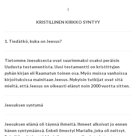
I
KRISTILLINEN KIRKKO SYNTYY
1. Tiedätkö, kuka on Jeesus?
Tietomme Jeesuksesta ovat suurimmaksi osaksi peräisin
Uudesta testamentista.
Uusi testamentti on kristittyjen
pyhän kirjan eli Raamatun toinen osa.
Myös muissa vanhoissa
kirjoituksissa mainitaan Jeesus.
Nykyisin tutkijat ovat sitä
mieltä, että Jeesus on oikeasti elänyt noin 2000 vuotta sitten.
Jeesuksen syntymä
Jeesuksen elämä oli täynnä ihmeitä.
Ihmeet alkoivat jo ennen
hänen syntymäänsä. Enkeli ilmestyi Marialle, joka oli neitsyt.