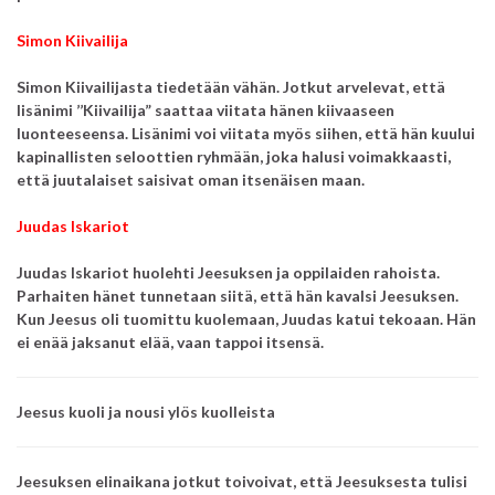
Simon Kiivailija
Simon Kiivailijasta tiedetään vähän.
Jotkut arvelevat, että
lisänimi ’’Kiivailija” saattaa viitata hänen kiivaaseen
luonteeseensa.
Lisänimi voi viitata myös siihen,
että hän kuului
kapinallisten seloottien ryhmään,
joka halusi voimakkaasti,
että juutalaiset saisivat oman itsenäisen maan.
Juudas Iskariot
Juudas Iskariot huolehti Jeesuksen ja oppilaiden rahoista.
Parhaiten hänet tunnetaan siitä, että hän kavalsi Jeesuksen.
Kun Jeesus oli tuomittu kuolemaan, Juudas katui tekoaan.
Hän
ei enää jaksanut elää, vaan tappoi itsensä.
Jeesus kuoli ja nousi ylös kuolleista
Jeesuksen elinaikana jotkut toivoivat, että Jeesuksesta tulisi