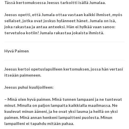
Tässä kertomuksessa Jeesus tarkoitti isällä Jumalaa.
Jeesus opetti, että Jumala ottaa vastaan kaikki ihmiset, myös
sellaiset, jotka ovat joskus hylänneet hänet.
Jumala on isä,
joka rakastaa ja antaa anteeksi. Hän ei hylkää vaan sanoo:
tervetuloa kotiin! Jumala rakastaa jokaista ihmistä.
Hyvä Paimen
Jeesus kertoi opetuslapsilleen kertomuksen, jossa hän vertasi
itseään paimeneen.
Jeesus puhui kuulijoilleen:
– Minä olen hyvä paimen.
Minä tunnen lampaani ja ne tuntevat
minut.
Minulla on paljon lampaita kaikkialla maailmassa.
Ne
kuulevat minun ääneni, ja he ovat yksi lauma ja heillä on yksi
paimen.
Minä annan henkeni lampaitteni puolesta. Minun
lampailleni ei tapahdu mitään pahaa.