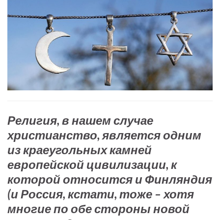
Религия, в нашем случае
христианство, является одним
из краеугольных камней
европейской цивилизации, к
которой относится и Финляндия
(и Россия, кстати, тоже – хотя
многие по обе стороны новой