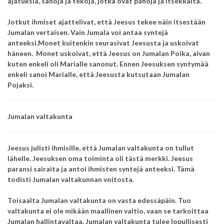
ajatuksia, sanoja ja tekoja, jotka ovat pahoja ja itsekkäitä.
Jotkut ihmiset ajattelivat, että
Jeesus tekee näin itsestään
Jumalan vertaisen.
Vain Jumala voi antaa syntejä
anteeksi.
Monet kuitenkin seurasivat Jeesusta ja uskoivat
häneen.
Monet uskoivat, että Jeesus on Jumalan Poika, aivan
kuten enkeli oli Marialle sanonut.
Ennen Jeesuksen syntymää
enkeli sanoi Marialle,
että Jeesusta kutsutaan Jumalan
Pojaksi.
Jumalan valtakunta
Jeesus julisti ihmisille,
että Jumalan valtakunta on tullut
lähelle.
Jeesuksen oma toiminta oli tästä merkki.
Jeesus
paransi sairaita
ja antoi ihmisten syntejä anteeksi.
Tämä
todisti Jumalan valtakunnan voitosta.
Toisaalta Jumalan valtakunta on vasta edessäpäin.
Tuo
valtakunta ei ole mikään maallinen valtio, vaan se tarkoittaa
Jumalan hallintavaltaa. Jumalan valtakunta tulee lopullisesti