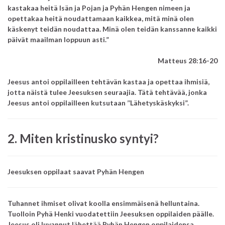
kastakaa heitä Isän ja Pojan ja Pyhän Hengen nimeen ja
opettakaa heitä noudattamaan kaikkea, mitä minä olen
käskenyt teidän noudattaa.
Minä olen teidän kanssanne kaikki
päivät maailman loppuun asti.”
Matteus 28:16-20
Jeesus antoi oppilailleen tehtävän kastaa ja opettaa ihmisiä,
jotta näistä tulee Jeesuksen seuraajia.
Tätä tehtävää, jonka
Jeesus antoi oppilailleen kutsutaan ’’Lähetyskäskyksi”.
2. Miten kristinusko syntyi?
Jeesuksen oppilaat saavat Pyhän Hengen
Tuhannet ihmiset olivat koolla ensimmäisenä helluntaina.
Tuolloin Pyhä Henki vuodatettiin Jeesuksen oppilaiden päälle.
Jeesus oli luvannut lähettää Pyhän Hengen oppilaidensa