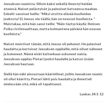
Jeesuksen ruumista.
Silloin kaksi enkeliä ilmestyi heidän
eteensä.
Naiset pelästyivät ja painoivat katseensa maahan.
Enkelit sanoivat heille:
’’Miksi etsitte elävää kuolleiden
joukosta?
Ei Jeesus ole täällä, hän on noussut kuolleista. ”
Muistakaa, mitä hän sanoi teille:
’’Näin täytyy käydä: Ihmisen
Poika ristiinnaulitaan, mutta kolmantena päivänä hän nousee
kuolleista.”
Naiset muistivat tämän, mitä Jeesus oli puhunut.
He palasivat
haudalta ja kertoivat Jeesuksen oppilaille, mitä olivat nähneet
ja kokeneet.
Nämä eivät kuitenkaan uskoneet naisia.
Jeesuksen oppilas Pietari juoksi haudalle ja katsoi sisään
Jeesuksen hautaan.
Siellä hän näki ainoastaan käärinliinat, joihin Jeesuksen ruumis
oli ollut kääritty. Pietari lähti pois haudalta ja ihmetteli
mielessään sitä, mikä oli tapahtunut.
Luukas 24:1-12