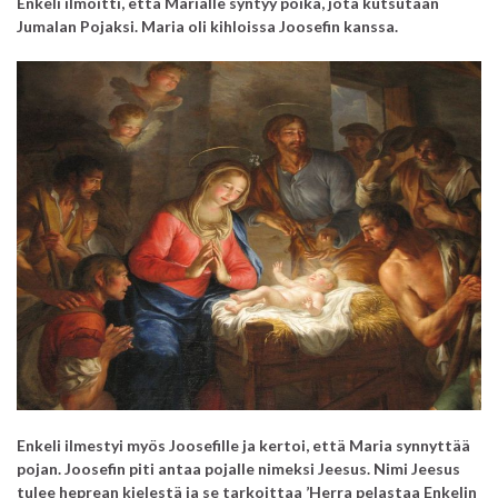
Enkeli ilmoitti, että Marialle syntyy poika, jota kutsutaan
Jumalan Pojaksi.
Maria oli kihloissa Joosefin kanssa.
Enkeli ilmestyi myös Joosefille ja kertoi, että Maria synnyttää
pojan.
Joosefin piti antaa pojalle nimeksi Jeesus. Nimi Jeesus
tulee heprean kielestä ja se tarkoittaa ’Herra pelastaa Enkelin