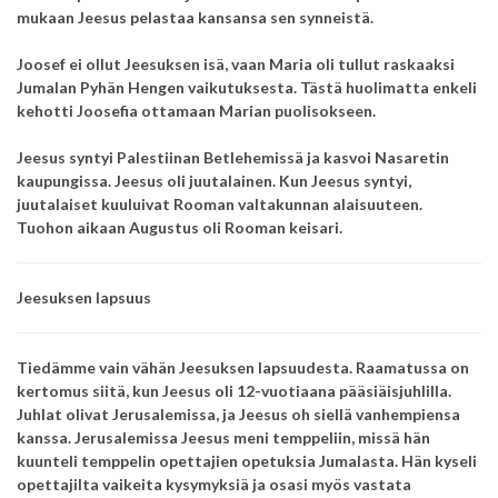
mukaan Jeesus pelastaa kansansa sen synneistä.
Joosef ei ollut Jeesuksen isä,
vaan Maria oli tullut raskaaksi
Jumalan
Pyhän Hengen vaikutuksesta.
Tästä huolimatta enkeli
kehotti Joosefia ottamaan Marian puolisokseen.
Jeesus syntyi Palestiinan Betlehemissä ja kasvoi Nasaretin
kaupungissa.
Jeesus oli juutalainen.
Kun Jeesus syntyi,
juutalaiset kuuluivat Rooman valtakunnan alaisuuteen.
Tuohon aikaan Augustus oli Rooman keisari.
Jeesuksen lapsuus
Tiedämme vain vähän Jeesuksen lapsuudesta.
Raamatussa on
kertomus siitä,
kun Jeesus oli 12-vuotiaana pääsiäisjuhlilla.
Juhlat olivat Jerusalemissa,
ja Jeesus oh siellä vanhempiensa
kanssa.
Jerusalemissa Jeesus meni temppeliin,
missä hän
kuunteli temppelin opettajien opetuksia Jumalasta.
Hän kyseli
opettajilta vaikeita kysymyksiä ja osasi myös vastata