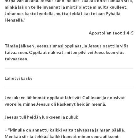
40 päivän aikana.
Jeesus sanoi heille:
’’Jääkää odottamaan sitä,
minkä Isä on teille luvannut ja mistä olette minulta kuulleet.
Johannes kastoi vedellä, mutta teidät kastetaan Pyhällä
Hengellä.”
Apostolien teot 1:4-5
Tämän jälkeen Jeesus siunasi oppilaat, ja Jeesus otettiin ylös
taivaaseen. Oppilaat näkivät, miten pilvi vei Jeesuksen ylös
taivaaseen.
Lähetyskäsky
Jeesuksen lähimmät oppilaat lähtivät
Galileaan ja nousivat
vuorelle,
minne Jeesus oli käskenyt heidän mennä.
Jeesus tuli heidän luokseen ja puhui:
– ’’Minulle on annettu kaikki valta taivaassa ja maan päällä.
Menkää siis ja tehkää kaikki kansat minun seuraajikseni: