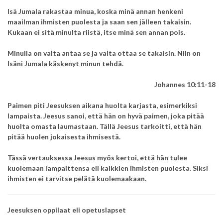
Isä Jumala rakastaa minua, koska minä annan henkeni
maailman ihmisten puolesta ja saan sen jälleen takaisin.
Kukaan ei sitä minulta riistä, itse minä sen annan pois.
Minulla on valta antaa se ja valta ottaa se takaisin.
Niin on
Isäni Jumala käskenyt minun tehdä.
Johannes 10:11-18
Paimen piti Jeesuksen aikana huolta karjasta, esimerkiksi
lampaista.
Jeesus sanoi, että hän on hyvä paimen, joka pitää
huolta omasta laumastaan.
Tällä Jeesus tarkoitti, että hän
pitää huolen jokaisesta ihmisestä.
Tässä vertauksessa Jeesus myös kertoi, että hän tulee
kuolemaan lampaittensa eli kaikkien ihmisten puolesta.
Siksi
ihmisten ei tarvitse pelätä kuolemaakaan.
Jeesuksen oppilaat eli opetuslapset