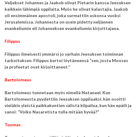
Veljekset Johannes ja Jaakob
olivat Pietarin kanssa
Jeesuksen
kaikkein lähimpiä oppilaita.
Myös he olivat kalastajia.
Jaakob
oli ensimmäinen apostoli,
joka surmattiin uskonsa vuoksi
Jerusalemissa.
Johannesta on usein pidetty
neljännen
evankeliumin
eli Johanneksen evankeliumin kirjoittajana.
Filippus
Filippus ilmeisesti ymmärsi jo varhain Jeesuksen toiminnan
tarkoituksen.
Filippus kertoi löytäneensä ”sen,
josta Mooses
ja profeetat ovat kirjoittaneet.”
Bartolomeus
Bartolomeus tunnetaan myös nimellä Natanael.
Kun
Bartolomeusta pyydettiin Jeesuksen oppilaaksi, hän osoitti
vieläkin yleistä paikkakuntien välistä kilpailua, kun hän epäili ja
sanoi:
’’Voiko Nasaretista tulla mitään hyvää?”
Tuomas