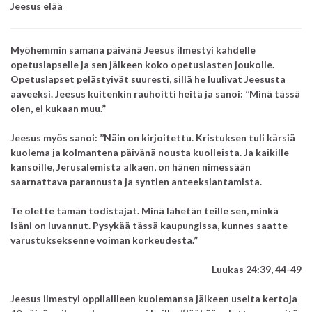
Jeesus elää
Myöhemmin samana päivänä Jeesus ilmestyi kahdelle
opetuslapselle ja sen jälkeen koko opetuslasten joukolle.
Opetuslapset pelästyivät suuresti, sillä he luulivat Jeesusta
aaveeksi.
Jeesus kuitenkin rauhoitti heitä ja sanoi: ’’Minä tässä
olen, ei kukaan muu.”
Jeesus myös sanoi:
’’Näin on kirjoitettu.
Kristuksen tuli kärsiä
kuolema ja kolmantena päivänä nousta kuolleista.
Ja kaikille
kansoille, Jerusalemista alkaen, on hänen nimessään
saarnattava parannusta ja syntien anteeksiantamista.
Te olette tämän todistajat.
Minä lähetän teille sen, minkä
Isäni on luvannut.
Pysykää tässä kaupungissa, kunnes saatte
varustukseksenne voiman korkeudesta.”
Luukas 24:39, 44-49
Jeesus ilmestyi oppilailleen
kuolemansa jälkeen
useita kertoja