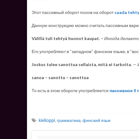
Этот пассивный оборот похож на оборот
saada teht
Данную конструкцию можно считать пассивным вари
Välillä tuli tehtyä huonot kaupat. –
Иногда делаются
Его употребляют в “западном” финском языке, в “в
Joskus tulee sanottua sellaista, mitä ei tarkoita.
—
sanoa – sanottu – sanottua
То есть в этом обороте употребляется
пассивное II
kielioppi
,
грамматика
,
финский язык