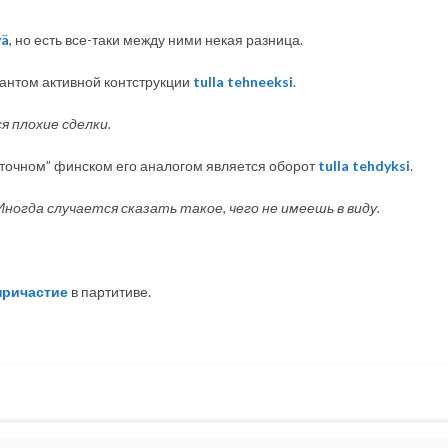
yä
, но есть все-таки между ними некая разница.
антом активной контструкции
tulla tehneeksi
.
 плохие сделки.
осточном” финском его аналогом является оборот
tulla tehdyksi
.
Иногда случается сказать такое, чего не имеешь в виду.
 причастие
в партитиве.