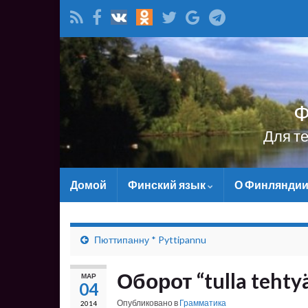
Ф
Для т
Домой
Финский язык
О Финлянди
Пюттипанну * Pyttipannu
Оборот “tulla tehty
МАР
04
Опубликовано в
Грамматика
2014