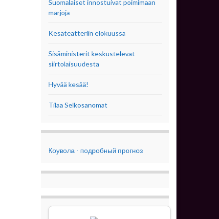
Suomalaiset innostuivat poimimaan
marjoja
Kesäteatteriin elokuussa
Sisäministerit keskustelevat
siirtolaisuudesta
Hyvää kesää!
Tilaa Selkosanomat
Коувола - подробный прогноз