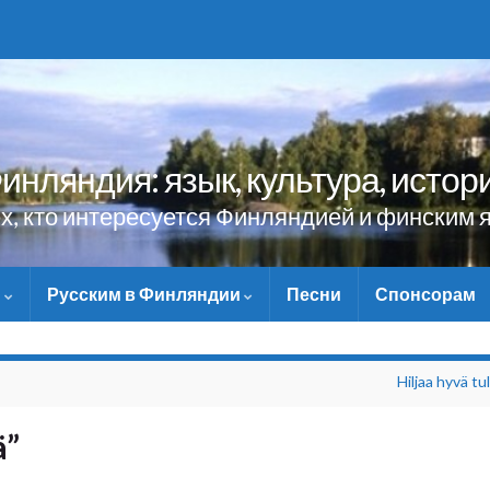
инляндия: язык, культура, истор
ех, кто интересуется Финляндией и финским 
и
Русским в Финляндии
Песни
Спонсорам
НЕ ЗАБУДЬТЕ ПОМОЧЬ САЙТУ МАТЕРИ
Hiljaa hyvä tu
ä”