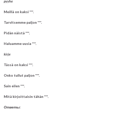
pyyhe
Meillä on kaksi ***.
Tarvitsemme paljon ***.
ahkera tarjoilija
Pidän näistä ***.
Haluamme uusia ***.
kirje
Tässä on kaksi ***.
kamala tarina
Onko tullut paljon ***.
Sain eilen ***.
Mitä kirjoittaisin tähän ***.
Ответы:
oma sauna