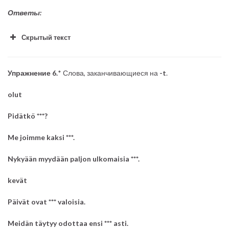
Ответы:
Скрытый текст
Упражнение 6.
* Слова, заканчивающиеся на
-t
.
perhe
olut
Pidätkö ***?
Me joimme kaksi ***.
Nykyään myydään paljon ulkomaisia ***.
kevät
pyyhe
Päivät ovat *** valoisia.
Meidän täytyy odottaa ensi *** asti.