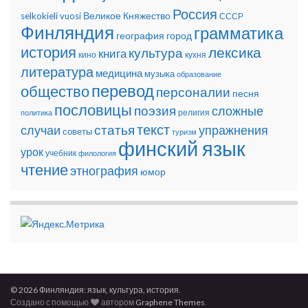
Россия
Великое Княжество
selkokieli
vuosi
СССР
Финляндия
грамматика
география
город
история
лексика
культура
книга
кино
кухня
литература
медицина
музыка
образование
перевод
общество
персоналии
песня
пословицы
поэзия
сложные
религия
политика
текст
статья
случаи
упражнения
советы
туризм
финский язык
урок
учебник
филология
чтение
этнография
юмор
© 2026 Финляндия: язык, культура, история.
Создано с помощью
автором
Graphene Themes
.