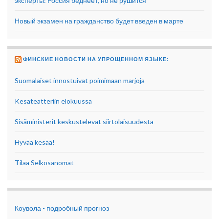
эксперты: Россия беднеет, но не рушится
Новый экзамен на гражданство будет введен в марте
ФИНСКИЕ НОВОСТИ НА УПРОЩЕННОМ ЯЗЫКЕ:
Suomalaiset innostuivat poimimaan marjoja
Kesäteatteriin elokuussa
Sisäministerit keskustelevat siirtolaisuudesta
Hyvää kesää!
Tilaa Selkosanomat
Коувола - подробный прогноз