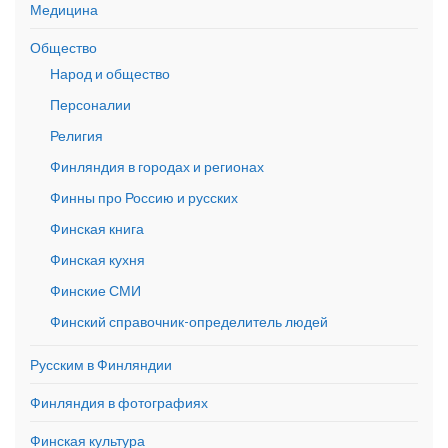
Медицина
Общество
Народ и общество
Персоналии
Религия
Финляндия в городах и регионах
Финны про Россию и русских
Финская книга
Финская кухня
Финские СМИ
Финский справочник-определитель людей
Русским в Финляндии
Финляндия в фотографиях
Финская культура