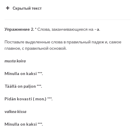
Скрытый текст
Упражнение 2. *
Слова, заканчивающиеся на –
a
.
Поставьте выделенные слова в правильный падеж и, самое
главное, с правильной основой.
musta koira
Minulla on kaksi ***.
Täällä on paljon ***.
Pidän kovasti ( mon.) ***.
valkea kissa
Minulla on kaksi ***.