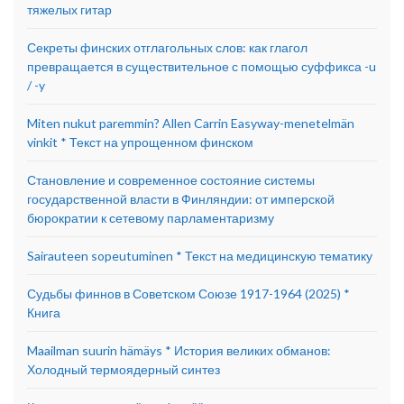
тяжелых гитар
Секреты финских отглагольных слов: как глагол
превращается в существительное с помощью суффикса -u
/ -y
Miten nukut paremmin? Allen Carrin Easyway-menetelmän
vinkit * Текст на упрощенном финском
Становление и современное состояние системы
государственной власти в Финляндии: от имперской
бюрократии к сетевому парламентаризму
Sairauteen sopeutuminen * Текст на медицинскую тематику
Судьбы финнов в Советском Союзе 1917-1964 (2025) *
Книга
Maailman suurin hämäys * История великих обманов:
Холодный термоядерный синтез