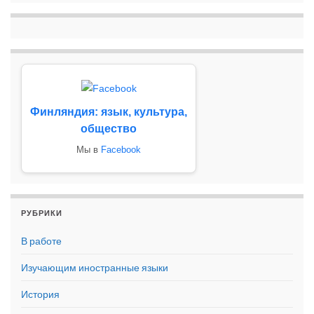
Финляндия: язык, культура,
общество
Мы в
Facebook
РУБРИКИ
В работе
Изучающим иностранные языки
История