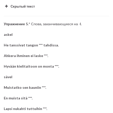
Скрытый текст
huone
Упражнение 5.
* Слова, заканчивающиеся на -
l
.
askel
He tanssivat tangon *** tahdissa.
Ahkera ihminen ei laske ***.
Hyvään kielitaitoon on monta ***.
liike
sävel
Muistatko sen kauniin ***.
En muista sitä ***.
Lapsi nukahti tuttuihin ***.
tuote