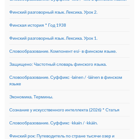
Финский разговорный язык. Лексика. Урок 2.
Финская история * Год 1938
Финский разговорный язык. Лексика. Урок 1.
Словообразование. Компонент esi- в финском языке.
Защищено: Частотный словарь финского языка.
Словообразование. Суффикс -lainen / -läinen в финском
языке
Экономика. Термины.
Сознание у искусственного интеллекта (2026) * Статья
Словообразование. Суффикс -kkain / -kkäin.
Финский рок: Путеводитель по стране тысячи озер и