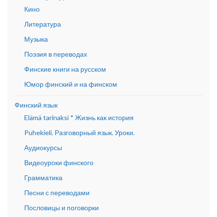
Кино
Литература
Музыка
Поэзия в переводах
Финские книги на русском
Юмор финский и на финском
Финский язык
Elämä tarinaksi * Жизнь как история
Puhekieli. Разговорный язык. Уроки.
Аудиокурсы
Видеоуроки финского
Грамматика
Песни с переводами
Пословицы и поговорки