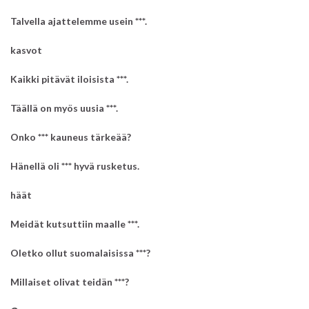
Talvella ajattelemme usein ***.
kasvot
Kaikki pitävät iloisista ***.
kirje
Täällä on myös uusia ***.
Onko *** kauneus tärkeää?
Hänellä oli *** hyvä rusketus.
häät
Meidät kutsuttiin maalle ***.
Oletko ollut suomalaisissa ***?
Millaiset olivat teidän ***?