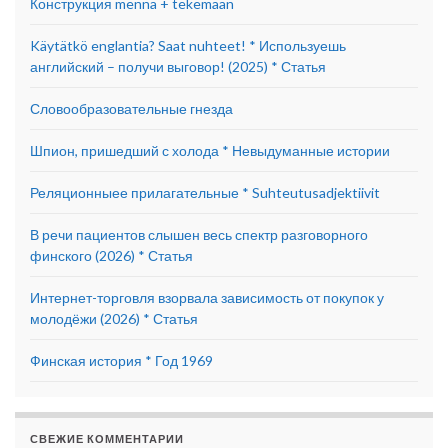
Конструкция mennä + tekemään
Käytätkö englantia? Saat nuhteet! * Используешь
английский – получи выговор! (2025) * Статья
Словообразовательные гнезда
Шпион, пришедший с холода * Невыдуманные истории
Реляционныее прилагательные * Suhteutusadjektiivit
В речи пациентов слышен весь спектр разговорного
финского (2026) * Статья
Интернет-торговля взорвала зависимость от покупок у
молодёжи (2026) * Статья
Финская история * Год 1969
СВЕЖИЕ КОММЕНТАРИИ