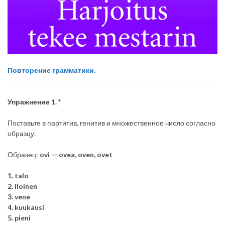
Повторение грамматики.
Упражнение 1. *
Поставьте в партитив, генитив и множественное число согласно
образцу.
Образец:
ovi — ovea, oven, ovet
1. talo
2. iloinen
3. vene
4. kuukausi
5. pieni