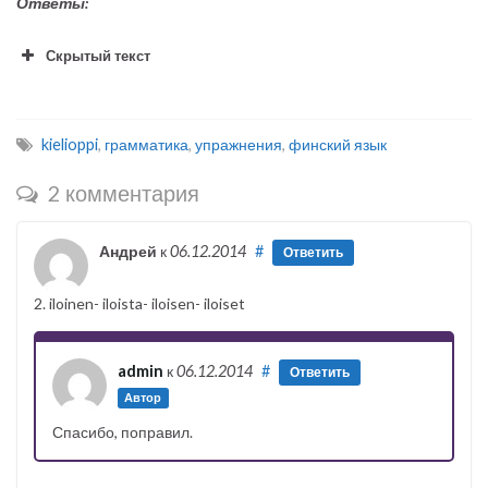
Ответы:
Скрытый текст
kielioppi
,
грамматика
,
упражнения
,
финский язык
2 комментария
Андрей
к
06.12.2014
#
Ответить
2. iloinen- iloista- iloisen- iloiset
admin
к
06.12.2014
#
Ответить
Автор
Спасибо, поправил.