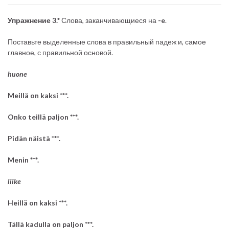
Упражнение 3.*
Слова, заканчивающиеся на
-e
.
Поставьте выделенные слова в правильный падеж и, самое
главное, с правильной основой.
huone
valkea kissa
Meillä on kaksi ***.
Onko teillä paljon ***.
Pidän näistä ***.
Menin ***.
kiva kauppa
liike
Heillä on kaksi ***.
Tällä kadulla on paljon ***.