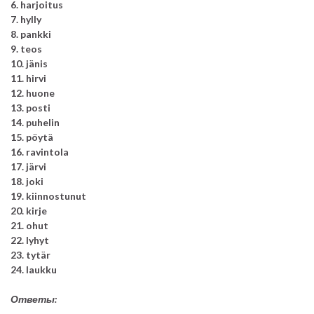
6. harjoitus
7. hylly
8. pankki
9. teos
10. jänis
11. hirvi
12. huone
13. posti
14. puhelin
15. pöytä
16. ravintola
17. järvi
18. joki
19. kiinnostunut
20. kirje
21. ohut
22. lyhyt
23. tytär
24. laukku
Ответы: