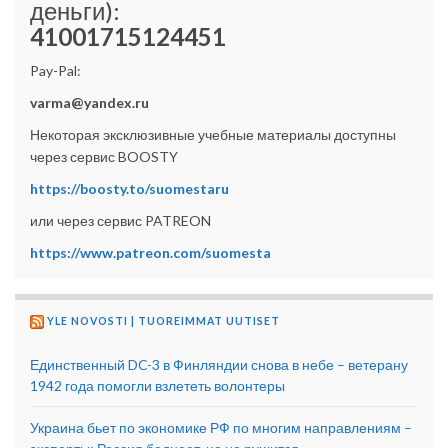
деньги):
41001715124451
Pay-Pal:
Ответы:
varma@yandex.ru
Некоторая эксклюзивные учебные материалы доступны
через сервис BOOSTY
https://boosty.to/suomestaru
или через сервис PATREON
https://www.patreon.com/suomesta
YLE NOVOSTI | TUOREIMMAT UUTISET
Единственный DC-3 в Финляндии снова в небе – ветерану
1942 года помогли взлететь волонтеры
Украина бьет по экономике РФ по многим направлениям –