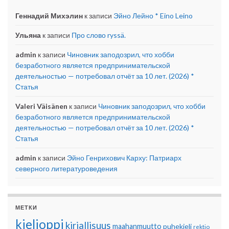
Геннадий Михэлин
к записи
Эйно Лейно * Eino Leino
Ульяна
к записи
Про слово ryssä.
admin
к записи
Чиновник заподозрил, что хобби
безработного является предпринимательской
деятельностью — потребовал отчёт за 10 лет. (2026) *
Статья
Valeri Väisänen
к записи
Чиновник заподозрил, что хобби
безработного является предпринимательской
деятельностью — потребовал отчёт за 10 лет. (2026) *
Статья
admin
к записи
Эйно Генрихович Карху: Патриарх
северного литературоведения
МЕТКИ
kielioppi
kirjallisuus
maahanmuutto
puhekieli
rektio