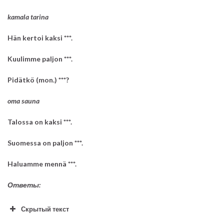
kamala tarina
Hän kertoi kaksi ***.
Kuulimme paljon ***.
Pidätkö (mon.) ***?
oma sauna
Talossa on kaksi ***.
Suomessa on paljon ***.
Haluamme mennä ***.
Ответы:
Скрытый текст
musta koira