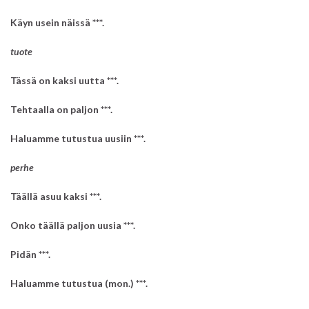
Käyn usein näissä ***.
mukava sohva
tuote
Tässä on kaksi uutta ***.
Tehtaalla on paljon ***.
Haluamme tutustua uusiin ***.
halpa tavara
perhe
Täällä asuu kaksi ***.
Onko täällä paljon uusia ***.
Pidän ***.
kiva opettaja
Haluamme tutustua (mon.) ***.