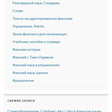
Разговорный язык. Словарик.
Слова
Тексты на адаптированном финском
Управление. Rektio.
Уроки финского для начинающих
Учебники, пособия и словари
Финские истории
Финский с Тимо Парвела
Финский язык в упражнениях
Финский язык: разное
Фразеология
СВЕЖИЕ ЗАПИСИ
Словообразование. Суффикс -kko / -kkö в финском языке.