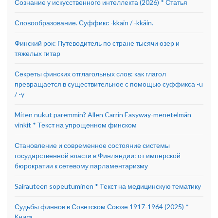
Сознание у искусственного интеллекта (2026) * Статья
Словообразование. Суффикс -kkain / -kkäin.
Финский рок: Путеводитель по стране тысячи озер и
тяжелых гитар
Секреты финских отглагольных слов: как глагол
превращается в существительное с помощью суффикса -u
/ -y
Miten nukut paremmin? Allen Carrin Easyway-menetelmän
vinkit * Текст на упрощенном финском
Становление и современное состояние системы
государственной власти в Финляндии: от имперской
бюрократии к сетевому парламентаризму
Sairauteen sopeutuminen * Текст на медицинскую тематику
Судьбы финнов в Советском Союзе 1917-1964 (2025) *
Книга