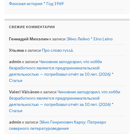
Финская история * Год 1969
СВЕЖИЕ КОММЕНТАРИИ
Геннадий Михэлин
к записи
Эйно Лейно * Eino Leino
Ульяна
к записи
Про слово ryssä.
admin
к записи
Чиновник заподозрил, что хобби
безработного является предпринимательской
деятельностью — потребовал отчёт за 10 лет. (2026) *
Статья
Valeri Väisänen
к записи
Чиновник заподозрил, что хобби
безработного является предпринимательской
деятельностью — потребовал отчёт за 10 лет. (2026) *
Статья
admin
к записи
Эйно Генрихович Карху: Патриарх
северного литературоведения