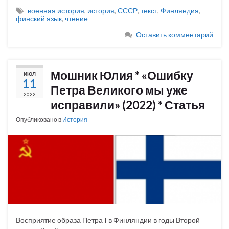
военная история
,
история
,
СССР
,
текст
,
Финляндия
,
финский язык
,
чтение
Оставить комментарий
Мошник Юлия * «Ошибку
ИЮЛ
11
Петра Великого мы уже
2022
исправили» (2022) * Статья
Опубликовано в
История
Восприятие образа Петра I в Финляндии в годы Второй