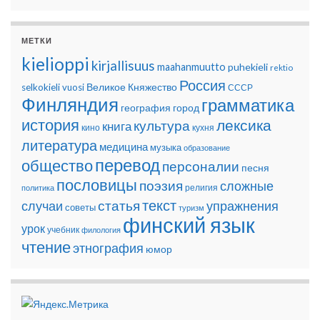
МЕТКИ
kielioppi
kirjallisuus
maahanmuutto
puhekieli
rektio
Россия
Великое Княжество
selkokieli
vuosi
СССР
Финляндия
грамматика
география
город
история
лексика
культура
книга
кино
кухня
литература
медицина
музыка
образование
перевод
общество
персоналии
песня
пословицы
поэзия
сложные
религия
политика
текст
статья
случаи
упражнения
советы
туризм
финский язык
урок
учебник
филология
чтение
этнография
юмор