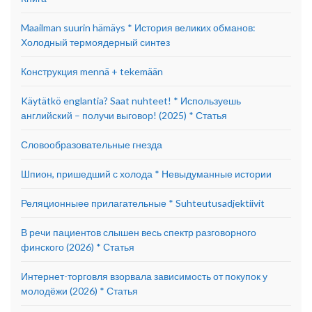
Maailman suurin hämäys * История великих обманов:
Холодный термоядерный синтез
Конструкция mennä + tekemään
Käytätkö englantia? Saat nuhteet! * Используешь
английский – получи выговор! (2025) * Статья
Словообразовательные гнезда
Шпион, пришедший с холода * Невыдуманные истории
Реляционныее прилагательные * Suhteutusadjektiivit
В речи пациентов слышен весь спектр разговорного
финского (2026) * Статья
Интернет-торговля взорвала зависимость от покупок у
молодёжи (2026) * Статья