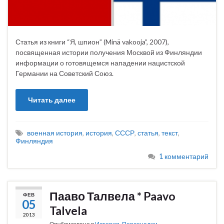
Статья из книги “Я, шпион” (Minä vakooja”, 2007),
посвященная истории получения Москвой из Финляндии
информации о готовящемся нападении нацистской
Германии на Советский Союз.
Читать далее
военная история
,
история
,
СССР
,
статья
,
текст
,
Финляндия
1 комментарий
Пааво Талвела * Paavo
ФЕВ
05
Talvela
2013