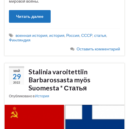
мировой войны.
Читать далее
военная история
,
история
,
Россия
,
СССР
,
статья
,
Финляндия
Оставить комментарий
Stalinia varoitettiin
МАЙ
29
Barbarossasta myös
2022
Suomesta * Статья
Опубликовано в
История