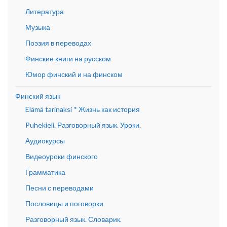
Литература
Музыка
Поэзия в переводах
Финские книги на русском
Юмор финский и на финском
Финский язык
Elämä tarinaksi * Жизнь как история
Puhekieli. Разговорный язык. Уроки.
Аудиокурсы
Видеоуроки финского
Грамматика
Песни с переводами
Пословицы и поговорки
Разговорный язык. Словарик.