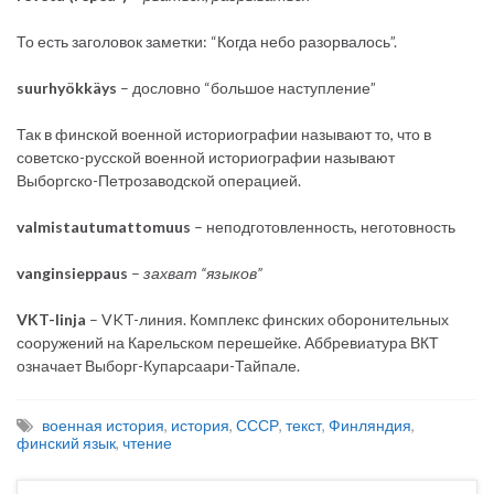
То есть заголовок заметки: “Когда небо разорвалось”.
suurhyökkäys
– дословно “большое наступление”
Так в финской военной историографии называют то, что в
советско-русской военной историографии называют
Выборгско-Петрозаводской операцией.
valmistautumattomuus
– неподготовленность, неготовность
vanginsieppaus
–
захват “языков”
VKT-linja
– VKT-линия. Комплекс финских оборонительных
сооружений на Карельском перешейке. Аббревиатура ВКТ
означает Выборг-Купарсаари-Тайпале.
военная история
,
история
,
СССР
,
текст
,
Финляндия
,
финский язык
,
чтение