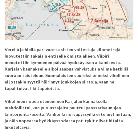
Verellä ja hiellä pari vuotta sitten voitettuja kilometrejä
luovutettiin takaisin entiselle omistajalleen. Viipiri
menetettiin kymmenen päivää hyökkäyksen alkamisesta.
Karjalan kannakselle alkoi saapua vahvistuksia viime hetkillä,
suoraan taisteluun. Suomalaisten suureksi onneksi vihollinen
ei jostakin syystä häirinnyt joukkojen siirtoja, vaan ne
tapahtuivat liki tappioitta.
Vihollinen nopea eteneminen Karjalan kannaksella
mahdollistui, kun puolustajalta puuttui panssarivaunujen
lähitorjunta-aseita. Vanhoilla norsupyssyillä ei tehnyt mitään,
ja näin nopeassa hyökkäyssodassa pst-tykit olivat hitaita
liikuteltavia.