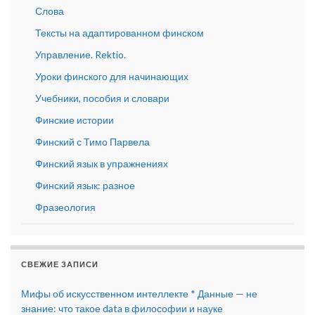
Слова
Тексты на адаптированном финском
Управление. Rektio.
Уроки финского для начинающих
Учебники, пособия и словари
Финские истории
Финский с Тимо Парвела
Финский язык в упражнениях
Финский язык: разное
Фразеология
СВЕЖИЕ ЗАПИСИ
Мифы об искусственном интеллекте * Данные — не
знание: что такое data в философии и науке