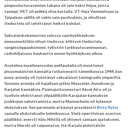
pääpuolustusasemien takana oli vain kaksi linjaa, joista
taempi, VKT oli pelkkä viiva kartalla. VT-linja Vammelsuun ja
Taipaleen välillä oli sekin vain puolivalmis, ja vihollisen
tiedustelu oli selvittänyt heikot kohdat.
Saksalaiskokemusten valossa suurhyökkäyksen
ennusmerkitkin olivat tiedossa: kiihtyvä tiedustelu
vanginsieppauksineen, tykistön tarkkuutusammunnat,
radiohiljaisuus kuukautta ennen hyökkäyksen alkua.
Asetelma maailmansodan pelilaudalla oli muuttunut
pisuomalaisten kannalta ratkaisevasti tammikuussa 1944, kun
puna-armeija oli työntänyt saksalaiset Leningradin ympäriltä.
Suomen armeija oli hajallaan pitkin Maaselän, Aunuksen ja
Karjalan kannaksia. Päämajoitusmestari Aksel Airo oli jo
tuolloin ehdottanut ylipäällikölle Karajalan kannaksen
joukkojen vahvistamista, mutta Mannerheim oli hylännyt
ehdotuksen. Sen paremmin ei käynyt presidentti
Risto Rytin
samalle ehdotukselle helmikuussa. Vielä opertiivisen osaston
päällikkö. eversti Valo Nihtilä oli yhtynyt samaan ajatukseen,
mutta Marski oli taipumaton. Itä-Karjala pidettäisiin