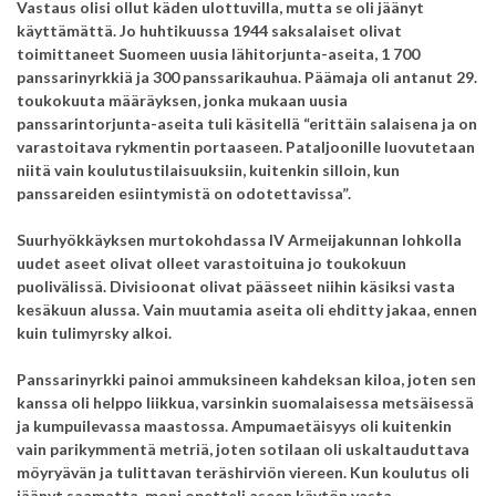
Vastaus olisi ollut käden ulottuvilla, mutta se oli jäänyt
käyttämättä. Jo huhtikuussa 1944 saksalaiset olivat
toimittaneet Suomeen uusia lähitorjunta-aseita, 1 700
panssarinyrkkiä ja 300 panssarikauhua. Päämaja oli antanut 29.
toukokuuta määräyksen, jonka mukaan uusia
panssarintorjunta-aseita tuli käsitellä “erittäin salaisena ja on
varastoitava rykmentin portaaseen. Pataljoonille luovutetaan
niitä vain koulutustilaisuuksiin, kuitenkin silloin, kun
panssareiden esiintymistä on odotettavissa”.
Suurhyökkäyksen murtokohdassa IV Armeijakunnan lohkolla
uudet aseet olivat olleet varastoituina jo toukokuun
puolivälissä. Divisioonat olivat päässeet niihin käsiksi vasta
kesäkuun alussa. Vain muutamia aseita oli ehditty jakaa, ennen
kuin tulimyrsky alkoi.
Panssarinyrkki painoi ammuksineen kahdeksan kiloa, joten sen
kanssa oli helppo liikkua, varsinkin suomalaisessa metsäisessä
ja kumpuilevassa maastossa. Ampumaetäisyys oli kuitenkin
vain parikymmentä metriä, joten sotilaan oli uskaltauduttava
möyryävän ja tulittavan teräshirviön viereen. Kun koulutus oli
jäänyt saamatta, moni opetteli aseen käytön vasta