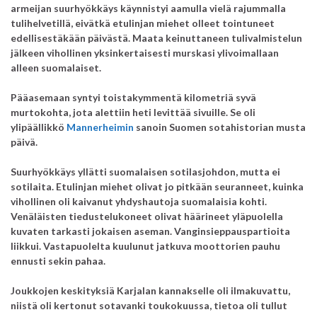
armeijan suurhyökkäys käynnistyi aamulla vielä rajummalla
tulihelvetillä, eivätkä etulinjan miehet olleet tointuneet
edellisestäkään päivästä. Maata keinuttaneen tulivalmistelun
jälkeen vihollinen yksinkertaisesti murskasi ylivoimallaan
alleen suomalaiset.
Pääasemaan syntyi toistakymmentä kilometriä syvä
murtokohta, jota alettiin heti levittää sivuille. Se oli
ylipäällikkö
Mannerheimin
sanoin Suomen sotahistorian musta
päivä.
Suurhyökkäys yllätti suomalaisen sotilasjohdon, mutta ei
sotilaita. Etulinjan miehet olivat jo pitkään seuranneet, kuinka
vihollinen oli kaivanut yhdyshautoja suomalaisia kohti.
Venäläisten tiedustelukoneet olivat häärineet yläpuolella
kuvaten tarkasti jokaisen aseman. Vanginsieppauspartioita
liikkui. Vastapuolelta kuulunut jatkuva moottorien pauhu
ennusti sekin pahaa.
Joukkojen keskityksiä Karjalan kannakselle oli ilmakuvattu,
niistä oli kertonut sotavanki toukokuussa, tietoa oli tullut