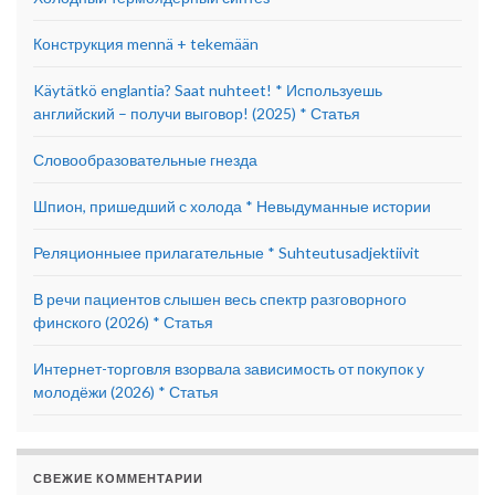
Конструкция mennä + tekemään
Käytätkö englantia? Saat nuhteet! * Используешь
английский – получи выговор! (2025) * Статья
Словообразовательные гнезда
Шпион, пришедший с холода * Невыдуманные истории
Реляционныее прилагательные * Suhteutusadjektiivit
В речи пациентов слышен весь спектр разговорного
финского (2026) * Статья
Интернет-торговля взорвала зависимость от покупок у
молодёжи (2026) * Статья
СВЕЖИЕ КОММЕНТАРИИ