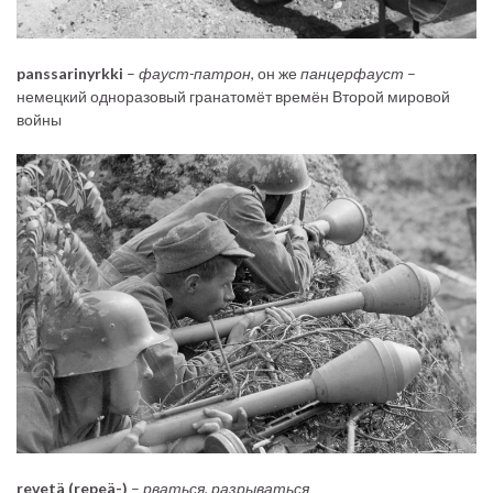
panssarinyrkki
–
фауст-патрон
, он же
панцерфауст
–
немецкий одноразовый гранатомёт времён Второй мировой
войны
revetä (repeä-)
–
рваться, разрываться