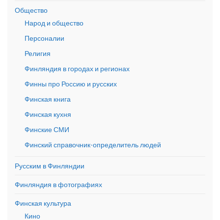
Общество
Народ и общество
Персоналии
Религия
Финляндия в городах и регионах
Финны про Россию и русских
Финская книга
Финская кухня
Финские СМИ
Финский справочник-определитель людей
Русским в Финляндии
Финляндия в фотографиях
Финская культура
Кино