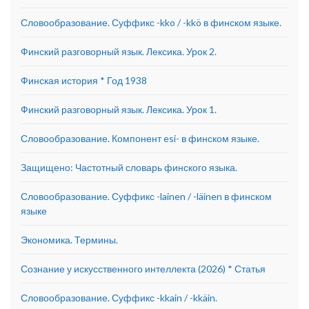
Словообразование. Суффикс -kko / -kkö в финском языке.
Финский разговорный язык. Лексика. Урок 2.
Финская история * Год 1938
Финский разговорный язык. Лексика. Урок 1.
Словообразование. Компонент esi- в финском языке.
Защищено: Частотный словарь финского языка.
Словообразование. Суффикс -lainen / -läinen в финском
языке
Экономика. Термины.
Сознание у искусственного интеллекта (2026) * Статья
Словообразование. Суффикс -kkain / -kkäin.