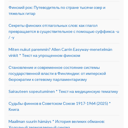
Финский рок: Путеводитель по стране тысячи озер и
тяжелых гитар
Секреты финских отглагольных слов: как глагол
превращается в существительное с помощью суффикса -u
/ -y
Miten nukut paremmin? Allen Carrin Easyway-menetelmän
vinkit * Текст на упрощенном финском
Становление и современное состояние системы
государственной власти в Финляндии: от имперской
бюрократии к сетевому парламентаризму
Sairauteen sopeutuminen * Текст на медицинскую тематику
Судьбы финнов в Советском Союзе 1917-1964 (2025) *
Книга
Maailman suurin hämäys * История великих обманов:
Холодный термоядерный синтез