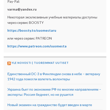
Pay-Pal:
varma@yandex.ru
Некоторая эксклюзивные учебные материалы доступны
через сервис BOOSTY
https://boosty.to/suomestaru
или через сервис PATREON
https://www.patreon.com/suomesta
YLE NOVOSTI | TUOREIMMAT UUTISET
Единственный DC-3 в Финляндии снова в небе – ветерану
1942 года помогли взлететь волонтеры
Украина бьет по экономике РФ по многим направлениям –
эксперты: Россия беднеет, но не рушится
Новый экзамен на гражданство будет введен в марте