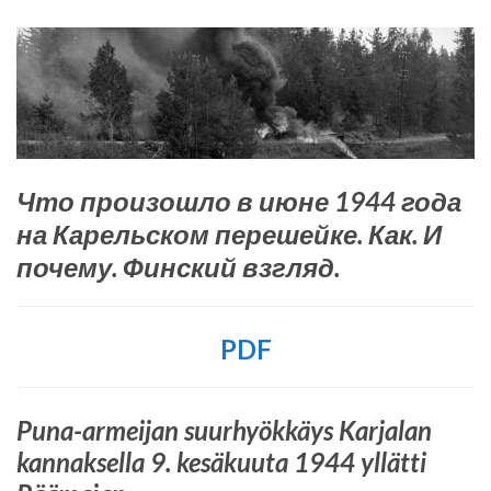
Что произошло в июне 1944 года
на Карельском перешейке. Как. И
почему. Финский взгляд.
PDF
Puna-armeijan suurhyökkäys Karjalan
kannaksella 9. kesäkuuta 1944 yllätti