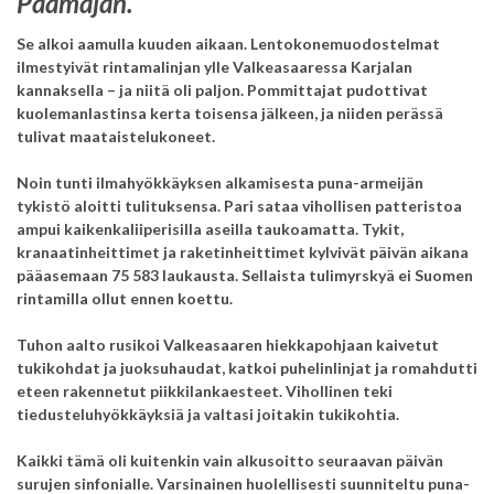
Päämajan.
Se alkoi aamulla kuuden aikaan. Lentokonemuodostelmat
ilmestyivät rintamalinjan ylle Valkeasaaressa Karjalan
kannaksella – ja niitä oli paljon. Pommittajat pudottivat
kuolemanlastinsa kerta toisensa jälkeen, ja niiden perässä
tulivat maataistelukoneet.
Noin tunti ilmahyökkäyksen alkamisesta puna-armeijän
tykistö aloitti tulituksensa. Pari sataa vihollisen patteristoa
ampui kaikenkaliiperisilla aseilla taukoamatta. Tykit,
kranaatinheittimet ja raketinheittimet kylvivät päivän aikana
pääasemaan 75 583 laukausta. Sellaista tulimyrskyä ei Suomen
rintamilla ollut ennen koettu.
Tuhon aalto rusikoi Valkeasaaren hiekkapohjaan kaivetut
tukikohdat ja juoksuhaudat, katkoi puhelinlinjat ja romahdutti
eteen rakennetut piikkilankaesteet. Vihollinen teki
tiedusteluhyökkäyksiä ja valtasi joitakin tukikohtia.
Kaikki tämä oli kuitenkin vain alkusoitto seuraavan päivän
surujen sinfonialle. Varsinainen huolellisesti suunniteltu puna-