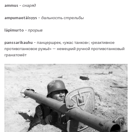
ammus
–
снаряд
ampumaetäisyys
–
дальность стрельбы
läpimurto
–
прорыв
panssarikauhu
– панцершрек, «ужас танков»; «реактивное
противотанковое ружьё» — немецкий ручной противотанковый
гранатомёт