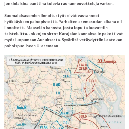
jonkinlaisina panttina tulevia rauhanneuvotteluja varten.
Suomalaisasemien linnoitustyöt eivät vastanneet
hyökkäyksen painopistettä. Parhaiten asemasodan aikana oli
linnoitettu Maaselän kannsta, josta lopulta luovuttiin
taisteluitta. Jokkojen sirrot Karajalan kannakselle pakottivat
myös luopumaan Aunuksesta. Syväriltä vetäydyttiin Laatokan
pohoispuoliseen U-asemaan.