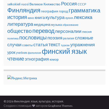
Россия
Великое Княжество
selkokieli
vuosi
СССР
Финляндия
грамматика
география
город
история
лексика
культура
книга
кино
кухня
литература
медицина
музыка
образование
перевод
общество
персоналии
песня
пословицы
поэзия
сложные
религия
политика
текст
статья
случаи
упражнения
советы
туризм
финский язык
урок
учебник
филология
чтение
этнография
юмор
© 2026 Финляндия: язык, культура, история.
Создано с помощью
автором
Graphene Themes
.