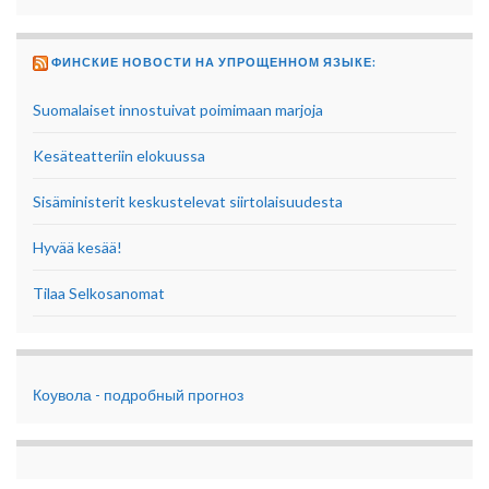
ФИНСКИЕ НОВОСТИ НА УПРОЩЕННОМ ЯЗЫКЕ:
Suomalaiset innostuivat poimimaan marjoja
Kesäteatteriin elokuussa
Sisäministerit keskustelevat siirtolaisuudesta
Hyvää kesää!
Tilaa Selkosanomat
Коувола - подробный прогноз