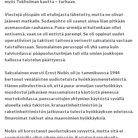
myös Tukholman kautta – turhaan.
Viestejä ylöspäin oli etulinjasta lähetetty, mutta ne olivat
jääneet matkalle. Sodanjohto oli saanut uinua liian pitkään
asemasodan rauhaansa. Puna-armeija ei kuitenkaan ollut
entisensä, vaan se oli entistä parempi. Se oli oppinut uudet
operatiiviset ja taktiset taitonsa verisesti saksalaisia vastaan
taistellessaan. Suomalainen perusoppi oli yhä sama kuin
talvisodassa: pääpuolustuslinjan tuli olla omien joukkojen
hallussa taistelun päättyessä.
Saksalainen eversti Ernst Nobis oli jo tammikuussa 1944
kertonut venäläisten uudistetuista hyökkäysmenetelmistä.
Hänen ydinviestinsä oli, että puna-armeijan suurhyökkäys
muodostui jalkaväen massamaisesta käytöstä pienessä
murtokohdassa, panssaroitujen yhtymien käytöstä syvällä
alueella sekä tykistön, kranaatinheittimistön ja
raketinheittimistön jatkuvasta tulesta hyökkäyksen edetessä.
Ilmavoimat tukivat aina maavoimien hyökkäyksiä.
Nobis oli korostanut puolustuksen syvyyttä, mutta sitä ei
suomalaisilla ollut oikein missään. Karjalan kannaksella