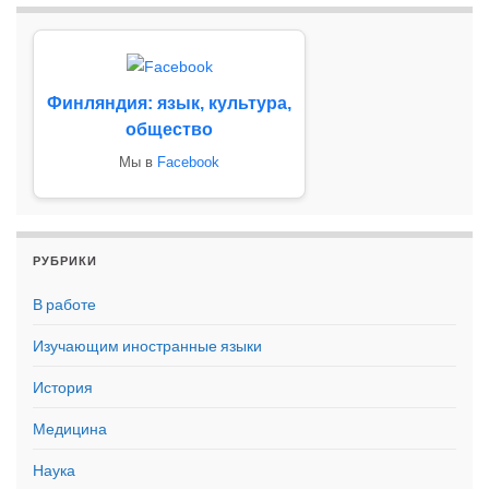
Финляндия: язык, культура,
общество
Мы в
Facebook
РУБРИКИ
В работе
Изучающим иностранные языки
История
Медицина
Наука