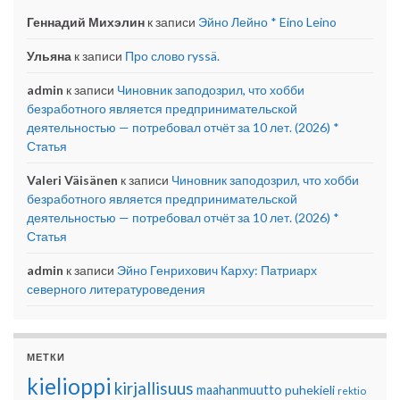
Геннадий Михэлин
к записи
Эйно Лейно * Eino Leino
Ульяна
к записи
Про слово ryssä.
admin
к записи
Чиновник заподозрил, что хобби
безработного является предпринимательской
деятельностью — потребовал отчёт за 10 лет. (2026) *
Статья
Valeri Väisänen
к записи
Чиновник заподозрил, что хобби
безработного является предпринимательской
деятельностью — потребовал отчёт за 10 лет. (2026) *
Статья
admin
к записи
Эйно Генрихович Карху: Патриарх
северного литературоведения
МЕТКИ
kielioppi
kirjallisuus
maahanmuutto
puhekieli
rektio