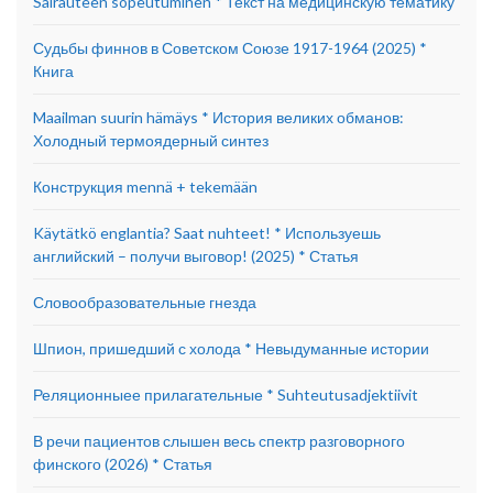
Sairauteen sopeutuminen * Текст на медицинскую тематику
Судьбы финнов в Советском Союзе 1917-1964 (2025) *
Книга
Maailman suurin hämäys * История великих обманов:
Холодный термоядерный синтез
Конструкция mennä + tekemään
Käytätkö englantia? Saat nuhteet! * Используешь
английский – получи выговор! (2025) * Статья
Словообразовательные гнезда
Шпион, пришедший с холода * Невыдуманные истории
Реляционныее прилагательные * Suhteutusadjektiivit
В речи пациентов слышен весь спектр разговорного
финского (2026) * Статья