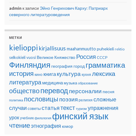
admin
к записи
Эйно Генрихович Карху: Патриарх
северного литературоведения
МЕТКИ
kielioppi
kirjallisuus
maahanmuutto
puhekieli
rektio
Россия
Великое Княжество
selkokieli
vuosi
СССР
Финляндия
грамматика
география
город
история
лексика
культура
книга
кино
кухня
литература
медицина
музыка
образование
перевод
общество
персоналии
песня
пословицы
поэзия
сложные
религия
политика
текст
статья
случаи
упражнения
советы
туризм
финский язык
урок
учебник
филология
чтение
этнография
юмор