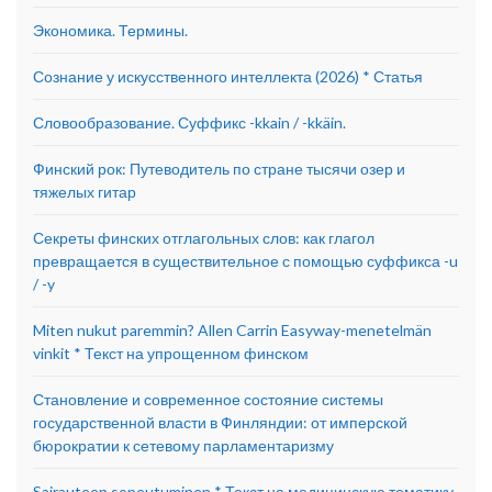
Экономика. Термины.
Сознание у искусственного интеллекта (2026) * Статья
Словообразование. Суффикс -kkain / -kkäin.
Финский рок: Путеводитель по стране тысячи озер и
тяжелых гитар
Секреты финских отглагольных слов: как глагол
превращается в существительное с помощью суффикса -u
/ -y
Miten nukut paremmin? Allen Carrin Easyway-menetelmän
vinkit * Текст на упрощенном финском
Становление и современное состояние системы
государственной власти в Финляндии: от имперской
бюрократии к сетевому парламентаризму
Sairauteen sopeutuminen * Текст на медицинскую тематику