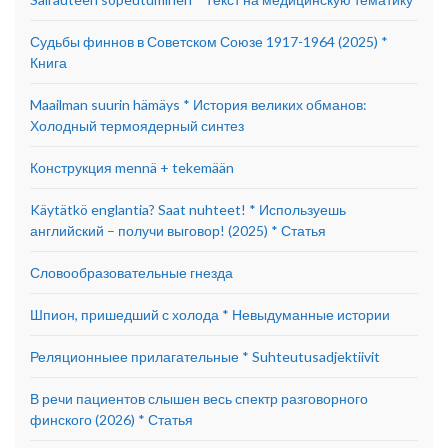
Судьбы финнов в Советском Союзе 1917-1964 (2025) *
Книга
Maailman suurin hämäys * История великих обманов:
Холодный термоядерный синтез
Конструкция mennä + tekemään
Käytätkö englantia? Saat nuhteet! * Используешь
английский – получи выговор! (2025) * Статья
Словообразовательные гнезда
Шпион, пришедший с холода * Невыдуманные истории
Реляционныее прилагательные * Suhteutusadjektiivit
В речи пациентов слышен весь спектр разговорного
финского (2026) * Статья