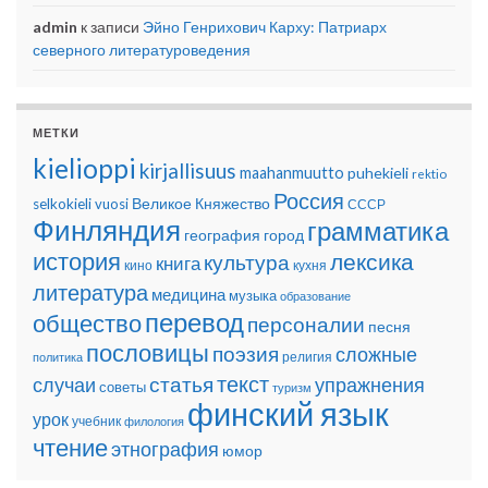
admin
к записи
Эйно Генрихович Карху: Патриарх
северного литературоведения
МЕТКИ
kielioppi
kirjallisuus
maahanmuutto
puhekieli
rektio
Россия
Великое Княжество
selkokieli
vuosi
СССР
Финляндия
грамматика
география
город
история
лексика
культура
книга
кино
кухня
литература
медицина
музыка
образование
перевод
общество
персоналии
песня
пословицы
поэзия
сложные
религия
политика
текст
статья
случаи
упражнения
советы
туризм
финский язык
урок
учебник
филология
чтение
этнография
юмор