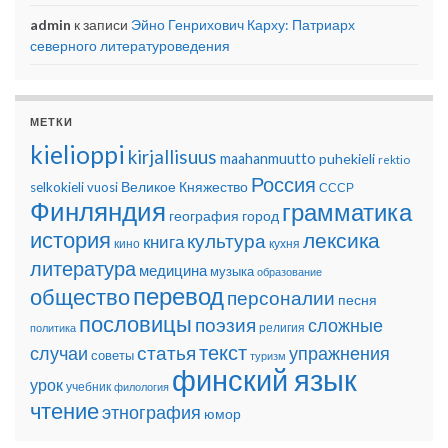
admin
к записи
Эйно Генрихович Карху: Патриарх
северного литературоведения
МЕТКИ
kielioppi
kirjallisuus
maahanmuutto
puhekieli
rektio
Россия
Великое Княжество
selkokieli
vuosi
СССР
Финляндия
грамматика
география
город
история
лексика
культура
книга
кино
кухня
литература
медицина
музыка
образование
перевод
общество
персоналии
песня
пословицы
поэзия
сложные
религия
политика
текст
статья
случаи
упражнения
советы
туризм
финский язык
урок
учебник
филология
чтение
этнография
юмор