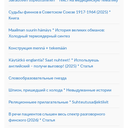
Судьбы финнов в Советском Союзе 1917-1964 (2025) *
Книга
Maailman suurin hämäys * История великих обманов:
Холодный термоядерный синтез
Конструкция mennä + tekemään
Käytätkö englantia? Saat nuhteet! * Используешь
английский – получи выговор! (2025) * Статья
Словообразовательные гнезда
Шпион, пришедший с холода * Невыдуманные истории
Реляционныее прилагательные * Suhteutusadjektiivit
В речи пациентов слышен весь спектр разговорного
финского (2026) * Статья