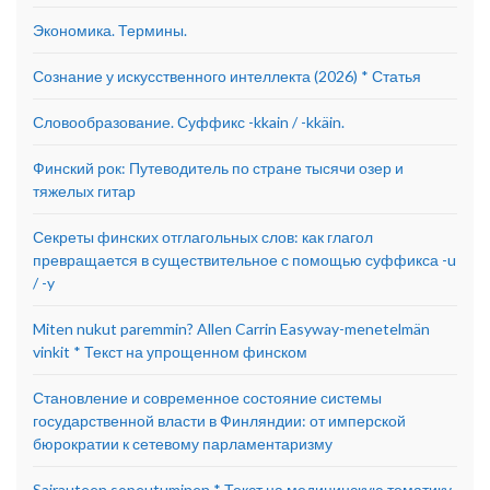
Экономика. Термины.
Сознание у искусственного интеллекта (2026) * Статья
Словообразование. Суффикс -kkain / -kkäin.
Финский рок: Путеводитель по стране тысячи озер и
тяжелых гитар
Секреты финских отглагольных слов: как глагол
превращается в существительное с помощью суффикса -u
/ -y
Miten nukut paremmin? Allen Carrin Easyway-menetelmän
vinkit * Текст на упрощенном финском
Становление и современное состояние системы
государственной власти в Финляндии: от имперской
бюрократии к сетевому парламентаризму
Sairauteen sopeutuminen * Текст на медицинскую тематику