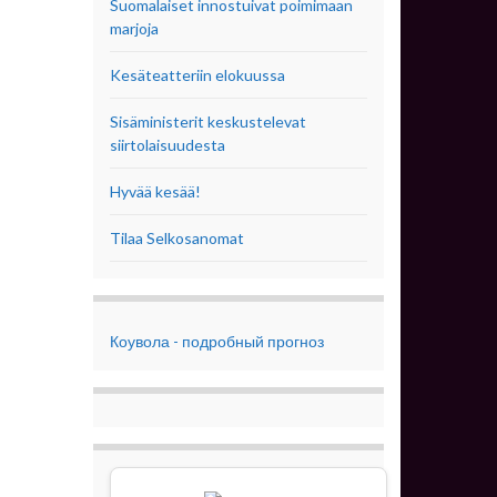
Suomalaiset innostuivat poimimaan
marjoja
Kesäteatteriin elokuussa
Sisäministerit keskustelevat
siirtolaisuudesta
Hyvää kesää!
Tilaa Selkosanomat
Коувола - подробный прогноз