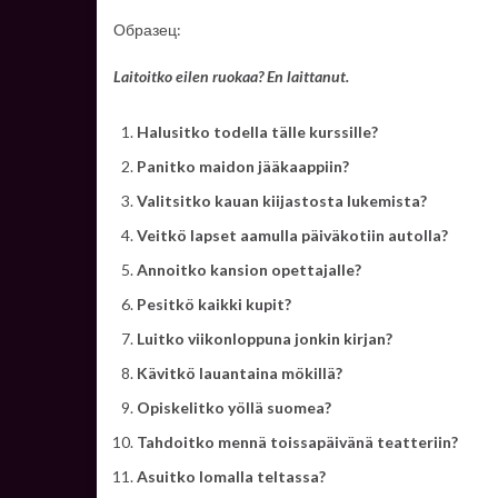
Образец:
Laitoitko eilen ruokaa? En laittanut.
Halusitko todella tälle kurssille?
Panitko maidon jääkaappiin?
Valitsitko kauan kiijastosta lukemista?
Veitkö lapset aamulla päiväkotiin autolla?
Annoitko kansion opettajalle?
Pesitkö kaikki kupit?
Luitko viikonloppuna jonkin kirjan?
Kävitkö lauantaina mökillä?
Opiskelitko yöllä suomea?
Tahdoitko mennä toissapäivänä teatteriin?
Asuitko lomalla teltassa?