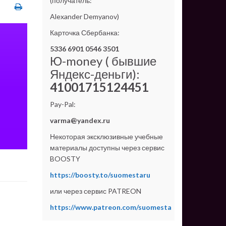
(получатель:
Alexander Demyanov)
Карточка Сбербанка:
5336 6901 0546 3501
Ю-money ( бывшие
Яндекс-деньги):
41001715124451
Pay-Pal:
varma@yandex.ru
Некоторая эксклюзивные учебные
материалы доступны через сервис
BOOSTY
https://boosty.to/suomestaru
или через сервис PATREON
https://www.patreon.com/suomesta