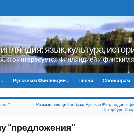
инляндия: язык, культура, истор
ех, кто интересуется Финляндией и финским 
и
Русским в Финляндии
Песни
Спонсорам
НЕ ЗАБУДЬТЕ ПОМОЧЬ 
oon. *
Размышляющий пейзаж. Русская Финляндия и ф
Петербург. Очер
му “предложения”