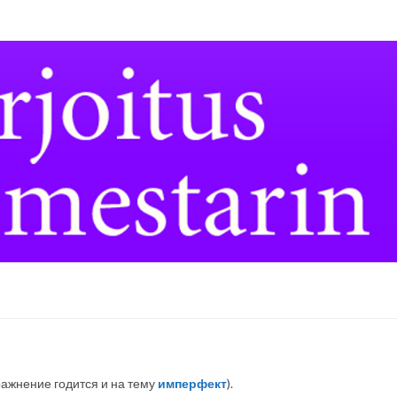
ражнение годится и на тему
имперфект
).