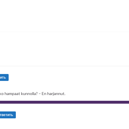
ut.
valinnut.
En vienyt.
ить
ut.
o hampaat kunnolla? – En harjannut.
 En tahtonut.
тветить
.