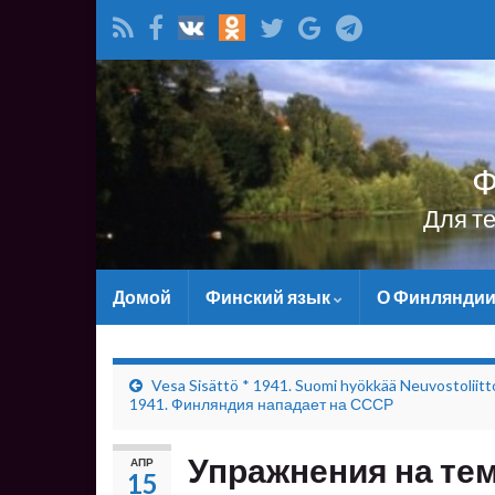
Ф
Для т
Домой
Финский язык
О Финлянди
Vesa Sisättö * 1941. Suomi hyökkää Neuvostoliitt
1941. Финляндия нападает на СССР
Упражнения на те
АПР
15