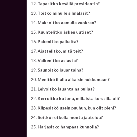
Tapasitko kesällä presidentin?
Toitko minulle silmälasit?
Maksoitko aamulla vuokran?
Kuuntelitko äsken uutiset?
Pakenitko paikalta?
Ajattelitko, mitä teit?
Vaikenitko asiasta?
Saunoitko lauantaina?
Menitkö illalla aikaisin nukkumaan?
Leivoitko lauantaina pullaa?
Kerroitko kotona, millaista kurssilla oli?
Kiipesitkö usein puuhun, kun olit pieni?
Söitkö retkellä monta jäätelöä?
Harjasitko hampaat kunnolla?