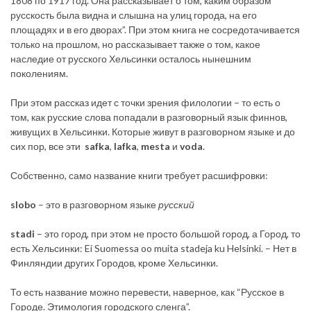
1808 по 1917 год. Она рассказывает о том, каким образом
русскость была видна и слышна на улиц города, на его
площадях и в его дворах”. При этом книга не сосредотачивается
только на прошлом, но рассказывает также о том, какое
наследие от русского Хельсинки осталось нынешним
поколениям.
При этом рассказ идет с точки зрения филологии – то есть о
том, как русские слова попадали в разговорный язык финнов,
живущих в Хельсинки. Которые живут в разговорном языке и до
сих пор, все эти
safka
,
lafka
,
mesta
и
voda
.
Собственно, само название книги требует расшифровки:
slobo
– это в разговорном языке
русский
stadi
– это город, при этом не просто большой город, а Город, то
есть Хельсинки: Ei Suomessa oo muita stadeja ku Helsinki. – Нет в
Финляндии других Городов, кроме Хельсинки.
То есть название можно перевести, наверное, как “Русское в
Городе. Этимология городского сленга”.