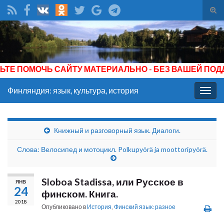
Вкл/
вык
Search for:
фор
пои
Е ПОМОЧЬ САЙТУ МАТЕРИАЛЬНО - БЕЗ ВАШЕЙ ПОДДЕ
Финляндия: язык, культура, история
Вкл/
выкл
нави
Книжный и разговорный язык. Диалоги.
Слова: Велосипед и мотоцикл. Polkupyörä ja moottoripyörä.
Sloboa Stadissa, или Русское в
ЯНВ
24
финском. Книга.
2018
Опубликовано в
История
,
Финский язык: разное