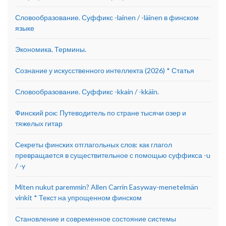
Словообразование. Суффикс -lainen / -läinen в финском
языке
Экономика. Термины.
Сознание у искусственного интеллекта (2026) * Статья
Словообразование. Суффикс -kkain / -kkäin.
Финский рок: Путеводитель по стране тысячи озер и
тяжелых гитар
Секреты финских отглагольных слов: как глагол
превращается в существительное с помощью суффикса -u
/ -y
Miten nukut paremmin? Allen Carrin Easyway-menetelmän
vinkit * Текст на упрощенном финском
Становление и современное состояние системы