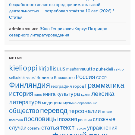
безработного является предпринимательской
деятельностью — потребовал отчёт за 10 лет. (2026) *
Статья
admin
к записи
Эйно Генрихович Карху: Патриарх
северного литературоведения
МЕТКИ
kielioppi
kirjallisuus
maahanmuutto
puhekieli
rektio
Россия
Великое Княжество
selkokieli
vuosi
СССР
Финляндия
грамматика
география
город
история
лексика
культура
книга
кино
кухня
литература
медицина
музыка
образование
перевод
общество
персоналии
песня
пословицы
поэзия
сложные
религия
политика
текст
статья
случаи
упражнения
советы
туризм