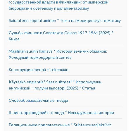
государственной власти в Финляндии: от имперской
бюрократии к сетевому парламентаризму
Sairauteen sopeutuminen * Текст на медицинскую тематику
Судьбы финнов в Советском Союзе 1917-1964 (2025) *
Книга
Maailman suurin hämäys * История великих обманов:
Холодный термоядерный синтез
Конструкция mennä + tekemään
Käytätkö englantia? Saat nuhteet! * Используешь
английский – получи выговор! (2025) * Статья
Словообразовательные гнезда
Шпион, пришедший с холода * Невыдуманные истории
Реляционныее прилагательные * Suhteutusadjektiivit