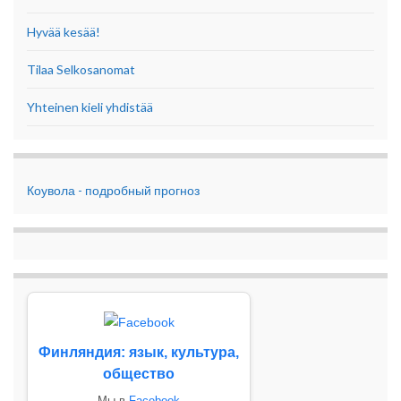
Hyvää kesää!
Tilaa Selkosanomat
Yhteinen kieli yhdistää
Коувола - подробный прогноз
Финляндия: язык, культура,
общество
Мы в
Facebook