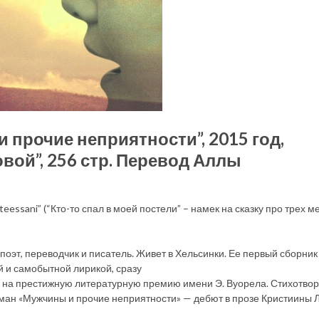
 прочие неприятности”, 2015 год,
вой”, 256 стр. Перевод Аллы
essani” (“Кто-то спал в моей постели” – намек на сказку про трех м
поэт, переводчик и писатель. Живет в Хельсинки. Ее первый сборник
й и самобытной лирикой, сразу
н на престижную литературную премию имени Э. Вуорела. Стихотво
ман «Мужчины и прочие неприятности» — дебют в прозе Кристиины 