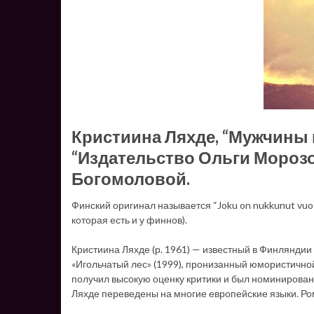
Кристиина Ляхде, “Мужчины и
“Издательство Ольги Морозо
Богомоловой.
Финский оригинал называется “Joku on nukkunut vuote
которая есть и у финнов).
Кристиина Ляхде (р. 1961) — известный в Финляндии 
«Игольчатый лес» (1999), пронизанный юмористично
получил высокую оценку критики и был номинирова
Ляхде переведены на многие европейские языки. Ро