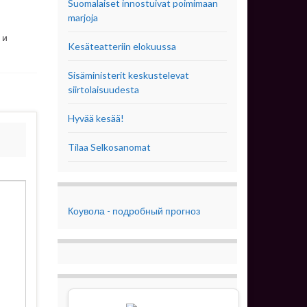
Suomalaiset innostuivat poimimaan
marjoja
 и
Kesäteatteriin elokuussa
Sisäministerit keskustelevat
siirtolaisuudesta
Hyvää kesää!
Tilaa Selkosanomat
Коувола - подробный прогноз