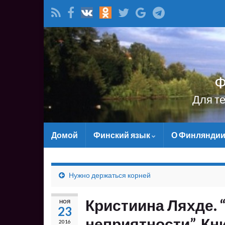
Ф
Для т
Домой
Финский язык
О Финлянди
Нужно держаться корней
Кристиина Ляхде. 
НОЯ
23
неприятности”. Кни
2016