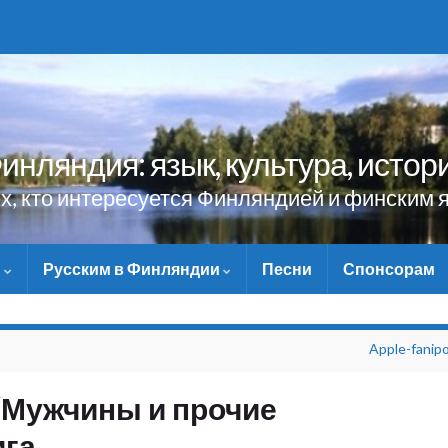
инляндия: язык, культура, истор
ех, кто интересуется Финляндией и финским 
и
Русским в Финляндии
Песни
Спонсорам
НЕ ЗАБУДЬТЕ ПОМОЧЬ САЙТУ М
Apple-fanipo
“Мужчины и прочие
га.