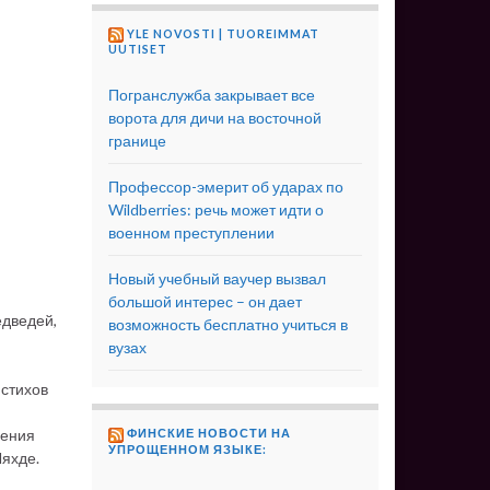
YLE NOVOSTI | TUOREIMMAT
UUTISET
Погранслужба закрывает все
ворота для дичи на восточной
границе
Профессор-эмерит об ударах по
Wildberries: речь может идти о
военном преступлении
Новый учебный ваучер вызвал
большой интерес – он дает
едведей,
возможность бесплатно учиться в
вузах
 стихов
рения
ФИНСКИЕ НОВОСТИ НА
УПРОЩЕННОМ ЯЗЫКЕ:
Ляхде.