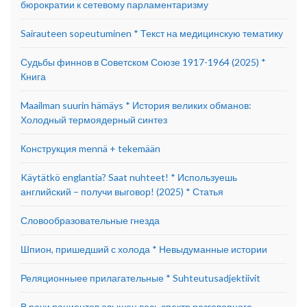
бюрократии к сетевому парламентаризму
Sairauteen sopeutuminen * Текст на медицинскую тематику
Судьбы финнов в Советском Союзе 1917-1964 (2025) *
Книга
Maailman suurin hämäys * История великих обманов:
Холодный термоядерный синтез
Конструкция mennä + tekemään
Käytätkö englantia? Saat nuhteet! * Используешь
английский – получи выговор! (2025) * Статья
Словообразовательные гнезда
Шпион, пришедший с холода * Невыдуманные истории
Реляционныее прилагательные * Suhteutusadjektiivit
В речи пациентов слышен весь спектр разговорного