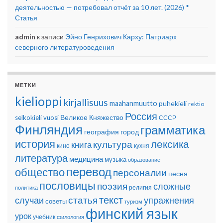
деятельностью — потребовал отчёт за 10 лет. (2026) *
Статья
admin
к записи
Эйно Генрихович Карху: Патриарх
северного литературоведения
МЕТКИ
kielioppi
kirjallisuus
maahanmuutto
puhekieli
rektio
Россия
Великое Княжество
selkokieli
vuosi
СССР
Финляндия
грамматика
география
город
история
лексика
культура
книга
кино
кухня
литература
медицина
музыка
образование
перевод
общество
персоналии
песня
пословицы
поэзия
сложные
религия
политика
текст
статья
случаи
упражнения
советы
туризм
финский язык
урок
учебник
филология