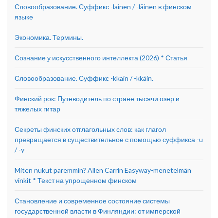
Словообразование. Суффикс -lainen / -läinen в финском
языке
Экономика. Термины.
Сознание у искусственного интеллекта (2026) * Статья
Словообразование. Суффикс -kkain / -kkäin.
Финский рок: Путеводитель по стране тысячи озер и
тяжелых гитар
Секреты финских отглагольных слов: как глагол
превращается в существительное с помощью суффикса -u
/ -y
Miten nukut paremmin? Allen Carrin Easyway-menetelmän
vinkit * Текст на упрощенном финском
Становление и современное состояние системы
государственной власти в Финляндии: от имперской