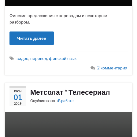
Финские предложения с переводом и некоторым
разбором.
Читать далее
видео
,
перевод
,
финский язык
2 комментария
Метсолат * Телесериал
ИЮН
01
Опубликовано в
В работе
2019