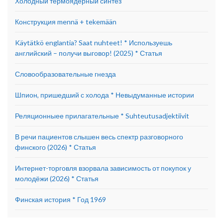
Холодный термоядерный синтез
Конструкция mennä + tekemään
Käytätkö englantia? Saat nuhteet! * Используешь
английский – получи выговор! (2025) * Статья
Словообразовательные гнезда
Шпион, пришедший с холода * Невыдуманные истории
Реляционныее прилагательные * Suhteutusadjektiivit
В речи пациентов слышен весь спектр разговорного
финского (2026) * Статья
Интернет-торговля взорвала зависимость от покупок у
молодёжи (2026) * Статья
Финская история * Год 1969