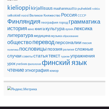
kielioppi
kirjallisuus
maahanmuutto
puhekieli
rektio
Россия
Великое Княжество
selkokieli
vuosi
СССР
Финляндия
грамматика
география
город
история
лексика
культура
книга
кино
кухня
литература
медицина
музыка
образование
перевод
общество
персоналии
песня
пословицы
поэзия
сложные
религия
политика
текст
статья
случаи
упражнения
советы
туризм
финский язык
урок
учебник
филология
чтение
этнография
юмор