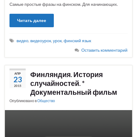
Самые простые фразы на финском. Для начинающих.
Читать далее
видео
,
видеоурок
,
урок
,
финский язык
Оставить комментарий
Финляндия. История
АПР
23
случайностей. *
2015
Документальный фильм
Опубликовано в
Общество