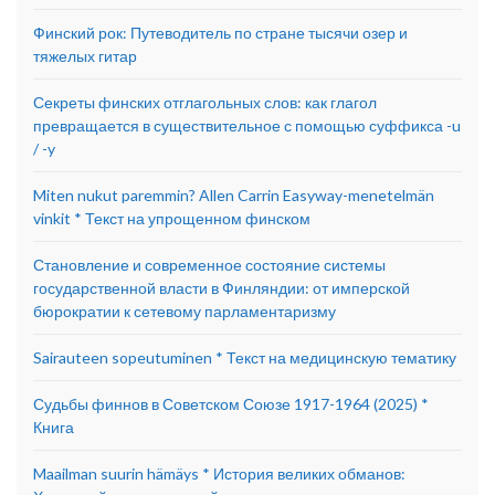
Финский рок: Путеводитель по стране тысячи озер и
тяжелых гитар
Секреты финских отглагольных слов: как глагол
превращается в существительное с помощью суффикса -u
/ -y
Miten nukut paremmin? Allen Carrin Easyway-menetelmän
vinkit * Текст на упрощенном финском
Становление и современное состояние системы
государственной власти в Финляндии: от имперской
бюрократии к сетевому парламентаризму
Sairauteen sopeutuminen * Текст на медицинскую тематику
Судьбы финнов в Советском Союзе 1917-1964 (2025) *
Книга
Maailman suurin hämäys * История великих обманов: