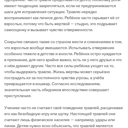
имеют тенденцию закрепляться, если не предпринимаются
шаги для исправления ситуации. Травлю нередко
воспринимают как личное дело. Ребёнок часто скрывает её от
взрослых, потому что быть жертвой — стыдно, это подрывает
самооценку и вызывает чувство отверженности.
Сокрытие связано также со страхом мести и сомнениями в том,
что взрослые вообще вмешаются. Испытывать отвержение
особенно тяжело в детстве и юности. Ребёнок остро нуждается
в признании, для него крайне важно, есть ли у него друзья и что
о нём думают другие. Часто все силы ребёнка уходят на то,
чтобы выдержать травлю. Жизнь жертвы может серьёзно
пострадать из-за постоянного чувства угрозы, а учёба
превращается в кошмар. Согласно исследованиям,
значительная часть обидчиков впоследствии совершает
преступления.
Ученики часто не считают своё поведение травлей, расценивая
его как безобидную игру или шутку. Настоящей травлей они
считают лишь физическое насилие — например, удары или
пинки. Детям нужно ясно объяснить, что травлей является