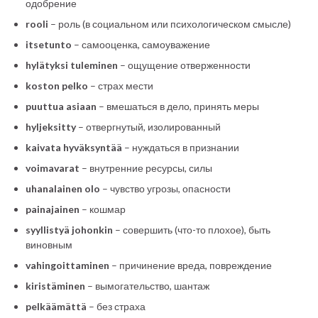
одобрение
rooli
– роль (в социальном или психологическом смысле)
itsetunto
– самооценка, самоуважение
hylätyksi tuleminen
– ощущение отверженности
koston pelko
– страх мести
puuttua asiaan
– вмешаться в дело, принять меры
hyljeksitty
– отвергнутый, изолированный
kaivata hyväksyntää
– нуждаться в признании
voimavarat
– внутренние ресурсы, силы
uhanalainen olo
– чувство угрозы, опасности
painajainen
– кошмар
syyllistyä johonkin
– совершить (что-то плохое), быть
виновным
vahingoittaminen
– причинение вреда, повреждение
kiristäminen
– вымогательство, шантаж
pelkäämättä
– без страха