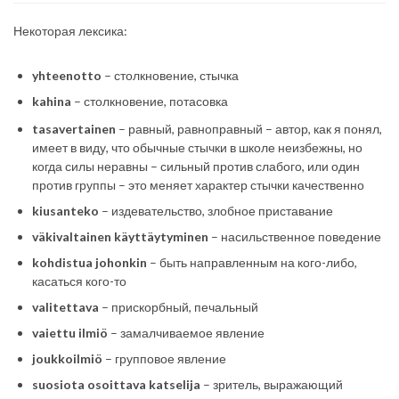
Некоторая лексика:
yhteenotto
– столкновение, стычка
kahina
– столкновение, потасовка
tasavertainen
– равный, равноправный – автор, как я понял,
имеет в виду, что обычные стычки в школе неизбежны, но
когда силы неравны – сильный против слабого, или один
против группы – это меняет характер стычки качественно
kiusanteko
– издевательство, злобное приставание
väkivaltainen käyttäytyminen
– насильственное поведение
kohdistua johonkin
– быть направленным на кого-либо,
касаться кого-то
valitettava
– прискорбный, печальный
vaiettu ilmiö
– замалчиваемое явление
joukkoilmiö
– групповое явление
suosiota osoittava katselija
– зритель, выражающий