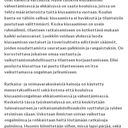
vähentämisessä ja ehkäisyssä on saatu kouluissa, joissa on
tehty määrätietoista työtä kiusaamista vastaan. Koulun
kanta on tällöin selkeä: kiusaamista ei hyväksytä ja tilanteisiin
puututaan välittömästi. Koska kiusaaminen on usein
ryhmäilmiö, tilanteen ratkaisemiseen on kytkettävä mukaan
kaikki asianosaiset. Luokkiin voidaan yhdessä luoda
kiusaamisen vastaiset ja toverisuhteita edistävät säännöt,
joiden noudattamista seurataan palkkioin ja rangaistuksin. On
korostettava jokaisen omaa vastuuta ja
vaikuttamismahdollisuutta tilanteen korjaantumiseen. Ellei
puolusta kiusattua tai puutu tilanteeseen on itse
vaikuttamassa ongelman jatkumiseen.
Ratkaisu- ja voimavarakeskeisiä keinoja on käytetty
menestyksellisesti sekä kotona että kouluissa
kiusaamisongelman ehkäisemisessä ja vähentämisessä.
Keskeistä tässä työskentelyssä on, että keskitytään
tulevaisuuteen ja ratkaisumahdollisuuksiin syyttelyn ja syiden
etsimisen sijaan. Uskotaan ihmisten voivan vaikuttaa
ongelmiinsa ja rohkaistaan heitä löytämään ratkaisuja
pulmiinsa. Huomio kiinnitetään siihen, missä lapsi pärjää, sekä