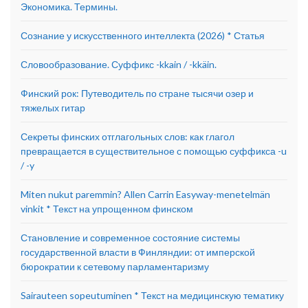
Экономика. Термины.
Сознание у искусственного интеллекта (2026) * Статья
Словообразование. Суффикс -kkain / -kkäin.
Финский рок: Путеводитель по стране тысячи озер и
тяжелых гитар
Секреты финских отглагольных слов: как глагол
превращается в существительное с помощью суффикса -u
/ -y
Miten nukut paremmin? Allen Carrin Easyway-menetelmän
vinkit * Текст на упрощенном финском
Становление и современное состояние системы
государственной власти в Финляндии: от имперской
бюрократии к сетевому парламентаризму
Sairauteen sopeutuminen * Текст на медицинскую тематику