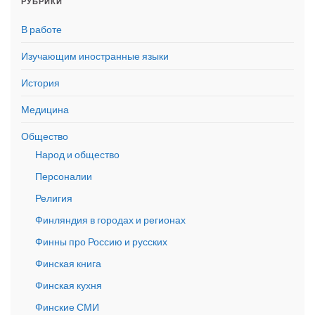
РУБРИКИ
В работе
Изучающим иностранные языки
История
Медицина
Общество
Народ и общество
Персоналии
Религия
Финляндия в городах и регионах
Финны про Россию и русских
Финская книга
Финская кухня
Финские СМИ