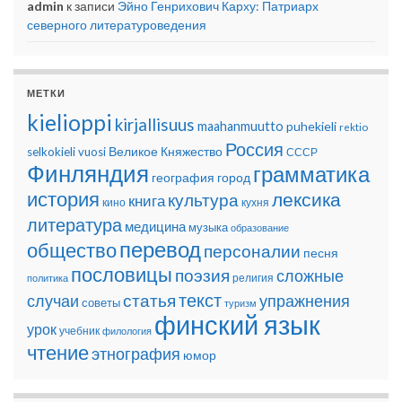
admin
к записи
Эйно Генрихович Карху: Патриарх
северного литературоведения
МЕТКИ
kielioppi
kirjallisuus
maahanmuutto
puhekieli
rektio
Россия
Великое Княжество
selkokieli
vuosi
СССР
Финляндия
грамматика
география
город
история
лексика
культура
книга
кино
кухня
литература
медицина
музыка
образование
перевод
общество
персоналии
песня
пословицы
поэзия
сложные
религия
политика
текст
статья
случаи
упражнения
советы
туризм
финский язык
урок
учебник
филология
чтение
этнография
юмор