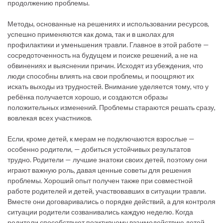
продолжению проблемы.
Методы, основанные на решениях и использовании ресурсов,
успешно применяются как дома, так и в школах для
профилактики и уменьшения травли. Главное в этой работе —
сосредоточенность на будущем и поиске решений, а не на
обвинениях и выяснении причин. Исходят из убеждения, что
люди способны влиять на свои проблемы, и поощряют их
искать выходы из трудностей. Внимание уделяется тому, что у
ребёнка получается хорошо, и создаются образы
положительных изменений. Проблемы стараются решать сразу,
вовлекая всех участников.
Если, кроме детей, к мерам не подключаются взрослые —
особенно родители, — добиться устойчивых результатов
трудно. Родители — лучшие знатоки своих детей, поэтому они
играют важную роль, давая ценные советы для решения
проблемы. Хороший опыт получен также при совместной
работе родителей и детей, участвовавших в ситуации травли.
Вместе они договаривались о порядке действий, а для контроля
ситуации родители созванивались каждую неделю. Когда
родители способствуют позитивному взаимодействию детей,