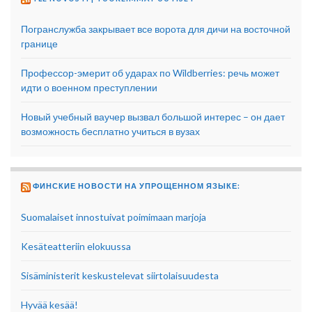
Погранслужба закрывает все ворота для дичи на восточной
границе
Профессор-эмерит об ударах по Wildberries: речь может
идти о военном преступлении
Новый учебный ваучер вызвал большой интерес – он дает
возможность бесплатно учиться в вузах
ФИНСКИЕ НОВОСТИ НА УПРОЩЕННОМ ЯЗЫКЕ:
Suomalaiset innostuivat poimimaan marjoja
Kesäteatteriin elokuussa
Sisäministerit keskustelevat siirtolaisuudesta
Hyvää kesää!