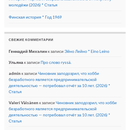
молодёжи (2026) * Статья
Финская история * Год 1969
СВЕЖИЕ КОММЕНТАРИИ
Геннадий Михэлин
к записи
Эйно Лейно * Eino Leino
Ульяна
к записи
Про слово ryssä.
admin
к записи
Чиновник заподозрил, что хобби
безработного является предпринимательской
деятельностью — потребовал отчёт за 10 лет. (2026) *
Статья
Valeri Väisänen
к записи
Чиновник заподозрил, что хобби
безработного является предпринимательской
деятельностью — потребовал отчёт за 10 лет. (2026) *
Статья