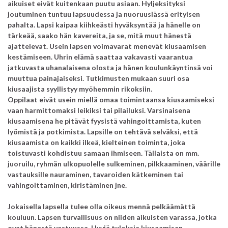
aikuiset eivät kuitenkaan puutu asiaan. Hyljeksityksi
joutuminen tuntuu lapsuudessa ja nuoruusiässä erityisen
pahalta. Lapsi kaipaa kiihkeästi hyväksyntää ja hänelle on
tärkeää, saako hän kavereita, ja se, mitä muut hänestä
ajattelevat. Usein lapsen voimavarat menevät kiusaamisen
kestämiseen. Uhrin elämä saattaa vakavasti vaarantua
jatkuvasta uhanalaisena olosta ja hänen koulunkäyntinsä voi
muuttua painajaiseksi. Tutkimusten mukaan suuri osa
kiusaajista syyllistyy myöhemmin rikoksiin.
Oppilaat eivät usein miellä omaa toimintaansa kiusaamiseksi
vaan harmittomaksi leikiksi tai pilailuksi. Varsinaisena
kiusaamisena he pitävät fyysistä vahingoittamista, kuten
lyömistä ja potkimis
ta. Lapsille on tehtävä selväksi, että
kiusaamista on kaikki ilkeä, kielteinen toiminta, joka
toistuvasti kohdistuu samaan ihmiseen. Tällaista on mm.
juoruilu, ryhmän ulkopuolelle sulkeminen, pilkkaaminen, väärille
vastauksille nauraminen, tavaroiden kätkeminen tai
vahingoittaminen, kiristäminen jne.
Jokaisella lapsella tulee olla oikeus mennä pelkäämättä
kouluun. Lapsen turvallisuus on niiden aikuisten varassa, jotka
ovat hänestä vastuussa. Hyviä tuloksia kiusaamisen