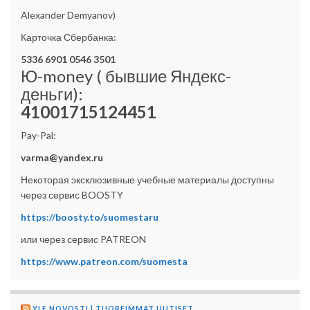
Alexander Demyanov)
Карточка Сбербанка:
5336 6901 0546 3501
Ю-money ( бывшие Яндекс-
деньги):
41001715124451
Pay-Pal:
varma@yandex.ru
Некоторая эксклюзивные учебные материалы доступны
через сервис BOOSTY
https://boosty.to/suomestaru
или через сервис PATREON
https://www.patreon.com/suomesta
YLE NOVOSTI | TUOREIMMAT UUTISET