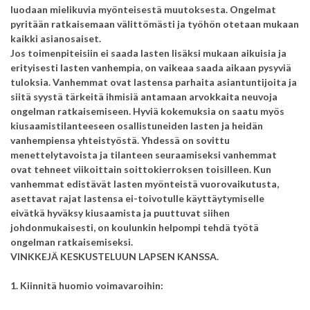
luodaan mielikuvia myönteisestä muutoksesta. Ongelmat
pyritään ratkaisemaan välittömästi ja työhön otetaan mukaan
kaikki asianosaiset.
Jos toimenpiteisiin ei saada lasten lisäksi mukaan aikuisia ja
erityisesti lasten vanhempia, on vaikeaa saada aikaan pysyviä
tuloksia. Vanhemmat ovat lastensa parhaita asiantuntijoita ja
siitä syystä tärkeitä ihmisiä antamaan arvokkaita neuvoja
ongelman ratkaisemiseen. Hyviä kokemuksia on saatu myös
kiusaamistilanteeseen osallistuneiden lasten ja heidän
vanhempiensa yhteistyöstä. Yhdessä on sovittu
menettelytavoista ja tilanteen seuraamiseksi vanhemmat
ovat tehneet viikoittain soittokierroksen toisilleen. Kun
vanhemmat edistävät lasten myönteistä vuorovaikutusta,
asettavat rajat lastensa ei-toivotulle käyttäytymiselle
eivätkä hyväksy kiusaamista ja puuttuvat siihen
johdonmukaisesti, on koulunkin helpompi tehdä työtä
ongelman ratkaisemiseksi.
VINKKEJÄ KESKUSTELUUN LAPSEN KANSSA.
1. Kiinnitä huomio voimavaroihin: