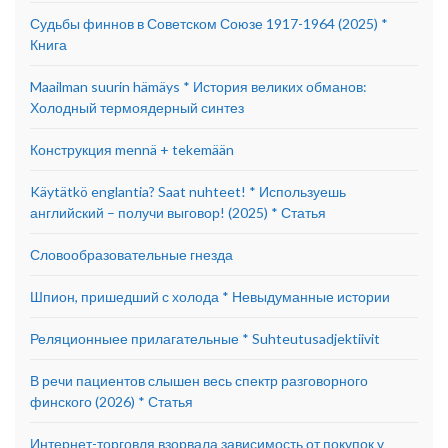
Судьбы финнов в Советском Союзе 1917-1964 (2025) *
Книга
Maailman suurin hämäys * История великих обманов:
Холодный термоядерный синтез
Конструкция mennä + tekemään
Käytätkö englantia? Saat nuhteet! * Используешь
английский – получи выговор! (2025) * Статья
Словообразовательные гнезда
Шпион, пришедший с холода * Невыдуманные истории
Реляционныее прилагательные * Suhteutusadjektiivit
В речи пациентов слышен весь спектр разговорного
финского (2026) * Статья
Интернет-торговля взорвала зависимость от покупок у