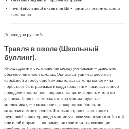
myönteisen muutoksen merkki
– признак положительного
изменения
Перевод на русский:
Травля в школе (Школьный
буллинг).
Иногда драки и столкновения между учениками — довольно
обычное явление в школах. Однако ситуация становится
серьёзной и требующей вмешательства, когда конфликты
перестают быть равными и когда травля или насильственное
поведение постоянно направлены против одного и того же
ученика. Травля в школах, как и во многих трудовых
коллективах, — к сожалению, распространённое, но
замалчиваемое явление. Школьная травля часто носит
групповой характер, когда многие ученики участвуют в ней в той
или иной форме — например, как зрители, выражающие
одобрение. Часто травля продолжается долго, поскольку роли