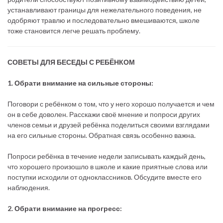
устанавливают границы для нежелательного поведения, не
одобряют травлю и последовательно вмешиваются, школе
тоже становится легче решать проблему.
СОВЕТЫ ДЛЯ БЕСЕДЫ С РЕБЁНКОМ
1. Обрати внимание на сильные стороны:
Поговори с ребёнком о том, что у него хорошо получается и чем
он в себе доволен. Расскажи своё мнение и попроси других
членов семьи и друзей ребёнка поделиться своими взглядами
на его сильные стороны. Обратная связь особенно важна.
Попроси ребёнка в течение недели записывать каждый день,
что хорошего произошло в школе и какие приятные слова или
поступки исходили от одноклассников. Обсудите вместе его
наблюдения.
2. Обрати внимание на прогресс: