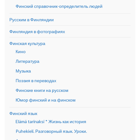
Финский справочник-определитель людей
Русским в Финляндии
Финляндия в фотографиях
Финская культура
Кино
Литература
Музыка
Поэзия в переводах
Финские книги на русском
Юмор финский и на финском
Финский язык
Elämä tarinaksi * Жизнь как история
Puhekieli. Разговорный язык. Уроки.