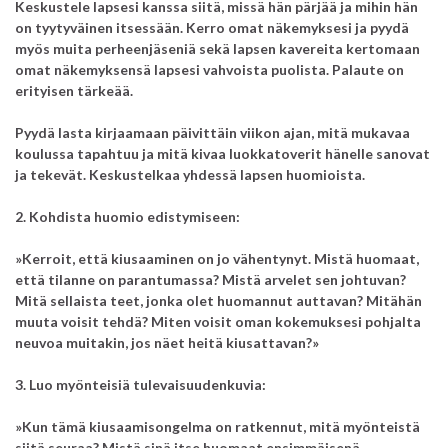
Keskustele lapsesi kanssa siitä, missä hän pärjää ja mihin hän
on tyytyväinen itsessään. Kerro omat näkemyksesi ja pyydä
myös muita perheenjäseniä sekä lapsen kavereita kertomaan
omat näkemyksensä lapsesi vahvoista puolista. Palaute on
erityisen tärkeää.
Pyydä lasta kirjaamaan päivittäin viikon ajan, mitä mukavaa
koulussa tapahtuu ja mitä kivaa luokkatoverit hänelle sanovat
ja tekevät. Keskustelkaa yhdessä lapsen huomioista.
2. Kohdista huomio edistymiseen:
»Kerroit, että kiusaaminen on jo vähentynyt. Mistä huomaat,
että tilanne on parantumassa? Mistä arvelet sen johtuvan?
Mitä sellaista teet, jonka olet huomannut auttavan? Mitähän
muuta voisit tehdä? Miten voisit oman kokemuksesi pohjalta
neuvoa muitakin, jos näet heitä kiusattavan?»
3. Luo myönteisiä tulevaisuudenkuvia:
»Kun tämä kiusaamisongelma on ratkennut, mitä myönteistä
siitä seuraa? Mistä sinä itse huomaat ensimmäisenä