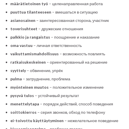
määrätietoinen työ
– целенаправленная работа
puuttua tilanteeseen
– вмешаться в ситуацию
asianosainen
– заинтересованная сторона, участник
toverisuhteet
– дружеские отношения
palkkio ja rangaistus
– поощрение и наказание
oma vastuu
– личная ответственность
vaikuttamismahdollisuus
– возможность повлиять
ratkaisukeskeinen
– ориентированный на решение
syyttely
– обвинение, упрёк
pulma
– затруднение, проблема
myönteinen muutos
– положительное изменение
pysyvä tulos
– устойчивый результат
menettelytapa
– порядок действий, способ поведения
soittokierros
– серия звонков, обход по телефону
ei-toivottu käyttäytyminen
– нежелательное поведение
kiusaamisongelma
– проблема травли