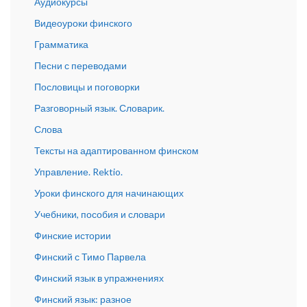
Аудиокурсы
Видеоуроки финского
Грамматика
Песни с переводами
Пословицы и поговорки
Разговорный язык. Словарик.
Слова
Тексты на адаптированном финском
Управление. Rektio.
Уроки финского для начинающих
Учебники, пособия и словари
Финские истории
Финский с Тимо Парвела
Финский язык в упражнениях
Финский язык: разное