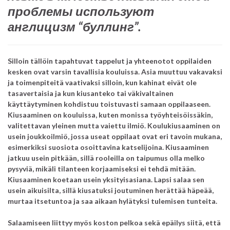
проблемы используют
англицизм “буллинг”.
Silloin tällöin tapahtuvat tappelut ja yhteenotot oppilaiden
kesken ovat varsin tavallisia kouluissa. Asia muuttuu vakavaksi
ja toimenpiteitä vaativaksi silloin, kun kahinat eivät ole
tasavertaisia ja kun kiusanteko tai väkivaltainen
käyttäytyminen kohdistuu toistuvasti samaan oppilaaseen.
Kiusaaminen on kouluissa, kuten monissa työyhteisöissäkin,
valitettavan yleinen mutta vaiettu ilmiö. Koulukiusaaminen on
usein joukkoilmiö, jossa useat oppilaat ovat eri tavoin mukana,
esimerkiksi suosiota osoittavina katselijoina. Kiusaaminen
jatkuu usein pitkään, sillä rooleilla on taipumus olla melko
pysyviä, mikäli tilanteen korjaamiseksi ei tehdä mitään.
Kiusaaminen koetaan usein yksityisasiana. Lapsi salaa sen
usein aikuisilta, sillä kiusatuksi joutuminen herättää häpeää,
murtaa itsetuntoa ja saa
aikaan hylätyksi tulemisen tunteita.
Salaamiseen liittyy myös koston pelkoa sekä epäilys siitä, että