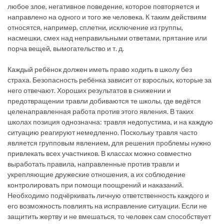
любое злое, негативное поведение, которое повторяется и
направлено на одного и того же человека. К таким действиям
относятся, например, сплетни, исключение из группы,
насмешки, смех над неправильными ответами, прятание или
порча вещей, вымогательство и т. д.
Каждый ребёнок должен иметь право ходить в школу без
страха. Безопасность ребёнка зависит от взрослых, которые за
него отвечают. Хороших результатов в снижении и
предотвращении травли добиваются те школы, где ведётся
целенаправленная работа против этого явления. В таких
школах позиция однозначна: травля недопустима, и на каждую
ситуацию реагируют немедленно. Поскольку травля часто
является групповым явлением, для решения проблемы нужно
привлекать всех участников. В классах можно совместно
выработать правила, направленные против травли и
укрепляющие дружеские отношения, а их соблюдение
контролировать при помощи поощрений и наказаний.
Необходимо подчёркивать личную ответственность каждого и
его возможность повлиять на исправление ситуации. Если не
защитить жертву и не вмешаться, то человек сам способствует