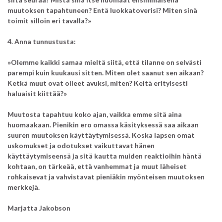
muutoksen tapahtuneen? Entä luokkatoverisi? Miten sinä
toimit silloin eri tavalla?»
4. Anna tunnustusta:
»Olemme kaikki samaa mieltä siitä, että tilanne on selvästi
parempi kuin kuukausi sitten. Miten olet saanut sen aikaan?
K
etkä muut ovat olleet avuksi, miten? Keitä erityisesti
haluaisit kiittää?»
Muutosta tapahtuu koko ajan, vaikka emme sitä aina
huomaakaan. Pienikin ero omassa käsityksessä saa aikaan
suuren muutoksen käyttäytymisessä. Koska lapsen omat
uskomukset ja odotukset vaikuttavat hänen
käyttäytymiseensä ja sitä kautta muiden reaktioihin häntä
kohtaan, on tärkeää, että vanhemmat ja muut läheiset
rohkaisevat ja vahvistavat pieniäkin myönteisen muutoksen
merkkejä.
Marjatta Jakobson