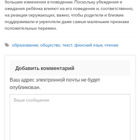
большие изменения в поведении. Поскольку убеждения и
ожидания ребёнка влияют на его поведение и, соответственно,
на реакции окружающих, важно, чтобы родители и близкие
поддерживали и укрепляли даже самые маленькие признаки
положительных перемен.
образование
,
общество
,
текст
,
финский язык
,
чтение
Добавить комментарий
Ваш адрес электронной почты не будет
опубликован.