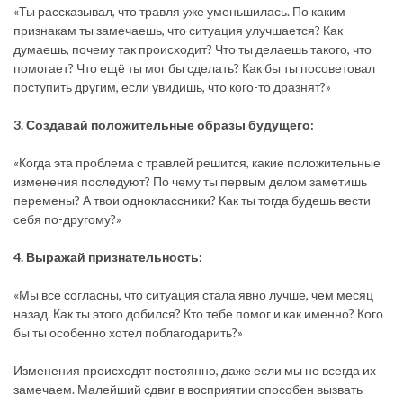
«Ты рассказывал, что травля уже уменьшилась. По каким
признакам ты замечаешь, что ситуация улучшается? Как
думаешь, почему так происходит? Что ты делаешь такого, что
помогает? Что ещё ты мог бы сделать? Как бы ты посоветовал
поступить другим, если увидишь, что кого-то дразнят?»
3. Создавай положительные образы будущего:
«Когда эта проблема с травлей решится, какие положительные
изменения последуют? По чему ты первым делом заметишь
перемены? А твои одноклассники? Как ты тогда будешь вести
себя по-другому?»
4. Выражай признательность:
«Мы все согласны, что ситуация стала явно лучше, чем месяц
назад. Как ты этого добился? Кто тебе помог и как именно? Кого
бы ты особенно хотел поблагодарить?»
Изменения происходят постоянно, даже если мы не всегда их
замечаем. Малейший сдвиг в восприятии способен вызвать