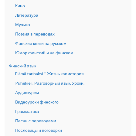
Кино
Литература
Музыка
Поэзия в переводах
Финские книги на русском
Юмор финский и на финском
Финский язык
Elämä tarinaksi * Жизнь как история
Puhekieli. Разговорный язык. Уроки.
Аудиокурсы
Видеоуроки финского
Грамматика
Песни с переводами
Пословицы и поговорки