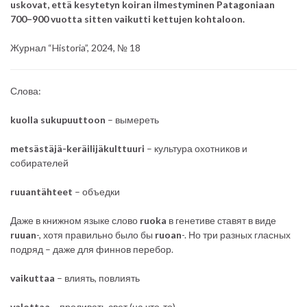
uskovat, että kesytetyn koiran ilmestyminen Patagoniaan
700–900 vuotta sitten vaikutti kettujen kohtaloon.
Журнал “Historia”, 2024, № 18
Слова:
kuolla sukupuuttoon
– вымереть
metsästäjä-keräilijäkulttuuri
– культура охотников и
собирателей
ruuantähteet
– объедки
Даже в книжном языке слово
ruoka
в генетиве ставят в виде
ruuan
-, хотя правильно было бы
ruoan
-. Но три разных гласных
подряд – даже для финнов перебор.
vaikuttaa
– влиять, повлиять
valottaa
– проливать свет (на что-то)