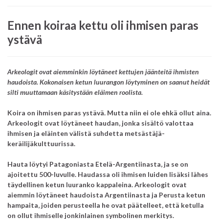
Ennen koiraa kettu oli ihmisen paras
ystävä
Arkeologit ovat aiemminkin löytäneet kettujen jäänteitä ihmisten
haudoista. Kokonaisen ketun luurangon löytyminen on saanut heidät
silti muuttamaan käsitystään eläimen roolista.
Koira on ihmisen paras ystävä. Mutta niin ei ole ehkä ollut aina.
Arkeologit ovat löytäneet haudan, jonka sisältö valottaa
ihmisen ja eläinten välistä suhdetta metsästäjä-
keräilijäkulttuurissa.
Hauta löytyi Patagoniasta Etelä-Argentiinasta, ja se on
ajoitettu 500-luvulle. Haudassa oli ihmisen luiden lisäksi lähes
täydellinen ketun luuranko kappaleina. Arkeologit ovat
aiemmin löytäneet haudoista Argentiinasta ja Perusta ketun
hampaita, joiden perusteella he ovat päätelleet, että ketulla
on ollut ihmiselle jonkinlainen symbolinen merkitys.