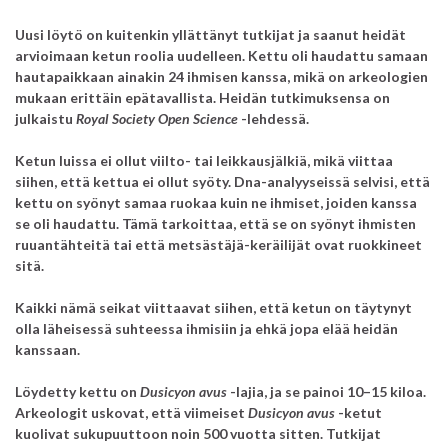
Uusi löytö on kuitenkin yllättänyt tutkijat ja saanut heidät
arvioimaan ketun roolia uudelleen. Kettu oli haudattu samaan
hautapaikkaan ainakin 24 ihmisen kanssa, mikä on arkeologien
mukaan erittäin epätavallista. Heidän tutkimuksensa on
julkaistu
Royal Society Open Science
-lehdessä.
Ketun luissa ei ollut viilto- tai leikkausjälkiä, mikä viittaa
siihen, että kettua ei ollut syöty. Dna-analyyseissä selvisi, että
kettu on syönyt samaa ruokaa kuin ne ihmiset, joiden kanssa
se oli haudattu. Tämä tarkoittaa, että se on syönyt ihmisten
ruuantähteitä tai että metsästäjä-keräilijät ovat ruokkineet
sitä.
Kaikki nämä seikat viittaavat siihen, että ketun on täytynyt
olla läheisessä suhteessa ihmisiin ja ehkä jopa elää heidän
kanssaan.
Löydetty kettu on
Dusicyon avus
-lajia, ja se painoi 10–15 kiloa.
Arkeologit uskovat, että viimeiset
Dusicyon avus
-ketut
kuolivat sukupuuttoon noin 500 vuotta sitten. Tutkijat