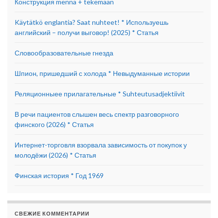
Конструкция mennä + tekemään
Käytätkö englantia? Saat nuhteet! * Используешь
английский – получи выговор! (2025) * Статья
Словообразовательные гнезда
Шпион, пришедший с холода * Невыдуманные истории
Реляционныее прилагательные * Suhteutusadjektiivit
В речи пациентов слышен весь спектр разговорного
финского (2026) * Статья
Интернет-торговля взорвала зависимость от покупок у
молодёжи (2026) * Статья
Финская история * Год 1969
СВЕЖИЕ КОММЕНТАРИИ