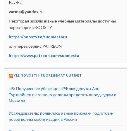
Pay-Pal:
varma@yandex.ru
Некоторая эксклюзивные учебные материалы доступны
через сервис BOOSTY
https://boosty.to/suomestaru
или через сервис PATREON
https://www.patreon.com/suomesta
YLE NOVOSTI | TUOREIMMAT UUTISET
HS: Получившие убежище в РФ экс-депутат Ано
Туртиайнен и его жена должны предстать перед судом в
Миккели
Исследователь: появились явные признаки подготовки
новой волны мобилизации в России