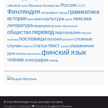
Россия
Великое Княжество
selkokieli
vuosi
СССР
Финляндия
грамматика
география
город
история
лексика
культура
книга
кино
кухня
литература
медицина
музыка
образование
перевод
общество
персоналии
песня
пословицы
поэзия
сложные
религия
политика
текст
статья
случаи
упражнения
советы
туризм
финский язык
урок
учебник
филология
чтение
этнография
юмор
© 2026 Финляндия: язык, культура, история.
Создано с помощью
автором
Graphene Themes
.