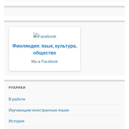
Финляндия: язык, культура,
общество
Мы в
Facebook
РУБРИКИ
В работе
Изучающим иностранные языки
История