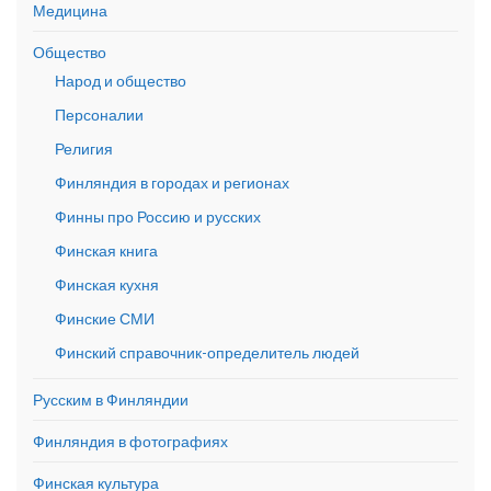
Медицина
Общество
Народ и общество
Персоналии
Религия
Финляндия в городах и регионах
Финны про Россию и русских
Финская книга
Финская кухня
Финские СМИ
Финский справочник-определитель людей
Русским в Финляндии
Финляндия в фотографиях
Финская культура