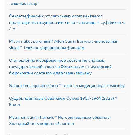
тяжелых гитар
Секреты финских отглагольных слов: как глагол
превращается в существительное с помощью суффикса -u
/ -y
Miten nukut paremmin? Allen Carrin Easyway-menetelmän
vinkit * Текст на упрощенном финском
Становление и современное состояние системы
государственной власти в Финляндии: от имперской
бюрократии к сетевому парламентаризму
Sairauteen sopeutuminen * Текст на медицинскую тематику
Судьбы финнов в Советском Союзе 1917-1964 (2025) *
Книга
Maailman suurin hämäys * История великих обманов:
Холодный термоядерный синтез