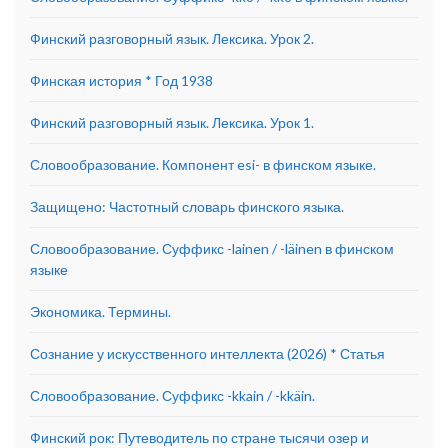
Финский разговорный язык. Лексика. Урок 2.
Финская история * Год 1938
Финский разговорный язык. Лексика. Урок 1.
Словообразование. Компонент esi- в финском языке.
Защищено: Частотный словарь финского языка.
Словообразование. Суффикс -lainen / -läinen в финском
языке
Экономика. Термины.
Сознание у искусственного интеллекта (2026) * Статья
Словообразование. Суффикс -kkain / -kkäin.
Финский рок: Путеводитель по стране тысячи озер и