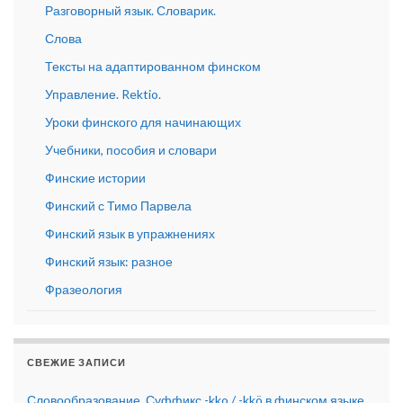
Разговорный язык. Словарик.
Слова
Тексты на адаптированном финском
Управление. Rektio.
Уроки финского для начинающих
Учебники, пособия и словари
Финские истории
Финский с Тимо Парвела
Финский язык в упражнениях
Финский язык: разное
Фразеология
СВЕЖИЕ ЗАПИСИ
Словообразование. Суффикс -kko / -kkö в финском языке.