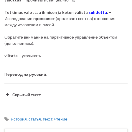
Tutkimus valottaa ihmisen ja ketun välistä
suhdetta
. –
Исследование
проясняет
(проливает свет на) отношения
между человеком и лисой.
Обратите внимание на партитивное управление объектом
(дополнением).
viitata
– указывать
Перевод на русский:
Скрытый текст
история
,
статья
,
текст
,
чтение