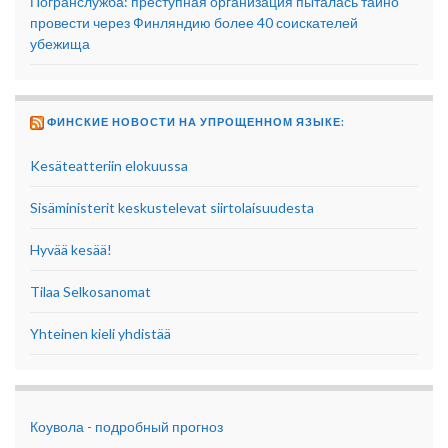
Погранслужба: преступная организация пыталась тайно
провести через Финляндию более 40 соискателей
убежища
ФИНСКИЕ НОВОСТИ НА УПРОЩЕННОМ ЯЗЫКЕ:
Kesäteatteriin elokuussa
Sisäministerit keskustelevat siirtolaisuudesta
Hyvää kesää!
Tilaa Selkosanomat
Yhteinen kieli yhdistää
Коувола - подробный прогноз