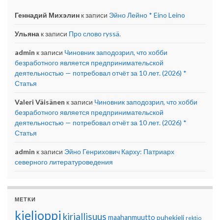
Геннадий Михэлин
к записи
Эйно Лейно * Eino Leino
Ульяна
к записи
Про слово ryssä.
admin
к записи
Чиновник заподозрил, что хобби
безработного является предпринимательской
деятельностью — потребовал отчёт за 10 лет. (2026) *
Статья
Valeri Väisänen
к записи
Чиновник заподозрил, что хобби
безработного является предпринимательской
деятельностью — потребовал отчёт за 10 лет. (2026) *
Статья
admin
к записи
Эйно Генрихович Карху: Патриарх
северного литературоведения
МЕТКИ
kielioppi
kirjallisuus
maahanmuutto
puhekieli
rektio