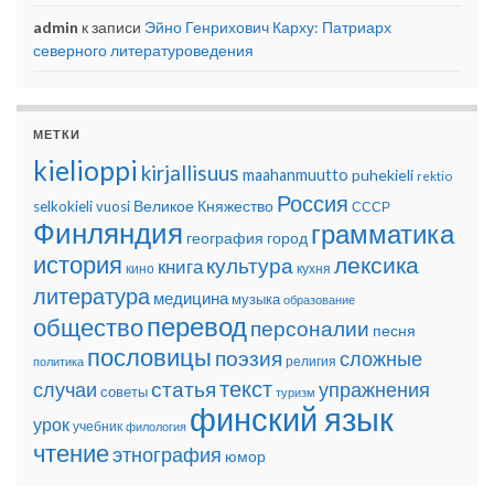
admin
к записи
Эйно Генрихович Карху: Патриарх
северного литературоведения
МЕТКИ
kielioppi
kirjallisuus
maahanmuutto
puhekieli
rektio
Россия
Великое Княжество
selkokieli
vuosi
СССР
Финляндия
грамматика
география
город
история
лексика
культура
книга
кино
кухня
литература
медицина
музыка
образование
перевод
общество
персоналии
песня
пословицы
поэзия
сложные
религия
политика
текст
статья
случаи
упражнения
советы
туризм
финский язык
урок
учебник
филология
чтение
этнография
юмор