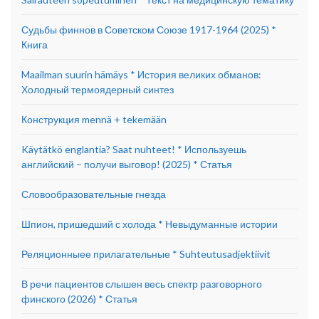
Судьбы финнов в Советском Союзе 1917-1964 (2025) *
Книга
Maailman suurin hämäys * История великих обманов:
Холодный термоядерный синтез
Конструкция mennä + tekemään
Käytätkö englantia? Saat nuhteet! * Используешь
английский – получи выговор! (2025) * Статья
Словообразовательные гнезда
Шпион, пришедший с холода * Невыдуманные истории
Реляционныее прилагательные * Suhteutusadjektiivit
В речи пациентов слышен весь спектр разговорного
финского (2026) * Статья