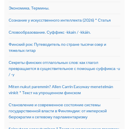
Экономика. Термины.
Сознание у искусственного интеллекта (2026) * Статья
Словообразование. Суффикс -kkain / -kkäin.
Финский рок: Путеводитель по стране тысячи озер и
тяжелых гитар
Секреты финских отглагольных слов: как глагол
превращается в существительное с помощью суффикса -u
/ -y
Miten nukut paremmin? Allen Carrin Easyway-menetelmän
vinkit * Текст на упрощенном финском
Становление и современное состояние системы
государственной власти в Финляндии: от имперской
бюрократии к сетевому парламентаризму
Sairauteen sopeutuminen * Текст на медицинскую тематику