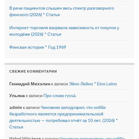
В речи пациентов слышен весь спектр разговорного
финского (2026) * Статья
Интернет-торговля взорвала зависимость от покупок у
молодёжи (2026) * Статья
Финская история * Год 1969
СВЕЖИЕ КОММЕНТАРИИ
Геннадий Михэлин
к записи
Эйно Лейно * Eino Leino
Ульяна
к записи
Про слово ryssä.
admin
к записи
Чиновник заподозрил, что хобби
безработного является предпринимательской
деятельностью — потребовал отчёт за 10 лет. (2026) *
Статья
Valeri Väisänen
к записи
Чиновник заподозрил, что хобби