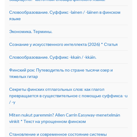
Словообразование. Суффикс -lainen / -läinen в финском
языке
Экономика. Термины.
Сознание у искусственного интеллекта (2026) * Статья
Словообразование. Суффикс -kkain / -kkäin.
Финский рок: Путеводитель по стране тысячи озер и
тяжелых гитар
Секреты финских отглагольных слов: как глагол
превращается в существительное с помощью суффикса -u
/ -y
Miten nukut paremmin? Allen Carrin Easyway-menetelmän
vinkit * Текст на упрощенном финском
Становление и современное состояние системы