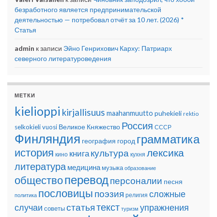
безработного является предпринимательской
деятельностью — потребовал отчёт за 10 лет. (2026) *
Статья
admin
к записи
Эйно Генрихович Карху: Патриарх
северного литературоведения
МЕТКИ
kielioppi
kirjallisuus
maahanmuutto
puhekieli
rektio
Россия
Великое Княжество
selkokieli
vuosi
СССР
Финляндия
грамматика
география
город
история
лексика
культура
книга
кино
кухня
литература
медицина
музыка
образование
перевод
общество
персоналии
песня
пословицы
поэзия
сложные
религия
политика
текст
статья
случаи
упражнения
советы
туризм