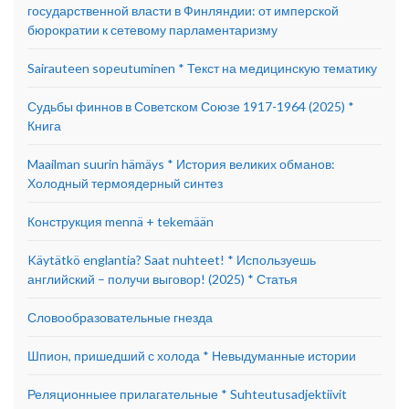
государственной власти в Финляндии: от имперской
бюрократии к сетевому парламентаризму
Sairauteen sopeutuminen * Текст на медицинскую тематику
Судьбы финнов в Советском Союзе 1917-1964 (2025) *
Книга
Maailman suurin hämäys * История великих обманов:
Холодный термоядерный синтез
Конструкция mennä + tekemään
Käytätkö englantia? Saat nuhteet! * Используешь
английский – получи выговор! (2025) * Статья
Словообразовательные гнезда
Шпион, пришедший с холода * Невыдуманные истории
Реляционныее прилагательные * Suhteutusadjektiivit