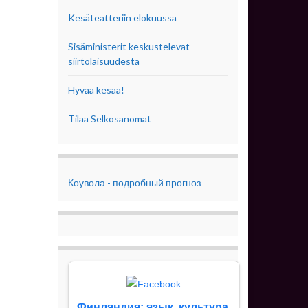
Kesäteatteriin elokuussa
Sisäministerit keskustelevat
siirtolaisuudesta
Hyvää kesää!
Tilaa Selkosanomat
Коувола - подробный прогноз
Финляндия: язык, культура,