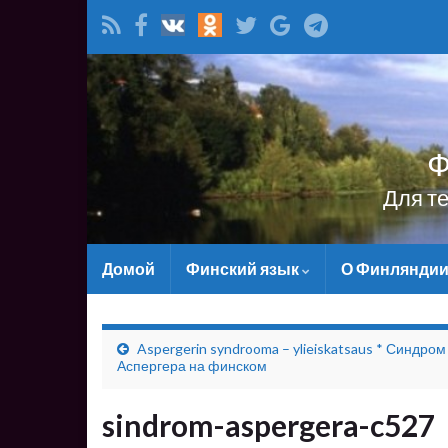
Ф
Для т
Домой
Финский язык
О Финлянди
Aspergerin syndrooma – ylieiskatsaus * Синдром
Аспергера на финском
sindrom-aspergera-c527