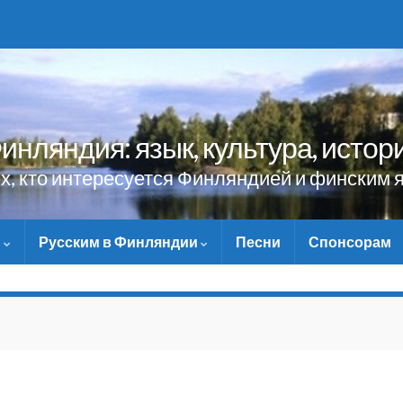
инляндия: язык, культура, истор
ех, кто интересуется Финляндией и финским 
и
Русским в Финляндии
Песни
Спонсорам
НЕ ЗАБУДЬТЕ ПОМОЧЬ