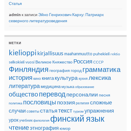
Статья
admin
к записи
Эйно Генрихович Карху: Патриарх
северного литературоведения
МЕТКИ
kielioppi
kirjallisuus
maahanmuutto
puhekieli
rektio
Россия
Великое Княжество
selkokieli
vuosi
СССР
Финляндия
грамматика
география
город
история
лексика
культура
книга
кино
кухня
литература
медицина
музыка
образование
перевод
общество
персоналии
песня
пословицы
поэзия
сложные
религия
политика
текст
статья
случаи
упражнения
советы
туризм
финский язык
урок
учебник
филология
чтение
этнография
юмор