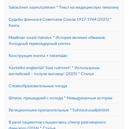
Sairauteen sopeutuminen * Текст на медицинскую тематику
Судьбы финнов в Советском Союзе 1917-1964 (2025) *
Книга
Maailman suurin hämäys * История великих обманов:
Холодный термоядерный синтез
Конструкция mennä + tekemään
Käytätkö englantia? Saat nuhteet! * Используешь
английский – получи выговор! (2025) * Статья
Словообразовательные гнезда
Шпион, пришедший с холода * Невыдуманные истории
Реляционныее прилагательные * Suhteutusadjektiivit
В речи пациентов слышен весь спектр разговорного
финского (2026) * Статья