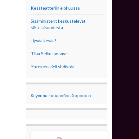
Kesäteatteriin elokuussa
Sisäministerit keskustelevat
siirtolaisuudesta
Hyvää kesää!
Tilaa Selkosanomat
Yhteinen kieli yhdistää
Коувола - подробный прогноз