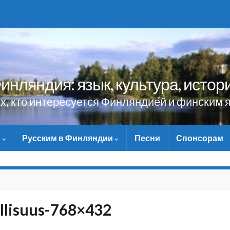
инляндия: язык, культура, истор
ех, кто интересуется Финляндией и финским 
и
Русским в Финляндии
Песни
Спонсорам
НЕ ЗАБУДЬТЕ ПОМОЧЬ 
allisuus-768×432