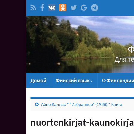
Ф
Для т
Домой
Финский язык
О Финлянди
Айно Каллас * “Избранное” (1988) * Книга
nuortenkirjat-kaunokirj