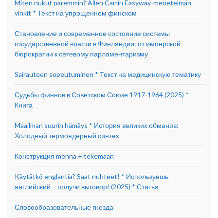
Miten nukut paremmin? Allen Carrin Easyway-menetelmän
vinkit * Текст на упрощенном финском
Становление и современное состояние системы
государственной власти в Финляндии: от имперской
бюрократии к сетевому парламентаризму
Sairauteen sopeutuminen * Текст на медицинскую тематику
Судьбы финнов в Советском Союзе 1917-1964 (2025) *
Книга
Maailman suurin hämäys * История великих обманов:
Холодный термоядерный синтез
Конструкция mennä + tekemään
Käytätkö englantia? Saat nuhteet! * Используешь
английский – получи выговор! (2025) * Статья
Словообразовательные гнезда