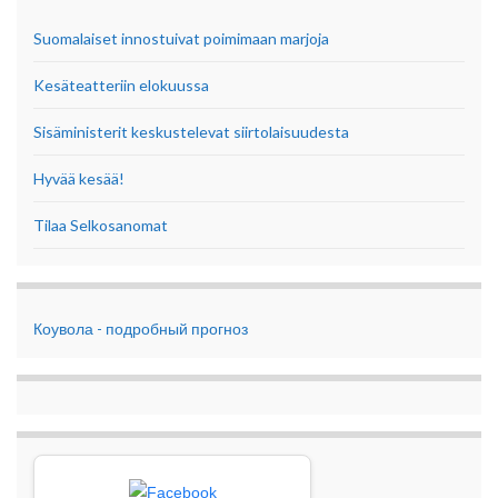
Suomalaiset innostuivat poimimaan marjoja
Kesäteatteriin elokuussa
Sisäministerit keskustelevat siirtolaisuudesta
Hyvää kesää!
Tilaa Selkosanomat
Коувола - подробный прогноз