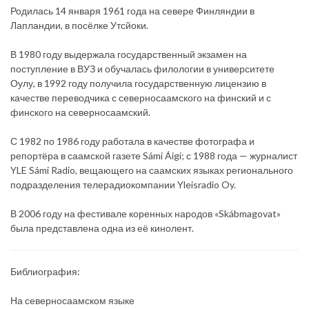
Родилась 14 января 1961 года на севере Финляндии в
Лапландии, в посёлке Утсйоки.
В 1980 году выдержала государственный экзамен на
поступление в ВУЗ и обучалась филологии в университете
Оулу, в 1992 году получила государственную лицензию в
качестве переводчика с северносаамского на финский и с
финского на северносаамский.
С 1982 по 1986 году работала в качестве фотографа и
репортёра в саамской газете Sámi Áigi; с 1988 года — журналист
YLE Sámi Radio, вещающего на саамских языках регионального
подразделения телерадиокомпании Yleisradio Oy.
В 2006 году на фестивале коренных народов «Skábmagovat»
была представлена одна из её кинолент.
Библиография:
На северносаамском языке