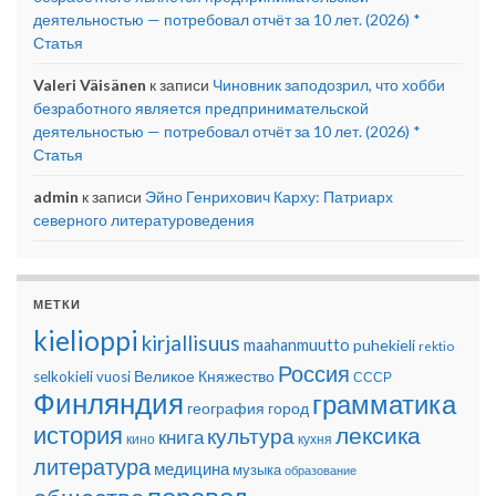
деятельностью — потребовал отчёт за 10 лет. (2026) *
Статья
Valeri Väisänen
к записи
Чиновник заподозрил, что хобби
безработного является предпринимательской
деятельностью — потребовал отчёт за 10 лет. (2026) *
Статья
admin
к записи
Эйно Генрихович Карху: Патриарх
северного литературоведения
МЕТКИ
kielioppi
kirjallisuus
maahanmuutto
puhekieli
rektio
Россия
Великое Княжество
selkokieli
vuosi
СССР
Финляндия
грамматика
география
город
история
лексика
культура
книга
кино
кухня
литература
медицина
музыка
образование