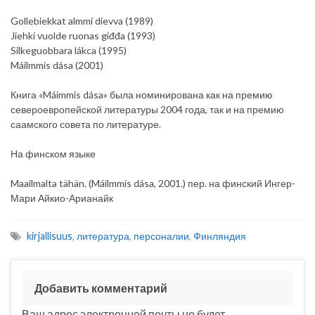
Gollebiekkat almmi dievva (1989)
Jiehki vuolde ruonas giđđa (1993)
Silkeguobbara lákca (1995)
Máilmmis dása (2001)
Книга «Máimmis dása» была номинирована как на премию
североевропейской литературы 2004 года, так и на премию
саамского совета по литературе.
На финском языке
Maailmalta tähän. (Máilmmis dása, 2001.) пер. на финский Ингер-
Мари Айкио-Арианайк
kirjallisuus
,
литература
,
персоналии
,
Финляндия
Добавить комментарий
Ваш адрес электронной почты не будет