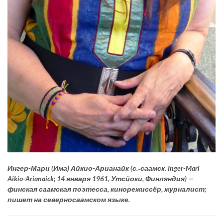
Ингер-Мари (Има) Айкио-Арианайк (с.‑саамск. Inger-Mari
Aikio-Arianaick; 14 января 1961, Утсйоки, Финляндия) —
финская саамская поэтесса, кинорежиссёр, журналист;
пишет на северносаамском языке.