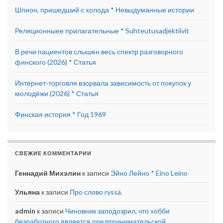
Шпион, пришедший с холода * Невыдуманные истории
Реляционныее прилагательные * Suhteutusadjektiivit
В речи пациентов слышен весь спектр разговорного
финского (2026) * Статья
Интернет-торговля взорвала зависимость от покупок у
молодёжи (2026) * Статья
Финская история * Год 1969
СВЕЖИЕ КОММЕНТАРИИ
Геннадий Михэлин
к записи
Эйно Лейно * Eino Leino
Ульяна
к записи
Про слово ryssä.
admin
к записи
Чиновник заподозрил, что хобби
безработного является предпринимательской