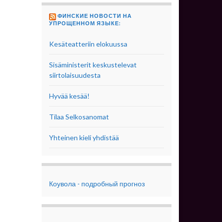
ФИНСКИЕ НОВОСТИ НА
УПРОЩЕННОМ ЯЗЫКЕ:
Kesäteatteriin elokuussa
Sisäministerit keskustelevat
siirtolaisuudesta
Hyvää kesää!
Tilaa Selkosanomat
Yhteinen kieli yhdistää
Коувола - подробный прогноз