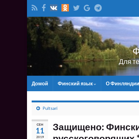
Ф
Для т
Домой
Финский язык
О Финлянди
Pultsari
Защищено: Фински
СЕН
11
русскоговорящих *
2019