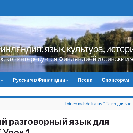
инляндия: язык, культура, истор
ех, кто интересуется Финляндией и финским 
и
Русским в Финляндии
Песни
Спонсорам
НЕ ЗАБУДЬТЕ ПОМОЧЬ 
Toinen mahdollisuus * Текст для чте
й разговорный язык для
 Урок 1