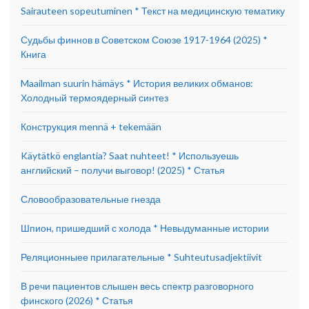
Sairauteen sopeutuminen * Текст на медицинскую тематику
Судьбы финнов в Советском Союзе 1917-1964 (2025) *
Книга
Maailman suurin hämäys * История великих обманов:
Холодный термоядерный синтез
Конструкция mennä + tekemään
Käytätkö englantia? Saat nuhteet! * Используешь
английский – получи выговор! (2025) * Статья
Словообразовательные гнезда
Шпион, пришедший с холода * Невыдуманные истории
Реляционныее прилагательные * Suhteutusadjektiivit
В речи пациентов слышен весь спектр разговорного
финского (2026) * Статья