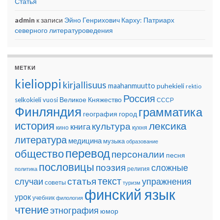
Статья
admin
к записи
Эйно Генрихович Карху: Патриарх
северного литературоведения
МЕТКИ
kielioppi
kirjallisuus
maahanmuutto
puhekieli
rektio
Россия
Великое Княжество
selkokieli
vuosi
СССР
Финляндия
грамматика
география
город
история
лексика
культура
книга
кино
кухня
литература
медицина
музыка
образование
перевод
общество
персоналии
песня
пословицы
поэзия
сложные
религия
политика
текст
статья
случаи
упражнения
советы
туризм
финский язык
урок
учебник
филология
чтение
этнография
юмор