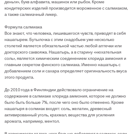
деньги», букв алфавита, машинок или рыбок. Кроме
кондитерских изделий производится мороженное с салмиаком,
а также салмиачный ликер.
Формула салмиака
Все знают, что человека, лишившегося чувств, приводят в себя
нашатырем. Бутылочка с этим снадобьем уже несколько
столетий является обязательной частью любой аптечки или
докторского саквояжа. Нашатырь, а в старину «нюхательная
соль», является химическим соединением хлорида аммония и
главным секретом финского салмиака. Именно нашатырь с
добавлением соли и сахара определяет оригинальность вкуса
этого продукта.
До 2010 года в Финляндии действовало ограничение на
содержание в салмиаке хлорида аммония, которое не должно
было быть больше 7%, после чего оно было отменено. Кроме
нашатыря в солмиак входят: соль, желатин, древесный
активированный уголь, крахмал, вещества для усиления
аромата, например, ментол.
В зависимости от того, чего больше добавляют в салмиак, соли