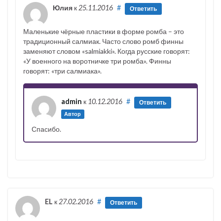
Юлия
к
25.11.2016
#
Ответить
Маленькие чёрные пластики в форме ромба – это
традиционный салмиак. Часто слово ромб финны
заменяют словом «salmiakki». Когда русские говорят:
«У военного на воротничке три ромба». Финны
говорят: «три салмиака».
admin
к
10.12.2016
#
Ответить
Автор
Спасибо.
EL
к
27.02.2016
#
Ответить