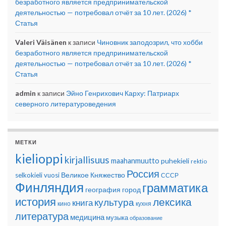
безработного является предпринимательской
деятельностью — потребовал отчёт за 10 лет. (2026) *
Статья
Valeri Väisänen
к записи
Чиновник заподозрил, что хобби
безработного является предпринимательской
деятельностью — потребовал отчёт за 10 лет. (2026) *
Статья
admin
к записи
Эйно Генрихович Карху: Патриарх
северного литературоведения
МЕТКИ
kielioppi
kirjallisuus
maahanmuutto
puhekieli
rektio
Россия
Великое Княжество
selkokieli
vuosi
СССР
Финляндия
грамматика
география
город
история
лексика
культура
книга
кино
кухня
литература
медицина
музыка
образование