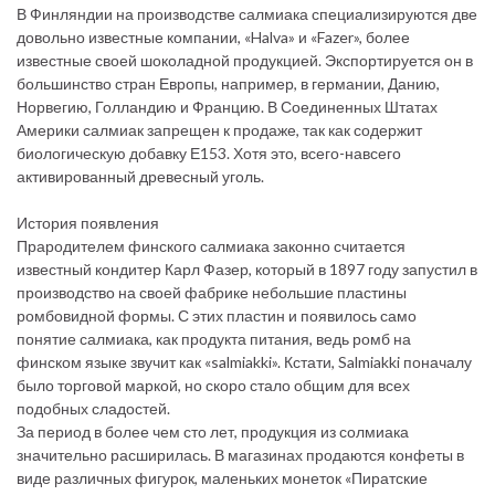
В Финляндии на производстве салмиака специализируются две
довольно известные компании, «Halva» и «Fazer», более
известные своей шоколадной продукцией. Экспортируется он в
большинство стран Европы, например, в германии, Данию,
Норвегию, Голландию и Францию. В Соединенных Штатах
Америки салмиак запрещен к продаже, так как содержит
биологическую добавку Е153. Хотя это, всего-навсего
активированный древесный уголь.
История появления
Прародителем финского салмиака законно считается
известный кондитер Карл Фазер, который в 1897 году запустил в
производство на своей фабрике небольшие пластины
ромбовидной формы. С этих пластин и появилось само
понятие салмиака, как продукта питания, ведь ромб на
финском языке звучит как «salmiakki». Кстати, Salmiakki поначалу
было торговой маркой, но скоро стало общим для всех
подобных сладостей.
За период в более чем сто лет, продукция из солмиака
значительно расширилась. В магазинах продаются конфеты в
виде различных фигурок, маленьких монеток «Пиратские