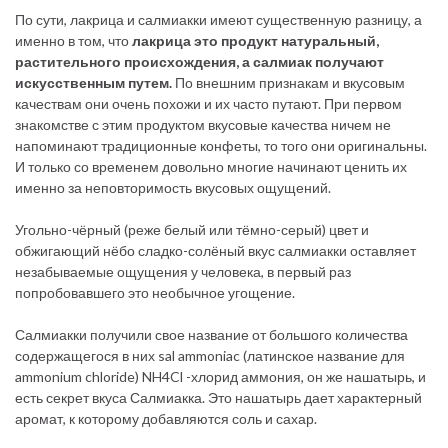
По сути, лакрица и салмиакки имеют существенную разницу, а
именно в том, что
лакрица это продукт натуральный,
растительного происхождения, а салмиак получают
искусственным путем.
По внешним признакам и вкусовым
качествам они очень похожи и их часто путают. При первом
знакомстве с этим продуктом вкусовые качества ничем не
напоминают традиционные конфеты, то того они оригинальны.
И только со временем довольно многие начинают ценить их
именно за неповторимость вкусовых ощущений.
Угольно-чёрный (реже белый или тёмно-серый) цвет и
обжигающий нёбо сладко-солёный вкус салмиакки оставляет
незабываемые ощущения у человека, в первый раз
попробовавшего это необычное угощение.
Салмиакки получили свое название от большого количества
содержащегося в них sal ammoniac (латинское название для
ammonium chloride) NH4Cl -хлорид аммония, он же нашатырь, и
есть секрет вкуса Салмиакка. Это нашатырь дает характерный
аромат, к которому добавляются соль и сахар.