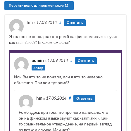
Перейти полю для комментария
hm
к
17.09.2014
#
Ответить
Я только не понял, как это ромб на финском языке звучит
как «salmiakki»? В каком смысле?
admin
к
17.09.2014
#
Ответить
Автор
Или Вы что-то не поняли, или я что-то неверно
объяснил. При чем тут ромб?
hm
к
17.09.2014
#
Ответить
Ромб здесь при том, что про него написано, что
он на финском языке звучит как «salmiakki». Как-
то сомнительное утверждение, на первый взгляд
во всяком случае. Или нет?