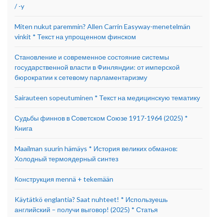
/ -y
Miten nukut paremmin? Allen Carrin Easyway-menetelmän
vinkit * Текст на упрощенном финском
Становление и современное состояние системы
государственной власти в Финляндии: от имперской
бюрократии к сетевому парламентаризму
Sairauteen sopeutuminen * Текст на медицинскую тематику
Судьбы финнов в Советском Союзе 1917-1964 (2025) *
Книга
Maailman suurin hämäys * История великих обманов:
Холодный термоядерный синтез
Конструкция mennä + tekemään
Käytätkö englantia? Saat nuhteet! * Используешь
английский – получи выговор! (2025) * Статья