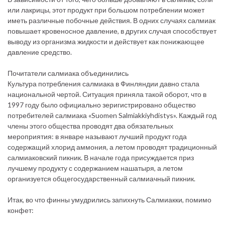
или лакрицы, этот продукт при большом потреблении может
иметь различные побочные действия. В одних случаях салмиак
повышает кровеносное давление, в других случая способствует
выводу из организма жидкости и действует как понижающее
давление средство.
Почитатели салмиака объединились
Культура потребления салмиака в Финляндии давно стала
национальной чертой. Ситуация приняла такой оборот, что в
1997 году было официально зеригистрировано общество
потребителей салмиака «Suomen Salmiakkiyhdistys». Каждый год
члены этого общества проводят два обязательных
мероприятия: в январе называют лучший продукт года
содержащий хлорид аммония, а летом проводят традиционный
салмиаковский пикник. В начале года присуждается приз
лучшему продукту с содержанием нашатыря, а летом
организуется общегосударственный салмиачный пикник.
Итак, во что финны умудрились запихнуть Салмиакки, помимо
конфет: