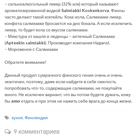
– сильноалкогольный ликер (32% алк) который называют
ароматизированной водкой
Salmiakki Koskenkorva
. Финны
часто делают такой коктейль: Кока-кола, Салмиакки ликер,
конфета салмиакки бросается на дно бокала. А если исключить
ликер, то будет кола со вкусом салмиакки.
– Микстура от кашля и леденцы – аптечный Салмиакки
(
Apteekin salmiakki
). Производит компания Haganol.
– Мороженое с Салмиакки
Обратите внимание!
Данный продукт сумрачного финского гения очень и очень
экзотичен, поэтому, даже если найдете в себе смелость
попробовать что-то, содержащее салмиакки, не покупайте
много. Не исключен вариант, что вы потом будете думать, кому
бы
это
отдать и при этом не нажить себе врага до конца жизни.
кухня
,
Финляндия
9 комментариев