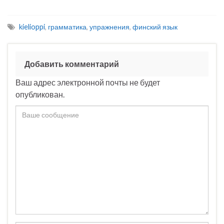
olisi
kielioppi
,
грамматика
,
упражнения
,
финский язык
päätetty
olisi oltu
Добавить комментарий
olisi kuunneltu
olisi osattu
Ваш адрес электронной почты не будет
опубликован.
olisi
herätty
olisi ehditty
olisi palattu
olisi
varattu
olisi mahduttu