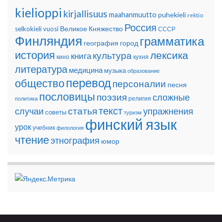
kielioppi
kirjallisuus
maahanmuutto
puhekieli
rektio
Россия
Великое Княжество
selkokieli
vuosi
СССР
Финляндия
грамматика
география
город
история
лексика
культура
книга
кино
кухня
литература
медицина
музыка
образование
перевод
общество
персоналии
песня
пословицы
поэзия
сложные
религия
политика
текст
статья
случаи
упражнения
советы
туризм
финский язык
урок
учебник
филология
чтение
этнография
юмор