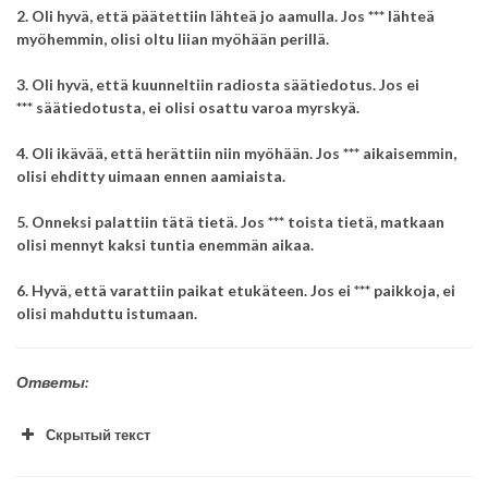
2. Oli hyvä, että päätettiin lähteä jo aamulla. Jos ***
lähteä
myöhemmin, olisi oltu liian myöhään perillä.
3. Oli hyvä, että kuunneltiin radiosta säätiedotus. Jos ei
***
säätiedotusta, ei olisi osattu varoa myrskyä.
4. Oli ikävää, että herättiin niin myöhään. Jos ***
aikaisemmin,
olisi ehditty uimaan ennen aamiaista.
5. Onneksi palattiin tätä tietä. Jos ***
toista tietä, matkaan
olisi mennyt kaksi tuntia enemmän aikaa.
6. Hyvä, että varattiin paikat etukäteen. Jos ei *** paikkoja, ei
olisi mahduttu istumaan.
Ответы:
Скрытый текст
olisi tehty