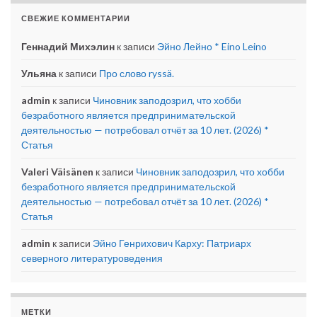
СВЕЖИЕ КОММЕНТАРИИ
Геннадий Михэлин
к записи
Эйно Лейно * Eino Leino
Ульяна
к записи
Про слово ryssä.
admin
к записи
Чиновник заподозрил, что хобби
безработного является предпринимательской
деятельностью — потребовал отчёт за 10 лет. (2026) *
Статья
Valeri Väisänen
к записи
Чиновник заподозрил, что хобби
безработного является предпринимательской
деятельностью — потребовал отчёт за 10 лет. (2026) *
Статья
admin
к записи
Эйно Генрихович Карху: Патриарх
северного литературоведения
МЕТКИ