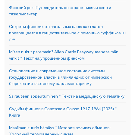
Финский рок: Путеводитель по стране тысячи озер и
тяжелых гитар
Секреты финских отглагольных слов: как глагол
превращается в существительное с помощью суффикса -u
/ -y
Miten nukut paremmin? Allen Carrin Easyway-menetelmän
vinkit * Текст на упрощенном финском
Становление и современное состояние системы
государственной власти в Финляндии: от имперской
бюрократии к сетевому парламентаризму
Sairauteen sopeutuminen * Текст на медицинскую тематику
Судьбы финнов в Советском Союзе 1917-1964 (2025) *
Книга
Maailman suurin hämäys * История великих обманов:
Холодный термоядерный синтез