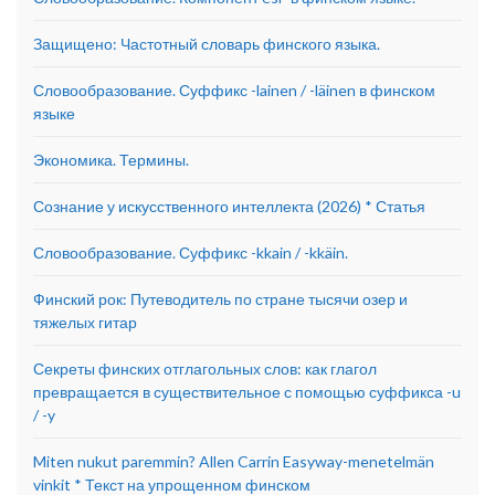
Защищено: Частотный словарь финского языка.
Словообразование. Суффикс -lainen / -läinen в финском
языке
Экономика. Термины.
Сознание у искусственного интеллекта (2026) * Статья
Словообразование. Суффикс -kkain / -kkäin.
Финский рок: Путеводитель по стране тысячи озер и
тяжелых гитар
Секреты финских отглагольных слов: как глагол
превращается в существительное с помощью суффикса -u
/ -y
Miten nukut paremmin? Allen Carrin Easyway-menetelmän
vinkit * Текст на упрощенном финском