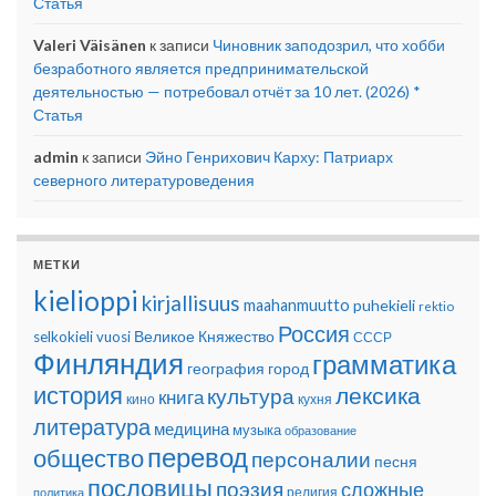
Статья
Valeri Väisänen
к записи
Чиновник заподозрил, что хобби
безработного является предпринимательской
деятельностью — потребовал отчёт за 10 лет. (2026) *
Статья
admin
к записи
Эйно Генрихович Карху: Патриарх
северного литературоведения
МЕТКИ
kielioppi
kirjallisuus
maahanmuutto
puhekieli
rektio
Россия
Великое Княжество
selkokieli
vuosi
СССР
Финляндия
грамматика
география
город
история
лексика
культура
книга
кино
кухня
литература
медицина
музыка
образование
перевод
общество
персоналии
песня
пословицы
поэзия
сложные
религия
политика