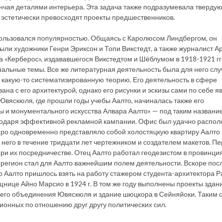
ончая деталями интерьера. Эта задача также подразумевала тверду
и эстетически превосходят проекты предшественников.
пользовался популярностью. Общаясь с Каролюсом Линдбергом, он
были художники Генри Эриксон и Топи Викстедт, а также журналист А
 «Керберос», издававшегося Викстедтом и Шёблумом в 1918-1921 гг.
альные темы. Все же литературная деятельность была для него сл
 какую-то систематизированную теорию. Его деятельность в сфере
зана с его архитектурой, однако его рисунки и эскизы сами по себе 
вяскюля, где прошли годы учебы Аалто, начиналась также его
 и монументального искусства Алвара Аалто» — под таким названи
агодаря эффективной рекламной кампании. Офис был удачно распол
юро одновременно представляло собой холостяцкую квартиру Аалто 
него в течение тридцати лет чертежником и создателем макетов. П
при их посредничестве. Отец Аалто работал геодезистом в провинци
регион стал для Аалто важнейшим полем деятельности. Вскоре пос
то Аалто пришлось взять на работу стажером студента-архитектора 
нице Айно Марсио в 1924 г. В том же году выполнены проекты здани
чего объединения Ювяскюля и здание шюцкора в Сейняйоки. Таким 
ионных по отношению друг другу политических сил.