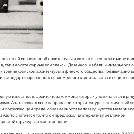
ставителей современной архитектуры и самым известным в мире фи
я, так и архитектурные комплексы. Дизайном мебели и интерьеров о
чки зрения финской архитектуры и финского общества чрезвычайно 
тия стандартизированного современного строительства и социально
дную известность архитекторам, имена которых упоминаются в ряд
зма. Аалто создал свое направление в архитектуре, эстетический 
ний к окружающей среде, соразмерности человеку, чувства материала
й Аалто считается то, что он предложил альтернативу безличной
простой структуры и монотонности.
о появилось как результат сотрудничества двух архитекторов. В 1924 