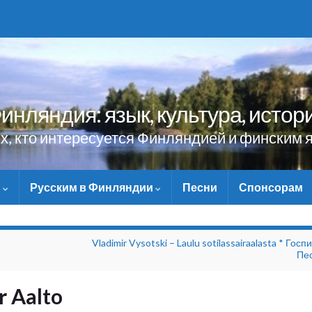
инляндия: язык, культура, истор
ех, кто интересуется Финляндией и финским 
и
Русским в Финляндии
Песни
Спонсорам
НЕ ЗАБУДЬТЕ ПОМ
Vladimir Vysotski – Laulu sotilassairaalasta * Госп
Пе
r Aalto