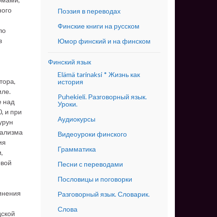
ного
Поэзия в переводах
Финские книги на русском
ло
в
Юмор финский и на финском
Финский язык
Elämä tarinaksi * Жизнь как
тора,
история
иле.
Puhekieli. Разговорный язык.
е над
Уроки.
, и при
Аудиокурсы
урун
нализма
Видеоуроки финского
ия
Грамматика
,
овой
Песни с переводами
Пословицы и поговорки
инения
Разговорный язык. Словарик.
Слова
дской