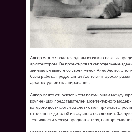
Алвар Аалто является одним из самых важных пред
архитектором. Он проектировал как отдельные здани
занимался вместе со своей женой Айно Аалто. С то
была работа, проделанная Аалто в интересах разви
архитектурного планирования.
Алвар Аалто относится к тем получившим междунаро
крупнейших представителей архитектурного модерни
которого достигается за счет четкой привязки строе
отточенных деталей и искусного освещения. Заслуго
техничности международного стиля, повторяемости 
Говоря о творчестве Аалто, редко вспоминают, что он