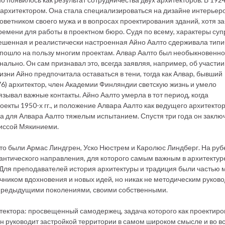
архитектором. Она стала специализироваться на дизайне интерьеро
етником своего мужа и в вопросах проектирования зданий, хотя за
ремени для работы в проектном бюро. Судя по всему, характеры суп
овешенная и реалистически настроенная Айно Аалто сдерживала тип
 пошло на пользу многим проектам. Алвар Аалто был необыкновенно
нально. Он сам признавал это, всегда заявляя, например, об участии
изни Айно предпочитала оставаться в тени, тогда как Алвар, бывший
6) архитектор, член Академии Финляндии светскую жизнь и умело
ывал важные контакты. Айно Аалто умерла в тот период, когда
кты 1950-х гг., и положение Алвара Аалто как ведущего архитекто
 для Алвара Аалто тяжелым испытанием. Спустя три года он заклю
лиссой Мякиниеми.
то были Армас Линдгрен, Уско Нюстрем и Каролюс Линдберг. На ру
нтического направления, для которого самым важным в архитектур
Для преподавателей история архитектуры и традиция были частью 
чником вдохновения и новых идей, но никак не методическим руково
е предыдущими поколениями, своими собственными.
тектора: просвещенный самодержец, задача которого как проектиро
 он руководит застройкой территории в самом широком смысле и во в