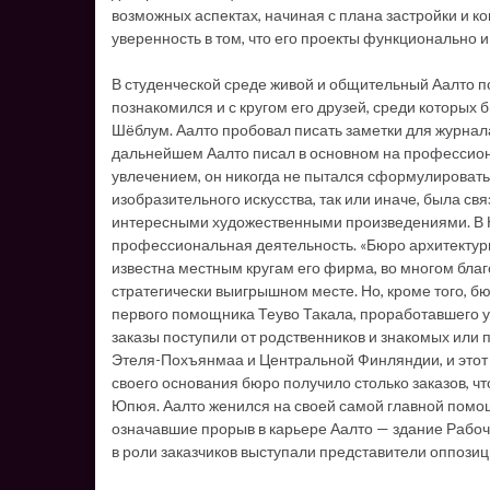
возможных аспектах, начиная с плана застройки и к
уверенность в том, что его проекты функционально 
В студенческой среде живой и общительный Аалто 
познакомился и с кругом его друзей, среди которых 
Шёблум. Аалто пробовал писать заметки для журнала
дальнейшем Аалто писал в основном на профессион
увлечением, он никогда не пытался сформулировать
изобразительного искусства, так или иначе, была свя
интересными художественными произведениями. В Ю
профессиональная деятельность. «Бюро архитектуры
известна местным кругам его фирма, во многом бл
стратегически выигрышном месте. Но, кроме того, б
первого помощника Теуво Такала, проработавшего у 
заказы поступили от родственников и знакомых или 
Этеля-Похъянмаа и Центральной Финляндии, и этот 
своего основания бюро получило столько заказов, ч
Юпюя. Аалто женился на своей самой главной помощ
означавшие прорыв в карьере Аалто — здание Рабо
в роли заказчиков выступали представители оппозиц