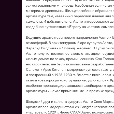
заимствованными у природы (свободная волнистая л
материала древесины. Шильдт особенно обращает в
архитектуре тем, навеянных береговой линией или 
самолета. И действительно, Аалто интересовался ав
свадебное путешествие в Европу на частном самоле
Ведущие архитекторы нового направления Аалто и Б
атмосферой. В архитектурном бюро супругов Аалто, 
Харальд Вилдхаген и Эрланд Бьертнес. В Турку были
Аалто получил возможность воплотить идею несущей
жилым домом по заказу промышленника Юхо Тапани. Д
его строительстве были использованы разработанны
Саномат» Арво Кетонен, модернизируя свою газету,
и построенный в 1928-1930 гг. Вместе с инженером
газеты новаторскую конструкцию несущих колонн. Кр
особенно пропагандировавшиеся швейцарским архит
архитектуры и начал применять их на практике преж
Шведский друг и коллега супругов Аалто Свен Мар
архитекторов-модернистов (Les Congrès Internationa
участвовал с 1929 г. Через СИАМ Аалто познакомил