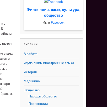
ю
Финляндия: язык, культура,
общество
Мы в
Facebook
ртур
 В
учайным
являются
РУБРИКИ
ем стала
В работе
ожен в
Изучающим иностранные языки
и его
ервые
История
ях
ле
Медицина
Рагнара
й,
Общество
образом,
Народ и общество
Персоналии