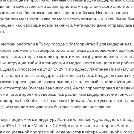
иния) и качественными характеристиками органического строитель
нимание на береговые линии озерного пейзажа. Использование в
профилем местности, едва ли могло стать возможным, если бы не бы
иацией, как и вообще новой техникой. Чета Аалто даже отправилась 
те.
рюгман работали в Турку, городе с благоприятной для модернизма
кроме временных стажеров, работали также два норвежских архитек
 заказчики, которые хотели строить именно в функционалистском ст
 конструкции, гибкой планировки и модульного принципа при работ
ом был построен в 1927-1929 гг. по адресу Лянтинен Питкякату, 20
е Тапани готовые стандартные бетонные блоки. Владелец газеты «Т
 заказал проект здания издательства, выполненный в стиле функцио
-конструктором Эмилем Хенриксоном, Аалто спроектировал для здан
оме того, в проекте содержались различные модернистские тонкости
ектором Ле Корбюзье. По словам Шильдта, Аалто усвоил основы н
де, чем увидел воочию хотя бы одно завершенное здание.
келиус предложил кандидатуру Аалто в члены международного объед
ux d’Architecture Moderne, СИАМ), в деятельности которого Аалто
ся с социальной программой модернистов в сфере жилищной и горо