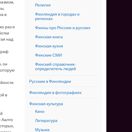
иазмом,
Религия
пы,
Финляндия в городах и
ра в
регионах
ко раз и
Финны про Россию и русских
ботки
Финская книга
тая над
Финская кухня
ограф
Финские СМИ
, он
Финский справочник-
определитель людей
 которую
Русским в Финляндии
ийности
Финляндия в фотографиях
ой в
Финская культура
Кино
ый
е Аалто
Литература
оторых,
Музыка
рмами,