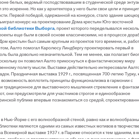
тороне белых, ведомый господствовавшим в студенческой среде энтуз
л это искренне. Но как у архитектора у него были свои цели и принци
ости. Первой победой, одержанной на конкурсе, стало здание шюцко
 выиграл конкурс на проектирование Дома крестьян Юго-восточной
кой библиотеки Выборга
, проект которого переделывался несколь
проекты еще были в своей основе классическими, но в процессе дора
ом крестьян был самым крупным из проектов того времени, и, рабо
ентом, Аалто помогал Каролюсу Линдбергу проектировать первый в
ль была довольно незначительной. Тем не менее, как полагает би
оскольку он позволил Аалто прикоснуться к фантастическому миру
твенному полету мысли. Выставки действительно интересовали Аалто
док. Праздничная выставка 1929 г., посвященная 700-летию Турку,
а возможность воплотить принципы функционализма в гармонии с
ли традиционное для выставочного мышления стремление к фантаз
от, они предусмотрели для участников строгое и единообразное
финской публике впервые познакомиться со средой, спроектированн
в Нью-Йорке с его волнообразной стеной, равно как и волнообразн
блиотеки являются одними из самых известных мотивов в творчеств
 Всемирной выставке 1937 г. в Париже относится к тем зданиям, в к
инять свободные пространственные объемы в духе модернизма, с фо