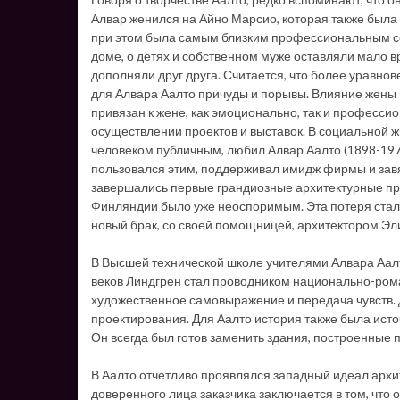
Алвар женился на Айно Марсио, которая также была 
при этом была самым близким профессиональным сов
доме, о детях и собственном муже оставляли мало в
дополняли друг друга. Считается, что более уравн
для Алвара Аалто причуды и порывы. Влияние жены
привязан к жене, как эмоционально, так и профессио
осуществлении проектов и выставок. В социальной ж
человеком публичным, любил Алвар Аалто (1898-197
пользовался этим, поддерживал имидж фирмы и завяз
завершались первые грандиозные архитектурные прое
Финляндии было уже неоспоримым. Эта потеря стала
новый брак, со своей помощницей, архитектором Э
В Высшей технической школе учителями Алвара Аал
веков Линдгрен стал проводником национально-рома
художественное самовыражение и передача чувств. 
проектирования. Для Аалто история также была исто
Он всегда был готов заменить здания, построенны
В Аалто отчетливо проявлялся западный идеал архи
доверенного лица заказчика заключается в том, что