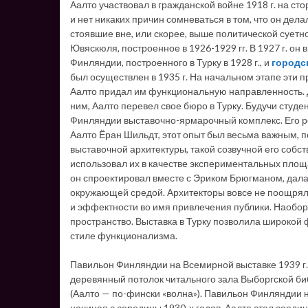
Аалто участвовал в гражданской войне 1918 г. на с
и нет никаких причин сомневаться в том, что он дела
стоявшие вне, или скорее, выше политической суетн
Ювяскюля, построенное в 1926-1929 гг. В 1927 г. он
Финляндии, построенного в Турку в 1928 г., и
городс
был осуществлен в 1935 г. На начальном этапе эти 
Аалто придал им функциональную направленность. Д
ним, Аалто перевел свое бюро в Турку. Будучи студ
Финляндии выставочно-ярмарочный комплекс. Его ро
Аалто Ёран Шильдт, этот опыт был весьма важным, п
выставочной архитектуры, такой созвучной его собс
использовал их в качестве экспериментальных площа
он спроектировал вместе с Эриком Брюгманом, дал
окружающей средой. Архитекторы вовсе не поощря
и эффектности во имя привлечения публики. Наобор
пространство. Выставка в Турку позволила широкой 
стиле функционализма.
Павильон Финляндии на Всемирной выставке 1939 г. 
деревянный потолок читального зала Выборгской би
(Аалто — по-фински «волна»). Павильон Финляндии на
начиная с середины 1930-х годов, Аалто стал соед