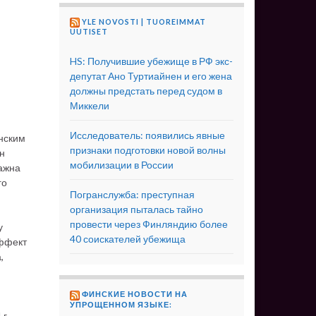
YLE NOVOSTI | TUOREIMMAT
UUTISET
HS: Получившие убежище в РФ экс-
депутат Ано Туртиайнен и его жена
должны предстать перед судом в
Миккели
Исследователь: появились явные
нским
признаки подготовки новой волны
н
мобилизации в России
важна
го
Погранслужба: преступная
организация пыталась тайно
провести через Финляндию более
у
40 соискателей убежища
эффект
,
ФИНСКИЕ НОВОСТИ НА
УПРОЩЕННОМ ЯЗЫКЕ:
г.