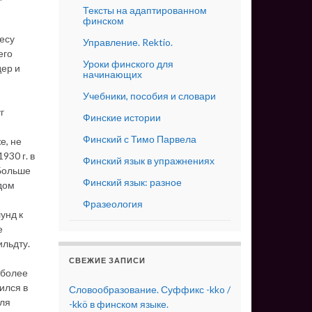
Тексты на адаптированном
финском
несу
Управление. Rektio.
его
Уроки финского для
дер и
начинающих
Учебники, пособия и словари
г
Финские истории
Финский с Тимо Парвела
е, не
930 г. в
Финский язык в упражнениях
«Больше
Финский язык: разное
дом
Фразеология
унд к
е
льдту.
СВЕЖИЕ ЗАПИСИ
 более
ился в
Словообразование. Суффикс -kko /
Для
-kkö в финском языке.