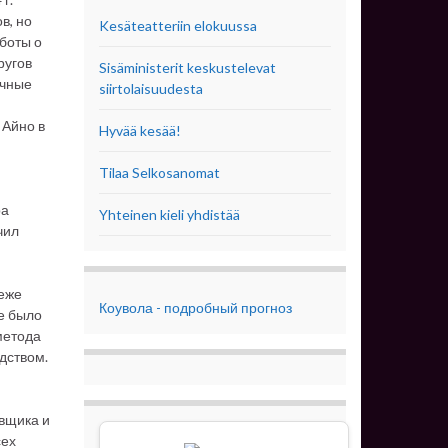
в, но
Kesäteatteriin elokuussa
боты о
ругов
Sisäministerit keskustelevat
ичные
siirtolaisuudesta
 Айно в
Hyvää kesää!
Tilaa Selkosanomat
ра
Yhteinen kieli yhdistää
чил
беже
Коувола - подробный прогноз
е было
метода
дством.
вщика и
сех