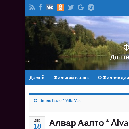
Ф
Для т
Домой
Финский язык
О Финлянди
Вилле Вало * Ville Valo
Алвар Аалто * Alva
ДЕК
18