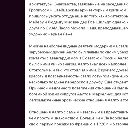
архитектуры. Знакомства, завязанные на заседания
Гропиусом и швейцарским архитектурным критиком З
пришлось уехать оттуда еще до того, как архитектор
Мейеру и Людвигу Мис ван дер Роэ. Шильдт, однако, 
друга по СИАМ Ласло Мохоли-Надя, преподававшего 
художник Фернан Леже.
Многие наиболее видные деятели модернизма стали др
зарубежных друзей Аалто был левым по своим убеж
контакты с авангардизмом в Советской России. Аалто
был с ними лично знаком. Аалто знал всех наиболее 
Стокгольме, и тех, кто стоял за ними. В круг его др
красоты в повседневность» стало лозунгом «функци
несколько позднее переросло в дружбу. Еще студенто
Причиной медленного потепления отношений был все
богемной жизни супругов Аалто и Маркелиус, для к
легкомысленные эротические отношения Аалто и то
Отношения Аалто с самым известным из представите
чем простым знакомством. Больше, чем Ле Корбюзье
свою первую поездку во Францию в 1928 г. и о творч