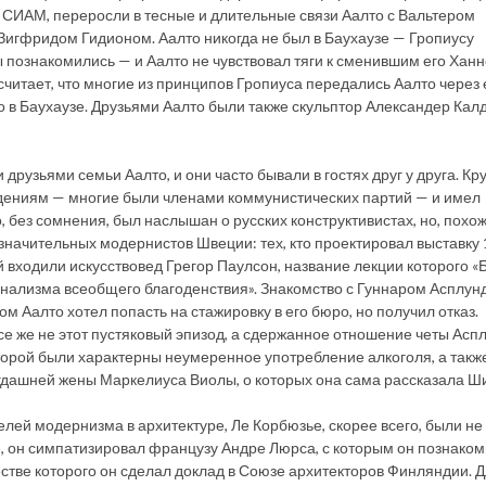
х СИАМ, переросли в тесные и длительные связи Аалто с Вальтером
игфридом Гидионом. Аалто никогда не был в Баухаузе — Гропиусу
ы познакомились — и Аалто не чувствовал тяги к сменившим его Хан
считает, что многие из принципов Гропиуса передались Аалто через 
в Баухаузе. Друзьями Аалто были также скульптор Александер Кал
узьями семьи Аалто, и они часто бывали в гостях друг у друга. Кру
дениям — многие были членами коммунистических партий — и имел
, без сомнения, был наслышан о русских конструктивистах, но, похож
значительных модернистов Швеции: тех, кто проектировал выставку 1
узей входили искусствовед Грегор Паулсон, название лекции которого 
онализма всеобщего благоденствия». Знакомство с Гуннаром Асплун
м Аалто хотел попасть на стажировку в его бюро, но получил отказ.
 же не этот пустяковый эпизод, а сдержанное отношение четы Аспл
оторой были характерны неумеренное употребление алкоголя, а такж
гдашней жены Маркелиуса Виолы, о которых она сама рассказала Ши
лей модернизма в архитектуре, Ле Корбюзье, скорее всего, были не
, он симпатизировал французу Андре Люрса, с которым он познаком
естве которого он сделал доклад в Союзе архитекторов Финляндии. 