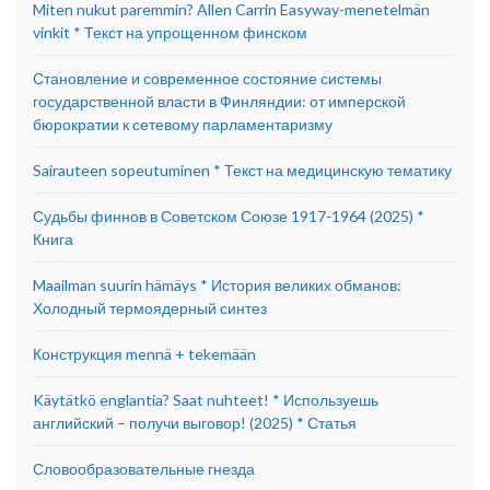
Miten nukut paremmin? Allen Carrin Easyway-menetelmän
vinkit * Текст на упрощенном финском
Становление и современное состояние системы
государственной власти в Финляндии: от имперской
бюрократии к сетевому парламентаризму
Sairauteen sopeutuminen * Текст на медицинскую тематику
Судьбы финнов в Советском Союзе 1917-1964 (2025) *
Книга
Maailman suurin hämäys * История великих обманов:
Холодный термоядерный синтез
Конструкция mennä + tekemään
Käytätkö englantia? Saat nuhteet! * Используешь
английский – получи выговор! (2025) * Статья
Словообразовательные гнезда