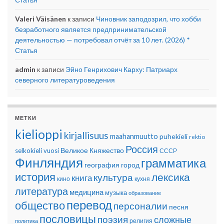
Valeri Väisänen
к записи
Чиновник заподозрил, что хобби
безработного является предпринимательской
деятельностью — потребовал отчёт за 10 лет. (2026) *
Статья
admin
к записи
Эйно Генрихович Карху: Патриарх
северного литературоведения
МЕТКИ
kielioppi
kirjallisuus
maahanmuutto
puhekieli
rektio
Россия
Великое Княжество
selkokieli
vuosi
СССР
Финляндия
грамматика
география
город
история
лексика
культура
книга
кино
кухня
литература
медицина
музыка
образование
перевод
общество
персоналии
песня
пословицы
поэзия
сложные
религия
политика