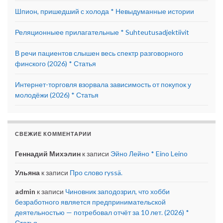
Шпион, пришедший с холода * Невыдуманные истории
Реляционныее прилагательные * Suhteutusadjektiivit
В речи пациентов слышен весь спектр разговорного
финского (2026) * Статья
Интернет-торговля взорвала зависимость от покупок у
молодёжи (2026) * Статья
СВЕЖИЕ КОММЕНТАРИИ
Геннадий Михэлин
к записи
Эйно Лейно * Eino Leino
Ульяна
к записи
Про слово ryssä.
admin
к записи
Чиновник заподозрил, что хобби
безработного является предпринимательской
деятельностью — потребовал отчёт за 10 лет. (2026) *
Статья