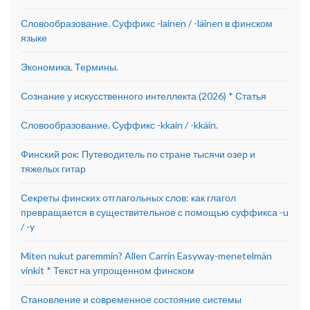
Словообразование. Суффикс -lainen / -läinen в финском
языке
Экономика. Термины.
Сознание у искусственного интеллекта (2026) * Статья
Словообразование. Суффикс -kkain / -kkäin.
Финский рок: Путеводитель по стране тысячи озер и
тяжелых гитар
Секреты финских отглагольных слов: как глагол
превращается в существительное с помощью суффикса -u
/ -y
Miten nukut paremmin? Allen Carrin Easyway-menetelmän
vinkit * Текст на упрощенном финском
Становление и современное состояние системы