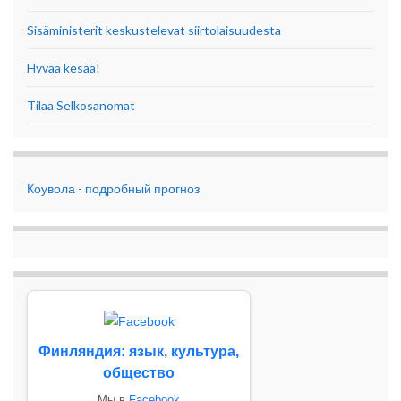
Sisäministerit keskustelevat siirtolaisuudesta
Hyvää kesää!
Tilaa Selkosanomat
Коувола - подробный прогноз
Финляндия: язык, культура,
общество
Мы в
Facebook