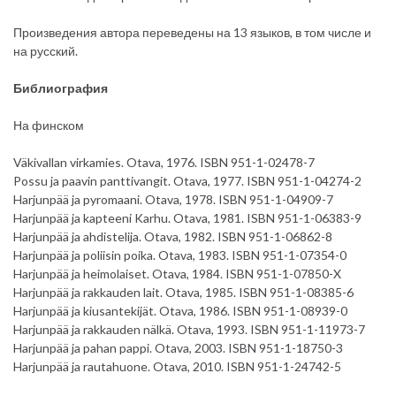
Произведения автора переведены на 13 языков, в том числе и
на русский.
Библиография
На финском
Väkivallan virkamies. Otava, 1976. ISBN 951-1-02478-7
Possu ja paavin panttivangit. Otava, 1977. ISBN 951-1-04274-2
Harjunpää ja pyromaani. Otava, 1978. ISBN 951-1-04909-7
Harjunpää ja kapteeni Karhu. Otava, 1981. ISBN 951-1-06383-9
Harjunpää ja ahdistelija. Otava, 1982. ISBN 951-1-06862-8
Harjunpää ja poliisin poika. Otava, 1983. ISBN 951-1-07354-0
Harjunpää ja heimolaiset. Otava, 1984. ISBN 951-1-07850-X
Harjunpää ja rakkauden lait. Otava, 1985. ISBN 951-1-08385-6
Harjunpää ja kiusantekijät. Otava, 1986. ISBN 951-1-08939-0
Harjunpää ja rakkauden nälkä. Otava, 1993. ISBN 951-1-11973-7
Harjunpää ja pahan pappi. Otava, 2003. ISBN 951-1-18750-3
Harjunpää ja rautahuone. Otava, 2010. ISBN 951-1-24742-5