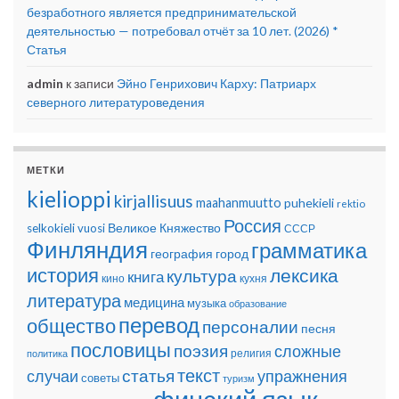
безработного является предпринимательской
деятельностью — потребовал отчёт за 10 лет. (2026) *
Статья
admin
к записи
Эйно Генрихович Карху: Патриарх
северного литературоведения
МЕТКИ
kielioppi
kirjallisuus
maahanmuutto
puhekieli
rektio
Россия
Великое Княжество
selkokieli
vuosi
СССР
Финляндия
грамматика
география
город
история
лексика
культура
книга
кино
кухня
литература
медицина
музыка
образование
перевод
общество
персоналии
песня
пословицы
поэзия
сложные
религия
политика
текст
статья
случаи
упражнения
советы
туризм