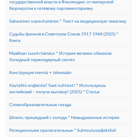
государственной власти в Финляндии: от имперской
бюрократии к сетевому парламентаризму
Sairauteen sopeutuminen * Текст на медицинскую тематику
Судьбы финнов в Советском Союзе 1917-1964 (2025) *
Книга
Maailman suurin hämäys * История великих обманов:
Холодный термоядерный синтез
Конструкция mennä + tekemään
Käytätkö englantia? Saat nuhteet! * Используешь
английский – получи выговор! (2025) * Статья
Словообразовательные гнезда
Шпион, пришедший с холода * Невыдуманные истории
Реляционныее прилагательные * Suhteutusadjektiivit