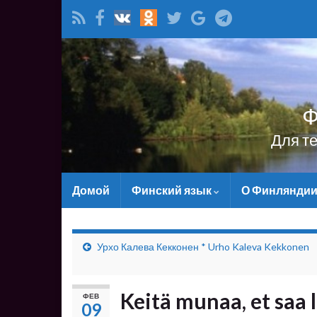
Ф
Для т
Домой
Финский язык
О Финлянди
Урхо Калева Кекконен * Urho Kaleva Kekkonen
Keitä munaa, et saa l
ФЕВ
09