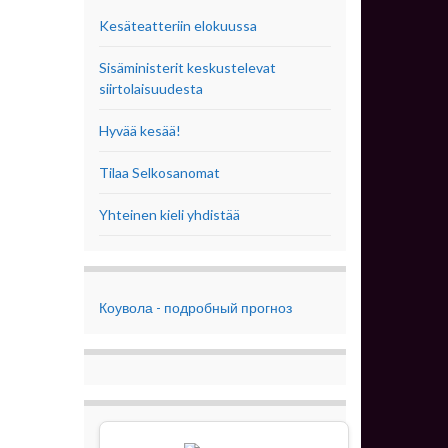
Kesäteatteriin elokuussa
Sisäministerit keskustelevat
siirtolaisuudesta
Hyvää kesää!
Tilaa Selkosanomat
Yhteinen kieli yhdistää
Коувола - подробный прогноз