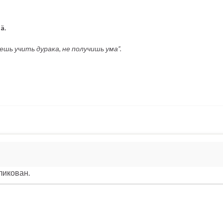
ä.
шь учить дурака, не получишь ума”.
ликован.