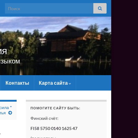
Search for:
ия
языком
Контакты
Карта сайта
 САЙТУ МАТЕРИАЛЬНО - БЕЗ ВАШЕЙ ПОДДЕРЖКИ ОН 
сила *
ПОМОГИТЕ САЙТУ БЫТЬ:
тья
Финский счёт:
.
FI58 5750 0140 1625 47