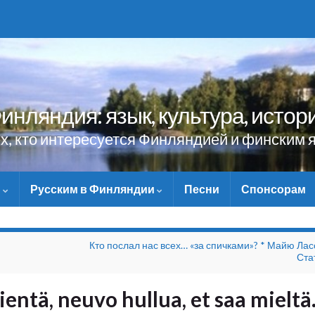
инляндия: язык, культура, истор
ех, кто интересуется Финляндией и финским 
и
Русским в Финляндии
Песни
Спонсорам
НЕ ЗАБУДЬТЕ ПОМОЧЬ
Кто послал нас всех… «за спичками»? * Майю Лас
Ста
ientä, neuvo hullua, et saa mieltä