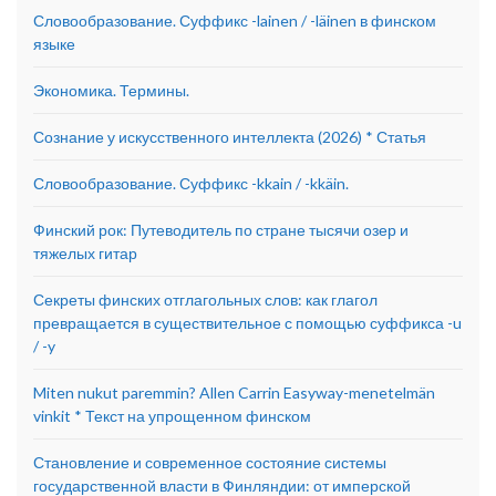
Словообразование. Суффикс -lainen / -läinen в финском
языке
Экономика. Термины.
Сознание у искусственного интеллекта (2026) * Статья
Словообразование. Суффикс -kkain / -kkäin.
Финский рок: Путеводитель по стране тысячи озер и
тяжелых гитар
Секреты финских отглагольных слов: как глагол
превращается в существительное с помощью суффикса -u
/ -y
Miten nukut paremmin? Allen Carrin Easyway-menetelmän
vinkit * Текст на упрощенном финском
Становление и современное состояние системы
государственной власти в Финляндии: от имперской