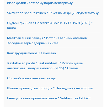
бюрократии к сетевому парламентаризму
Sairauteen sopeutuminen * Текст на медицинскую тематику
Судьбы финнов в Советском Союзе 1917-1964 (2025) *
Книга
Maailman suurin hämäys * История великих обманов:
Холодный термоядерный синтез
Конструкция mennä + tekemään
Käytätkö englantia? Saat nuhteet! * Используешь
английский – получи выговор! (2025) * Статья
Словообразовательные гнезда
Шпион, пришедший с холода * Невыдуманные истории
Реляционныее прилагательные * Suhteutusadjektiivit