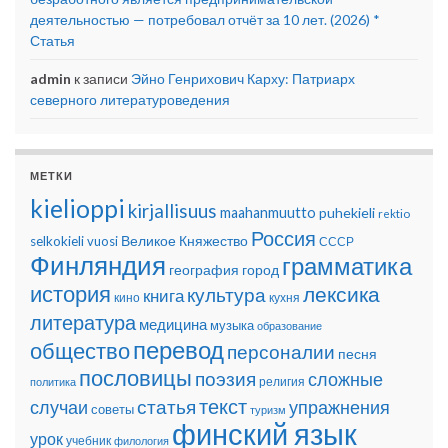
деятельностью — потребовал отчёт за 10 лет. (2026) *
Статья
admin
к записи
Эйно Генрихович Карху: Патриарх
северного литературоведения
МЕТКИ
kielioppi
kirjallisuus
maahanmuutto
puhekieli
rektio
Россия
Великое Княжество
selkokieli
vuosi
СССР
Финляндия
грамматика
география
город
история
лексика
культура
книга
кино
кухня
литература
медицина
музыка
образование
перевод
общество
персоналии
песня
пословицы
поэзия
сложные
религия
политика
текст
статья
случаи
упражнения
советы
туризм
финский язык
урок
учебник
филология