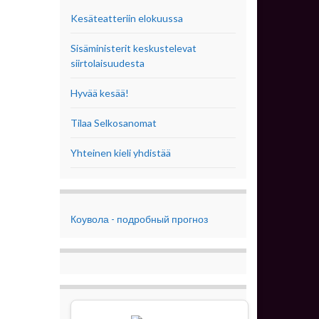
Kesäteatteriin elokuussa
Sisäministerit keskustelevat
siirtolaisuudesta
Hyvää kesää!
Tilaa Selkosanomat
Yhteinen kieli yhdistää
Коувола - подробный прогноз