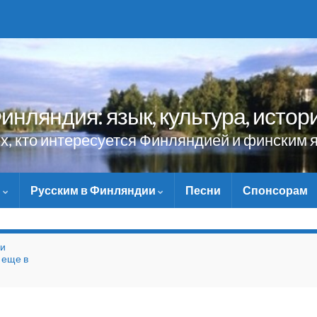
инляндия: язык, культура, истор
ех, кто интересуется Финляндией и финским 
и
Русским в Финляндии
Песни
Спонсорам
НЕ ЗАБУДЬТЕ ПОМОЧЬ СА
ми
 еще в