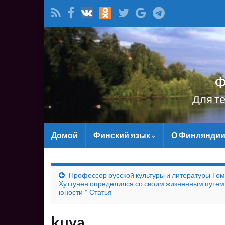
Ф
Для т
Домой
Финский язык
О Финлянди
Профессор русской культуры и литературы То
Хуттунен определился со своим жизненным путем
юности * Статья
kuva