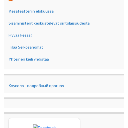
Kesäteatteriin elokuussa
Sisäministerit keskustelevat siirtolaisuudesta
Hyvää kesää!
Tilaa Selkosanomat
Yhteinen kieli yhdistää
Коувола - подробный прогноз