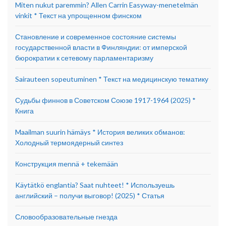
Miten nukut paremmin? Allen Carrin Easyway-menetelmän
vinkit * Текст на упрощенном финском
Становление и современное состояние системы
государственной власти в Финляндии: от имперской
бюрократии к сетевому парламентаризму
Sairauteen sopeutuminen * Текст на медицинскую тематику
Судьбы финнов в Советском Союзе 1917-1964 (2025) *
Книга
Maailman suurin hämäys * История великих обманов:
Холодный термоядерный синтез
Конструкция mennä + tekemään
Käytätkö englantia? Saat nuhteet! * Используешь
английский – получи выговор! (2025) * Статья
Словообразовательные гнезда