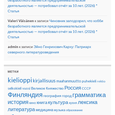
безработного является предпринимательской
деятельностью — потребовал отчёт за 10 лет. (2026) *
Статья
Valeri Väisänen
к записи
Чиновник заподозрил, что хобби
безработного является предпринимательской
деятельностью — потребовал отчёт за 10 лет. (2026) *
Статья
admin
к записи
Эйно Генрихович Карху: Патриарх
северного литературоведения
МЕТКИ
kielioppi
kirjallisuus
maahanmuutto
puhekieli
rektio
Россия
Великое Княжество
selkokieli
vuosi
СССР
Финляндия
грамматика
география
город
история
лексика
культура
книга
кино
кухня
литература
медицина
музыка
образование