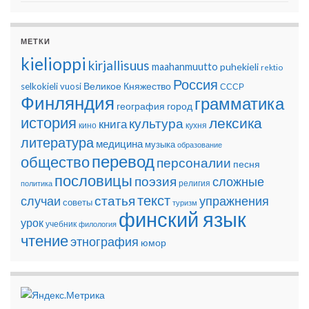
МЕТКИ
kielioppi
kirjallisuus
maahanmuutto
puhekieli
rektio
Россия
Великое Княжество
selkokieli
vuosi
СССР
Финляндия
грамматика
география
город
история
лексика
культура
книга
кино
кухня
литература
медицина
музыка
образование
перевод
общество
персоналии
песня
пословицы
поэзия
сложные
религия
политика
текст
статья
случаи
упражнения
советы
туризм
финский язык
урок
учебник
филология
чтение
этнография
юмор