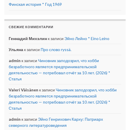
Финская история * Год 1969
СВЕЖИЕ КОММЕНТАРИИ
Геннадий Михэлин
к записи
Эйно Лейно * Eino Leino
Ульяна
к записи
Про слово ryssä.
admin
к записи
Чиновник заподозрил, что хобби
безработного является предпринимательской
деятельностью — потребовал отчёт за 10 лет. (2026) *
Статья
Valeri Väisänen
к записи
Чиновник заподозрил, что хобби
безработного является предпринимательской
деятельностью — потребовал отчёт за 10 лет. (2026) *
Статья
admin
к записи
Эйно Генрихович Карху: Патриарх
северного литературоведения