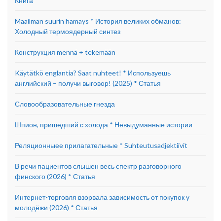
Книга
Maailman suurin hämäys * История великих обманов:
Холодный термоядерный синтез
Конструкция mennä + tekemään
Käytätkö englantia? Saat nuhteet! * Используешь
английский – получи выговор! (2025) * Статья
Словообразовательные гнезда
Шпион, пришедший с холода * Невыдуманные истории
Реляционныее прилагательные * Suhteutusadjektiivit
В речи пациентов слышен весь спектр разговорного
финского (2026) * Статья
Интернет-торговля взорвала зависимость от покупок у
молодёжи (2026) * Статья