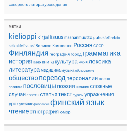
северного литературоведения
МЕТКИ
kielioppi
kirjallisuus
maahanmuutto
puhekieli
rektio
Россия
Великое Княжество
selkokieli
vuosi
СССР
Финляндия
грамматика
география
город
история
лексика
культура
книга
кино
кухня
литература
медицина
музыка
образование
перевод
общество
персоналии
песня
пословицы
поэзия
сложные
религия
политика
текст
статья
случаи
упражнения
советы
туризм
финский язык
урок
учебник
филология
чтение
этнография
юмор