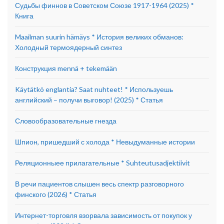
Судьбы финнов в Советском Союзе 1917-1964 (2025) *
Книга
Maailman suurin hämäys * История великих обманов:
Холодный термоядерный синтез
Конструкция mennä + tekemään
Käytätkö englantia? Saat nuhteet! * Используешь
английский – получи выговор! (2025) * Статья
Словообразовательные гнезда
Шпион, пришедший с холода * Невыдуманные истории
Реляционныее прилагательные * Suhteutusadjektiivit
В речи пациентов слышен весь спектр разговорного
финского (2026) * Статья
Интернет-торговля взорвала зависимость от покупок у