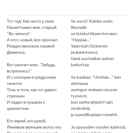
Тот год! Как часто у окна
Se vuosi! Kuinka usein
Нашептывал мне, старый:
ikkunalla
“Вь~кинься”.
se kuiskuttikaan korvaan:
А этот, новый, все прогнал
“Hyppää…”
Рождественскою сказкой
Vaan kuin Dickensin
Диккенса.
joulukertomus
tämä uusi kaiken pahan
Вот шепчет мне: “Забудь,
karkottaa.
встряхнись!”
И с солнцем в градуснике
Se kuiskaa: “Unohda…” Sen
тянется
elohopea
Точь-в-точь, как тот дарил
auringon mukaan nousee
стрихнин
tyynesti,
И падал в пузырек с
kun vanha lahjoitti vain
цианистым.
strykniiniä
ja syanidikuplaan romahti.
Его зарей, его рукой,
Ленивым веяньем волос его
Ja upouuden vuoden kädestä,