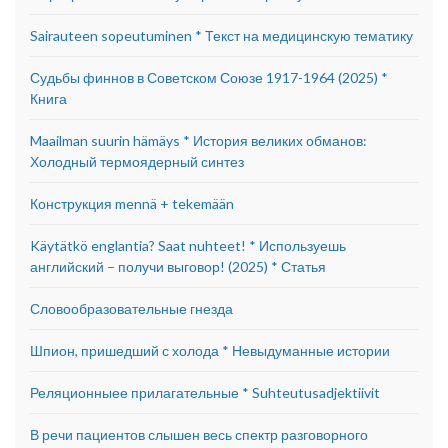
Sairauteen sopeutuminen * Текст на медицинскую тематику
Судьбы финнов в Советском Союзе 1917-1964 (2025) *
Книга
Maailman suurin hämäys * История великих обманов:
Холодный термоядерный синтез
Конструкция mennä + tekemään
Käytätkö englantia? Saat nuhteet! * Используешь
английский – получи выговор! (2025) * Статья
Словообразовательные гнезда
Шпион, пришедший с холода * Невыдуманные истории
Реляционныее прилагательные * Suhteutusadjektiivit
В речи пациентов слышен весь спектр разговорного