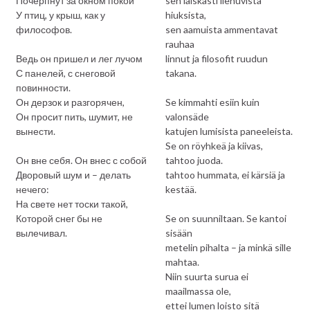
Почерпнут за окном покой
sen laiskasti liehuvista
У птиц, у крыш, как у
hiuksista,
философов.
sen aamuista ammentavat
rauhaa
Ведь он пришел и лег лучом
linnut ja filosofit ruudun
С панелей, с снеговой
takana.
повинности.
Он дерзок и разгорячен,
Se kimmahti esiin kuin
Он просит пить, шумит, не
valonsäde
вынести.
katujen lumisista paneeleista.
Se on röyhkeä ja kiivas,
Он вне себя. Он внес с собой
tahtoo juoda.
Дворовый шум и – делать
tahtoo hummata, ei kärsiä ja
нечего:
kestää.
На свете нет тоски такой,
Которой снег бы не
Se on suunniltaan. Se kantoi
вылечивал.
sisään
metelin pihalta – ja minkä sille
mahtaa.
Niin suurta surua ei
maailmassa ole,
ettei lumen loisto sitä