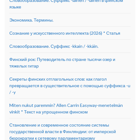
Словообразование. Суффикс -lainen / -läinen в финском
языке
Экономика. Термины.
Сознание у искусственного интеллекта (2026) * Статья
Словообразование. Суффикс -kkain / -kkäin.
Финский рок: Путеводитель по стране тысячи озер и
тяжелых гитар
Секреты финских отглагольных слов: как глагол
превращается в существительное с помощью суффикса -u
/ -y
Miten nukut paremmin? Allen Carrin Easyway-menetelmän
vinkit * Текст на упрощенном финском
Становление и современное состояние системы
государственной власти в Финляндии: от имперской
бюрократии к сетевому парламентаризму