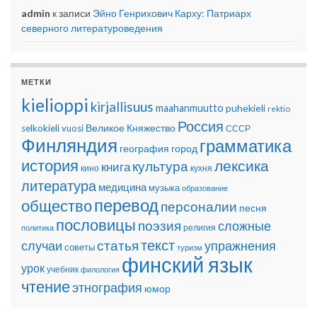
admin
к записи
Эйно Генрихович Карху: Патриарх
северного литературоведения
МЕТКИ
kielioppi
kirjallisuus
maahanmuutto
puhekieli
rektio
Россия
Великое Княжество
selkokieli
vuosi
СССР
Финляндия
грамматика
география
город
история
лексика
культура
книга
кино
кухня
литература
медицина
музыка
образование
перевод
общество
персоналии
песня
пословицы
поэзия
сложные
религия
политика
текст
статья
случаи
упражнения
советы
туризм
финский язык
урок
учебник
филология
чтение
этнография
юмор