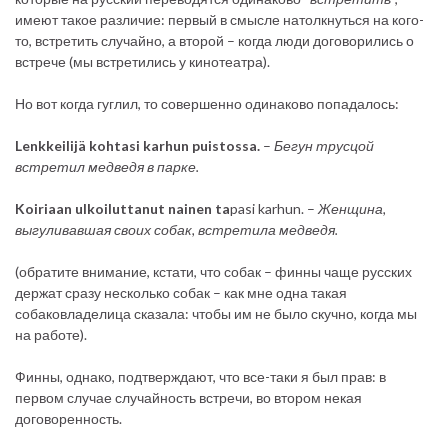
имеют такое различие: первый в смысле натолкнуться на кого-
то, встретить случайно, а второй – когда люди договорились о
встрече (мы встретились у кинотеатра).
Но вот когда гуглил, то совершенно одинаково попадалось:
Lenkkeilijä kohtasi karhun puistossa.
–
Бегун трусцой
встретил медведя в парке.
Koiriaan ulkoiluttanut nainen ta
pasi karhun. –
Женщина,
выгуливавшая своих собак, встретила медведя.
(обратите внимание, кстати, что собак – финны чаще русских
держат сразу несколько собак – как мне одна такая
собаковладелица сказала: чтобы им не было скучно, когда мы
на работе).
Финны, однако, подтверждают, что все-таки я был прав: в
первом случае случайность встречи, во втором некая
договоренность.