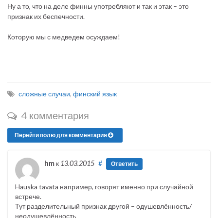
Ну а то, что на деле финны употребляют и так и этак – это
признак их беспечности.
Которую мы с медведем осуждаем!
сложные случаи
,
финский язык
4 комментария
Перейти полю для комментария
hm
к
13.03.2015
#
Ответить
Hauska tavata например, говорят именно при случайной
встрече.
Тут разделительный признак другой – одушевлённость/
неодушевлённость