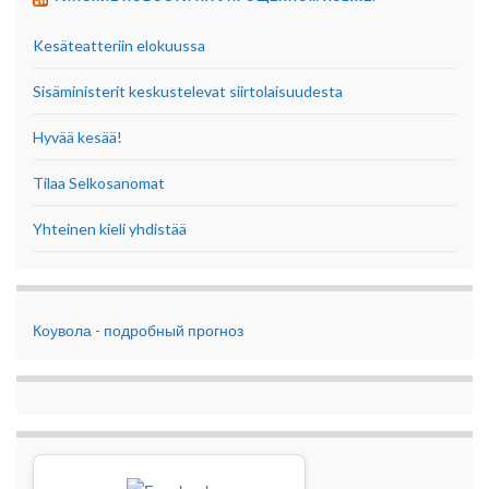
Kesäteatteriin elokuussa
Sisäministerit keskustelevat siirtolaisuudesta
Hyvää kesää!
Tilaa Selkosanomat
Yhteinen kieli yhdistää
Коувола - подробный прогноз