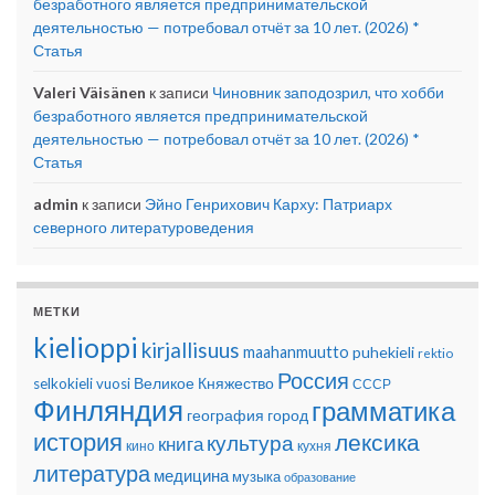
безработного является предпринимательской
деятельностью — потребовал отчёт за 10 лет. (2026) *
Статья
Valeri Väisänen
к записи
Чиновник заподозрил, что хобби
безработного является предпринимательской
деятельностью — потребовал отчёт за 10 лет. (2026) *
Статья
admin
к записи
Эйно Генрихович Карху: Патриарх
северного литературоведения
МЕТКИ
kielioppi
kirjallisuus
maahanmuutto
puhekieli
rektio
Россия
Великое Княжество
selkokieli
vuosi
СССР
Финляндия
грамматика
география
город
история
лексика
культура
книга
кино
кухня
литература
медицина
музыка
образование