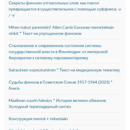
Секреты финских отглагольных слов: как глагол
превращается в существительное с помощью суффикса -u
/ -y
Miten nukut paremmin? Allen Carrin Easyway-menetelmän
vinkit * Текст на упрощенном финском
Становление и современное состояние системы
государственной власти в Финляндии: от имперской
бюрократии к сетевому парламентаризму
Sairauteen sopeutuminen * Текст на медицинскую тематику
Судьбы финнов в Советском Союзе 1917-1964 (2025) *
Книга
Maailman suurin hämäys * История великих обманов:
Холодный термоядерный синтез
Конструкция mennä + tekemään