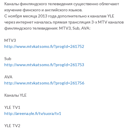
Каналы финляндского телевидения существенно облегчают
изучение финского и английского языков.
С ноября месяца 2013 года дополнительно к каналам YLE
через интернет началась прямая трансляция 3-х MTV каналов
финляндского телевидения: MTV3, Sub, AVA:
MTV3
http://www.mtvkatsomo.fi/?progId=261752
Sub
http://www.mtvkatsomo.fi/?progId=261753
AVA
http://www.mtvkatsomo.fi/?progId=261756
Каналы YLE
YLE TV1
http://areena.yle.fi/tv/suora/tv1
YLE TV2