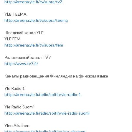
http://areena.yle.fi/tv/suora/tv2
YLE TEEMA
http://areena.yle.fi/tv/suora/teema
Шведский канал YLE
YLE FEM
http://areena.yle.fi/tv/suora/fem
Религиозный канал TV7
http://www.tv7.fi/
Каналы радиовещания Финляндии на финском языке
Yle Radio 1
http://areena.yle.fi/radio/soitin/yle-radio-1
Yle Radio Suomi
http://areena.yle.fi/radio/soitin/yle-radio-suomi
Ylen Aikainen
http://areena.yle.fi/radio/soitin/ylen-aikainen