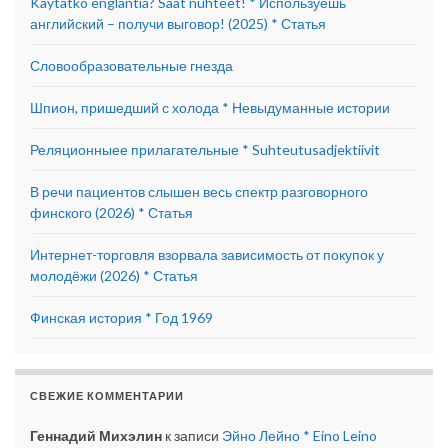
Käytätkö englantia? Saat nuhteet! * Используешь
английский – получи выговор! (2025) * Статья
Словообразовательные гнезда
Шпион, пришедший с холода * Невыдуманные истории
Реляционныее прилагательные * Suhteutusadjektiivit
В речи пациентов слышен весь спектр разговорного
финского (2026) * Статья
Интернет-торговля взорвала зависимость от покупок у
молодёжи (2026) * Статья
Финская история * Год 1969
СВЕЖИЕ КОММЕНТАРИИ
Геннадий Михэлин
к записи
Эйно Лейно * Eino Leino