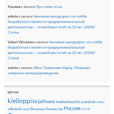
Ульяна
к записи
Про слово ryssä.
admin
к записи
Чиновник заподозрил, что хобби
безработного является предпринимательской
деятельностью — потребовал отчёт за 10 лет. (2026) *
Статья
Valeri Väisänen
к записи
Чиновник заподозрил, что хобби
безработного является предпринимательской
деятельностью — потребовал отчёт за 10 лет. (2026) *
Статья
admin
к записи
Эйно Генрихович Карху: Патриарх
северного литературоведения
МЕТКИ
kielioppi
kirjallisuus
maahanmuutto
puhekieli
rektio
Россия
Великое Княжество
selkokieli
vuosi
СССР