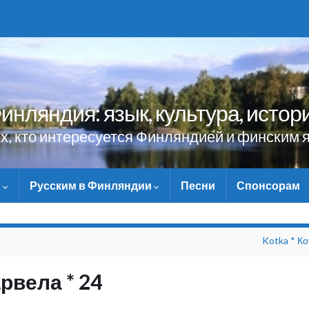
инляндия: язык, культура, истор
ех, кто интересуется Финляндией и финским 
и
Русским в Финляндии
Песни
Спонсорам
НЕ ЗАБУДЬТЕ ПОМОЧЬ САЙ
Kotka * Ко
рвела * 24