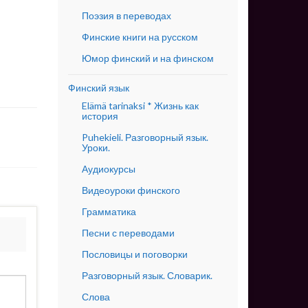
Поэзия в переводах
Финские книги на русском
Юмор финский и на финском
Финский язык
Elämä tarinaksi * Жизнь как
история
Puhekieli. Разговорный язык.
Уроки.
Аудиокурсы
Видеоуроки финского
Грамматика
Песни с переводами
Пословицы и поговорки
Разговорный язык. Словарик.
Слова