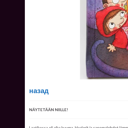
назад
NÄYTETÄÄN NIILLE!
Laatikossa oli aika kuuma. Haalarit ja sanomalehdet lämmit