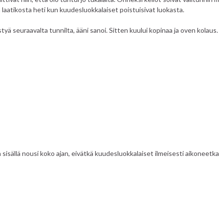
 laatikosta heti kun kuudesluokkalaiset poistuisivat luokasta.
ä seuraavalta tunnilta, ääni sanoi. Sitten kuului kopinaa ja oven kolaus.
on sisällä nousi koko ajan, eivätkä kuudesluokkalaiset ilmeisesti aikoneetk