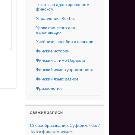
Тексты на адаптированном
финском
Управление. Rektio.
Уроки финского для
начинающих
Учебники, пособия и словари
Финские истории
Финский с Тимо Парвела
Финский язык в упражнениях
Финский язык: разное
Фразеология
СВЕЖИЕ ЗАПИСИ
Словообразование. Суффикс -kko /
-kkö в финском языке.