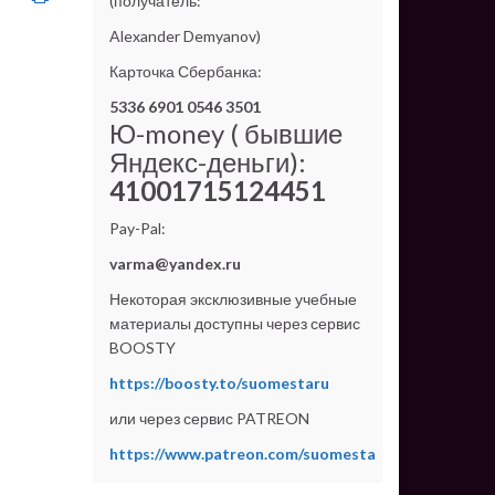
(получатель:
Alexander Demyanov)
Карточка Сбербанка:
5336 6901 0546 3501
Ю-money ( бывшие
Яндекс-деньги):
41001715124451
Pay-Pal:
varma@yandex.ru
Некоторая эксклюзивные учебные
материалы доступны через сервис
BOOSTY
https://boosty.to/suomestaru
или через сервис PATREON
https://www.patreon.com/suomesta