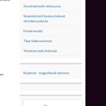
Kesäteatteriin elokuussa
Sisäministerit keskustelevat
siirtolaisuudesta
Hyvää kesää!
Tilaa Selkosanomat
Yhteinen kieli yhdistää
Коувола - подробный прогноз
aan