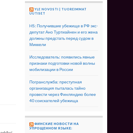
YLE NOVOSTI | TUOREIMMAT
UUTISET
HS: Получившие убежище в РФ экс-
депутат Ано Туртиайнен и его жена
должны предстать перед судом в
Миккели
Исследователь: появились явные
признаки подготовки новой волны
мобилизации в России
Погранслужба: преступная
организация пыталась тайно
провести через Финляндию более
40 соискателей убежища
ФИНСКИЕ НОВОСТИ НА
УПРОЩЕННОМ ЯЗЫКЕ:
erkiksi.