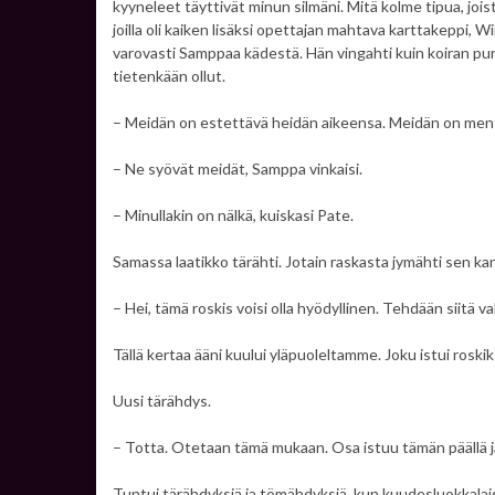
kyyneleet täyttivät minun silmäni. Mitä kolme tipua, jois
joilla oli kaiken lisäksi opettajan mahtava karttakeppi, 
varovasti Samppaa kädestä. Hän vingahti kuin koiran puru
tietenkään ollut.
– Meidän on estettävä heidän aikeensa. Meidän on ment
– Ne syövät meidät, Samppa vinkaisi.
– Minullakin on nälkä, kuiskasi Pate.
Samassa laatikko tärähti. Jotain raskasta jymähti sen kan
– Hei, tämä roskis voisi olla hyödyllinen. Tehdään siitä val
Tällä kertaa ääni kuului yläpuoleltamme. Joku istui roskik
Uusi tärähdys.
– Totta. Otetaan tämä mukaan. Osa istuu tämän päällä j
Tuntui tärähdyksiä ja tömähdyksiä, kun kuudesluokkalais