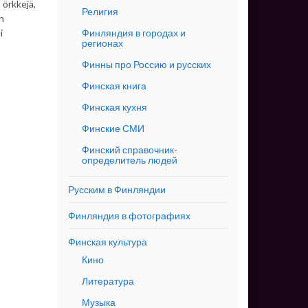
 örkkejä,
Религия
n
Финляндия в городах и
i
регионах
Финны про Россию и русских
Финская книга
Финская кухня
Финские СМИ
Финский справочник-
определитель людей
Русским в Финляндии
Финляндия в фотографиях
Финская культура
Кино
Литература
Музыка