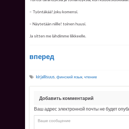
– Työntäkää! joku komensi.
– Näytetään niille! toinen huusi.
Ja sitten me lähdimme liikkeelle.
вперед
kirjallisuus
,
финский язык
,
чтение
Добавить комментарий
Ваш адрес электронной почты не будет опуб