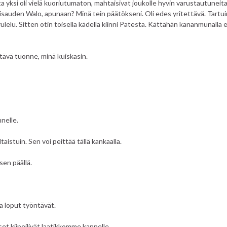
ta yksi oli vielä kuoriutumaton, mahtaisivat joukolle hyvin varustautuneita
Wiisauden Walo, apunaan? Minä tein päätökseni. Oli edes yritettävä. Tartui
lelu. Sitten otin toisella kädellä kiinni Patesta. Kättähän kananmunalla e
ävä tuonne, minä kuiskasin.
nelle.
taistuin. Sen voi peittää tällä kankaalla.
sen päällä.
a loput työntävät.
et kiipeilivät laatikkomme kannelle.