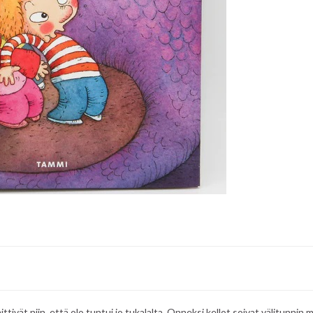
tivät niin, että olo tuntui jo tukalalta. Onneksi kellot soivat välitunnin m