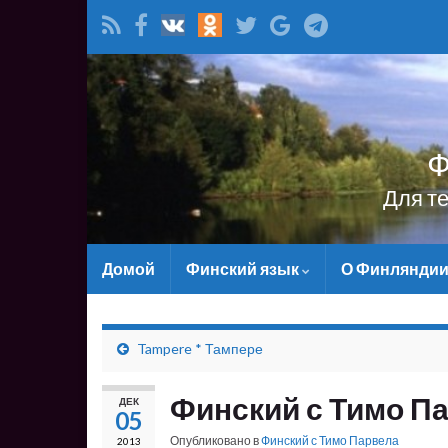
Ф
Для т
Домой
Финский язык
О Финлянди
Tampere * Тампере
Финский с Тимо Па
ДЕК
05
Опубликовано в
Финский с Тимо Парвела
2013