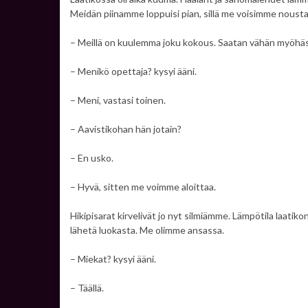
Meidän piinamme loppuisi pian, sillä me voisimme nousta
– Meillä on kuulemma joku kokous. Saatan vähän myöhästy
– Menikö opettaja? kysyi ääni.
– Meni, vastasi toinen.
– Aavistikohan hän jotain?
– En usko.
– Hyvä, sitten me voimme aloittaa.
Hikipisarat kirvelivät jo nyt silmiämme. Lämpötila laatik
lähetä luokasta. Me olimme ansassa.
– Miekat? kysyi ääni.
– Täällä.