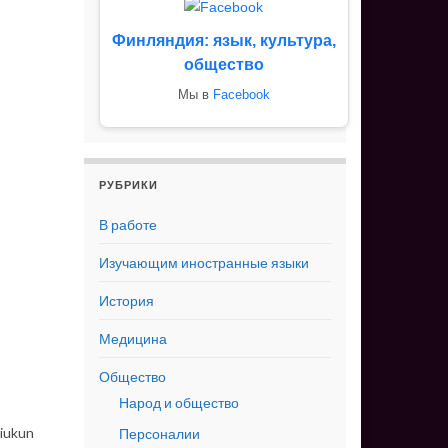
Финляндия: язык, культура,
общество
Мы в
Facebook
РУБРИКИ
В работе
Изучающим иностранные языки
История
Медицина
Общество
Народ и общество
kiukun
Персоналии