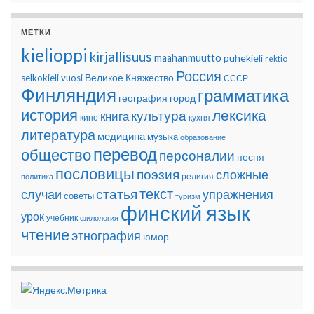
МЕТКИ
kielioppi
kirjallisuus
maahanmuutto
puhekieli
rektio
Россия
Великое Княжество
selkokieli
vuosi
СССР
Финляндия
грамматика
география
город
история
лексика
культура
книга
кино
кухня
литература
медицина
музыка
образование
перевод
общество
персоналии
песня
пословицы
поэзия
сложные
религия
политика
текст
статья
случаи
упражнения
советы
туризм
финский язык
урок
учебник
филология
чтение
этнография
юмор