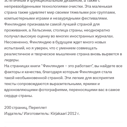
эстетичным и функциональным дизайном, а также с
непревзойденными технологиями очистки. Эта маленькая
страна также удивляет мир своими тяжелыми рок-группами,
компьютерными играми и незаурядными фестивалями.
Финляндию признавали самой лучшей страной для
проживания, а Хельсинки, столица страны, неоднократно
получал высокую оценку во многих иностранных журналах.
Несомненно, Финляндию в будущем ждет много новых
испытаний, но я уверен, что с умением совмещать
реалистичное и творческое мышление страна вновь вырвется в
лидеры.
На страницах книги “Финляндия – это работает”, вы найдете все
факторы и качества, благодаря которым Финляндия стала
такой необыкновенной страной. Эти легкие для восприятия
тексты сопровождаются выразительными, яркими и
вдохновляющими фотографиями, переносящими вас в самое
сердце страны.
200 страниц, Переплет
Издатель/ Изготовитель: Kirjakaari 2012 г.