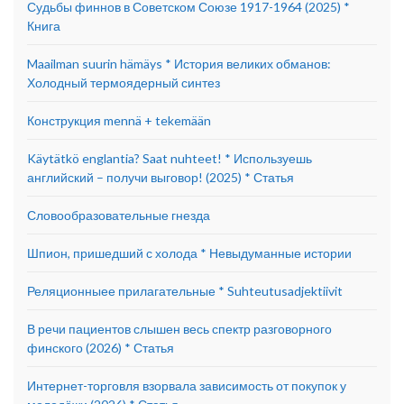
Судьбы финнов в Советском Союзе 1917-1964 (2025) *
Книга
Maailman suurin hämäys * История великих обманов:
Холодный термоядерный синтез
Конструкция mennä + tekemään
Käytätkö englantia? Saat nuhteet! * Используешь
английский – получи выговор! (2025) * Статья
Словообразовательные гнезда
Шпион, пришедший с холода * Невыдуманные истории
Реляционныее прилагательные * Suhteutusadjektiivit
В речи пациентов слышен весь спектр разговорного
финского (2026) * Статья
Интернет-торговля взорвала зависимость от покупок у