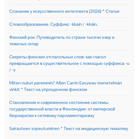
Сознание у искусственного интеллекта (2026) * Статья
Словообразование. Суффикс -kkain / -kkäin.
Финский рок: Путеводитель по стране тысячи озер и
тяжелых гитар
Секреты финских отглагольных слов: как глагол
превращается в существительное с помощью суффикса -u
/ -y
Miten nukut paremmin? Allen Carrin Easyway-menetelmän
vinkit * Текст на упрощенном финском
Становление и современное состояние системы
государственной власти в Финляндии: от имперской
бюрократии к сетевому парламентаризму
Sairauteen sopeutuminen * Текст на медицинскую тематику