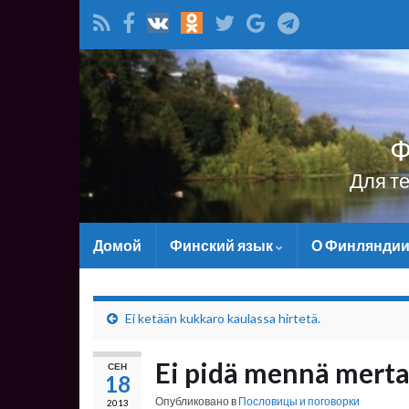
Ф
Для т
Домой
Финский язык
О Финлянди
Ei ketään kukkaro kaulassa hirtetä.
Ei pidä mennä mert
СЕН
18
Опубликовано в
Пословицы и поговорки
2013