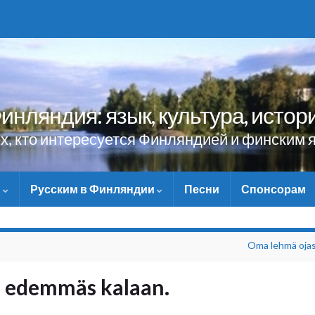
инляндия: язык, культура, истор
ех, кто интересуется Финляндией и финским 
и
Русским в Финляндии
Песни
Спонсорам
НЕ ЗАБУДЬТЕ ПОМОЧЬ 
Oma lehmä ojas
a edemmäs kalaan.