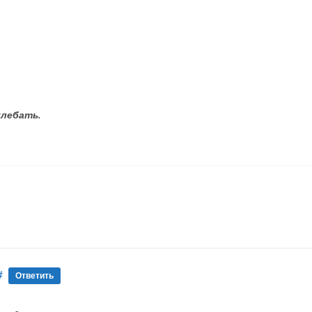
хлебать.
#
Ответить