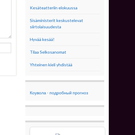
Kesäteatteriin elokuussa
Sisäministerit keskustelevat
siirtolaisuudesta
Hyvää kesää!
Tilaa Selkosanomat
Yhteinen kieli yhdistää
Коувола - подробный прогноз