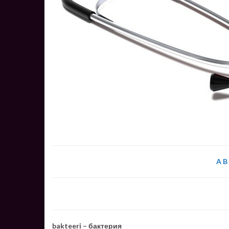
A
B
bakteeri – бактерия