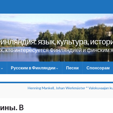
инляндия: язык, культура, истор
ех, кто интересуется Финляндией и финским 
и
Русским в Финляндии
Песни
Спонсорам
НЕ ЗАБУДЬТЕ ПОМОЧЬ 
Henning Mankell, Johan Werkmäster * Valokuvaajan k
ины. B