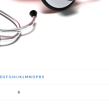
D
E
F
G
H
I
J
K
L
M
N
O
P
R
S
B