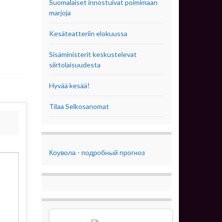
Suomalaiset innostuivat poimimaan
marjoja
Kesäteatteriin elokuussa
Sisäministerit keskustelevat
siirtolaisuudesta
Hyvää kesää!
Tilaa Selkosanomat
Коувола - подробный прогноз