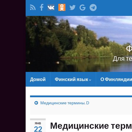
Ф
Для т
Домой
Финский язык
О Финлянди
Медицинские термины. D
Медицинские терм
ЯНВ
22