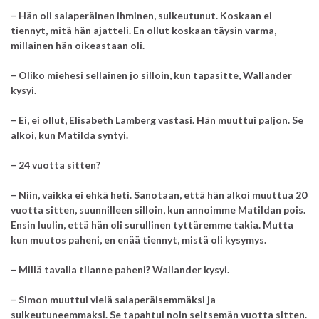
– Hän oli salaperäinen ihminen, sulkeutunut. Koskaan ei
tiennyt, mitä hän ajatteli. En ollut koskaan täysin varma,
millainen hän oikeastaan oli.
– Oliko miehesi sellainen jo silloin, kun tapasitte, Wallander
kysyi.
– Ei, ei ollut, Elisabeth Lamberg vastasi. Hän muuttui paljon. Se
alkoi, kun Matilda syntyi.
– 24 vuotta sitten?
– Niin, vaikka ei ehkä heti. Sanotaan, että hän alkoi muuttua 20
vuotta sitten, suunnilleen silloin, kun annoimme Matildan pois.
Ensin luulin, että hän oli surullinen tyttäremme takia. Mutta
kun muutos paheni, en enää tiennyt, mistä oli kysymys.
– Millä tavalla tilanne paheni? Wallander kysyi.
– Simon muuttui vielä salaperäisemmäksi ja
sulkeutuneemmaksi. Se tapahtui noin seitsemän vuotta sitten.