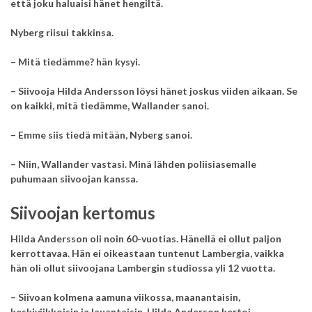
että joku haluaisi hänet hengiltä.
Nyberg riisui takkinsa.
– Mitä tiedämme? hän kysyi.
– Siivooja Hilda Andersson löysi hänet joskus viiden aikaan. Se
on kaikki, mitä tiedämme, Wallander sanoi.
– Emme siis tiedä mitään, Nyberg sanoi.
– Niin, Wallander vastasi. Minä lähden poliisiasemalle
puhumaan siivoojan kanssa.
Siivoojan kertomus
Hilda Andersson oli noin 60-vuotias. Hänellä ei ollut paljon
kerrottavaa. Hän ei oikeastaan tuntenut Lambergia, vaikka
hän oli ollut siivoojana Lambergin studiossa yli 12 vuotta.
– Siivoan kolmena aamuna viikossa, maanantaisin,
keskiviikkoisin ja lauantaisin, Hilda Anderson kertoi