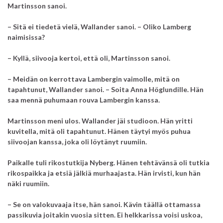
Martinsson sanoi.
– Sitä ei tiedetä vielä, Wallander sanoi.
– Oliko Lamberg
naimisissa?
– Kyllä, siivooja kertoi, että oli, Martinsson sanoi.
– Meidän on kerrottava Lambergin vaimolle, mitä on
tapahtunut, Wallander sanoi. – Soita Anna Höglundille. Hän
saa mennä puhumaan rouva Lambergin kanssa.
Martinsson meni ulos. Wallander jäi studioon.
Hän yritti
kuvitella, mitä oli tapahtunut. Hänen täytyi myös puhua
siivoojan kanssa, joka oli löytänyt ruumiin.
Paikalle tuli rikostutkija Nyberg. Hänen tehtävänsä oli tutkia
rikospaikka ja etsiä jälkiä murhaajasta. Hän irvisti, kun hän
näki ruumiin.
– Se on valokuvaaja itse, hän sanoi. Kävin täällä ottamassa
passikuvia joitakin vuosia sitten. Ei helkkarissa voisi uskoa,