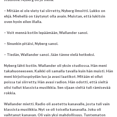
– Mitään ei ole viety tai siirretty, Nyberg ilmoitti. Lukko on
ehjä. Miehellä on täytynyt olla avain. Muistan, että lukitsin
oven hyvin eilen illalla.
– Voit mennä kotiin lepäämään, Wallander sanoi.
– Sinunkin pitäisi, Nyberg sanoi.
– Tiedän, Wallander sanoi. Jään tänne vielä hetkeksi.
Nyberg lähti kotiin. Wallander oli yksin studiossa. Hän meni
takahuoneeseen.
Kaikki oli samalla tavalla kuin hän muisti. Hän
meni kirjoituspöydän luo ja avasi laatikot.
Mitään ei ollut
poissa tai siirretty. Hän avasi radion. Hän odotti, että sieltä
olisi tullut klassista musiikkia. Sen sijaan sieltä tuli rämisevää
rokkia.
Wallander mietti. Radio oli asetettu kanavalle, josta tuli vain
klassista musiikkia. Nyt se oli toisella kanavalla.
Joku oli
vaihtanut kanavan. Oli vain yksi mahdollisuus.
Tuntematon