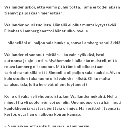
Wallander uskoi, että vaimo puhui totta. Tämä ei todellakaan
tiennyt paljoakaan miehestään.
Wallander nousi tuolista. Hänellä ei ollut muuta kysyttävää.
Elisabeth Lamberg saattoi hänet ulko-ovelle.
– Miehelläni oli paljon salaisuuksia, rouva Lamberg sanoi äkkiä.
Wallander ei sanonut mitään. Hän vain nyökkäsi, istui
autoonsa ja ajoi kotiin. Myöhemmin illalla hän muisteli, mitä
rouva Lamberg oli sanonut. Mitä tämä oli oikeastaan
tarkoittanut sillä, että Simonilla oli paljon salaisuuksia. Aivan
kuin studion takahuone olisi vain yksi niistä. Oliko muita
salaisuuksia, joita he eivät olleet löytäneet?
Kello oli vähän yli yhdentoista, kun Wallander nukahti.
Neljä
minuuttia yli puolenyön soi puhelin. Unenpöpperössä hän nosti
kuulokkeen ja vastasi.
Soittaja oli mies. Hän esitteli itsensä ja
kertoi, että hän oli ulkona koiran kanssa.
– Näin äsken, että joku hiipi sisälle Lambergin