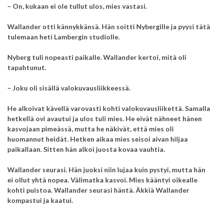
– On, kukaan ei ole tullut ulos, mies vastasi.
Wallander otti kännykkänsä. Hän soitti Nybergille ja pyysi tätä
tulemaan heti Lambergin studiolle.
Nyberg tuli nopeasti paikalle. Wallander kertoi, mitä oli
tapahtunut.
– Joku oli sisällä valokuvausliikkeessä.
He alkoivat kävellä varovasti kohti valokuvausliikettä. Samalla
hetkellä ovi avautui ja ulos tuli mies.
He eivät nähneet hänen
kasvojaan pimeässä, mutta he näkivät, että mies oli
huomannut heidät.
Hetken aikaa mies seisoi aivan hiljaa
paikallaan.
Sitten hän alkoi juosta kovaa vauhtia.
Wallander seurasi. Hän juoksi niin lujaa kuin pystyi, mutta hän
ei ollut yhtä nopea. Välimatka kasvoi.
Mies kääntyi oikealle
kohti puistoa. Wallander seurasi häntä.
Äkkiä Wallander
kompastui ja kaatui.