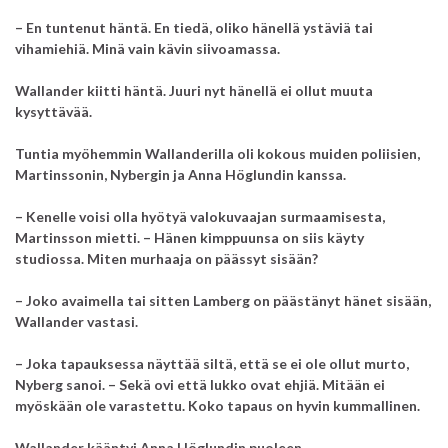
– En tuntenut häntä. En tiedä, oliko hänellä ystäviä tai
vihamiehiä. Minä vain kävin siivoamassa.
Wallander kiitti häntä. Juuri nyt hänellä ei ollut muuta
kysyttävää.
Tuntia myöhemmin Wallanderilla oli kokous muiden poliisien,
Martinssonin, Nybergin ja Anna Höglundin kanssa.
– Kenelle voisi olla hyötyä valokuvaajan surmaamisesta,
Martinsson mietti. – Hänen kimppuunsa on siis käyty
studiossa.
Miten murhaaja on päässyt sisään?
– Joko avaimella tai sitten Lamberg on päästänyt hänet sisään,
Wallander vastasi.
– Joka tapauksessa näyttää siltä, että se ei ole ollut murto,
Nyberg sanoi. – Sekä ovi että lukko ovat ehjiä. Mitään ei
myöskään ole varastettu. Koko tapaus on hyvin kummallinen.
Wallander kääntyi Anna Höglundin puoleen.