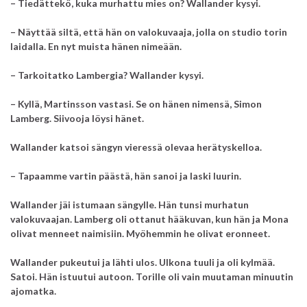
– Tiedättekö, kuka murhattu mies on? Wallander kysyi.
– Näyttää siltä, että hän on valokuvaaja, jolla on studio torin
laidalla. En nyt muista hänen nimeään.
– Tarkoitatko Lambergia? Wallander kysyi.
– Kyllä, Martinsson vastasi. Se on hänen nimensä, Simon
Lamberg. Siivooja löysi hänet.
Wallander katsoi sängyn vieressä olevaa herätyskelloa.
– Tapaamme vartin päästä, hän sanoi ja laski luurin.
Wallander jäi istumaan sängylle. Hän tunsi murhatun
valokuvaajan.
Lamberg oli ottanut hääkuvan, kun hän ja Mona
olivat menneet naimisiin.
Myöhemmin he olivat eronneet.
Wallander pukeutui ja lähti ulos. Ulkona tuuli ja oli kylmää.
Satoi. Hän istuutui autoon. Torille oli vain muutaman minuutin
ajomatka.