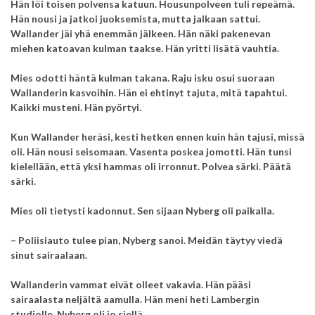
Hän löi toisen polvensa katuun. Housunpolveen tuli repeämä.
Hän nousi ja jatkoi juoksemista, mutta jalkaan sattui.
Wallander jäi yhä enemmän jälkeen. Hän näki pakenevan
miehen katoavan kulman taakse. Hän yritti lisätä vauhtia.
Mies odotti häntä kulman takana. Raju isku osui suoraan
Wallanderin kasvoihin. Hän ei ehtinyt tajuta, mitä tapahtui.
Kaikki musteni. Hän pyörtyi.
Kun Wallander heräsi, kesti hetken ennen kuin hän tajusi, missä
oli. Hän nousi seisomaan. Vasenta poskea jomotti. Hän tunsi
kielellään, että yksi hammas oli irronnut. Polvea särki. Päätä
särki.
Mies oli tietysti kadonnut. Sen sijaan Nyberg oli paikalla.
– Poliisiauto tulee pian, Nyberg sanoi. Meidän täytyy viedä
sinut sairaalaan.
Wallanderin vammat eivät olleet vakavia. Hän pääsi
sairaalasta neljältä aamulla. Hän meni heti Lambergin
studiolle. Nyberg oli jo siellä.