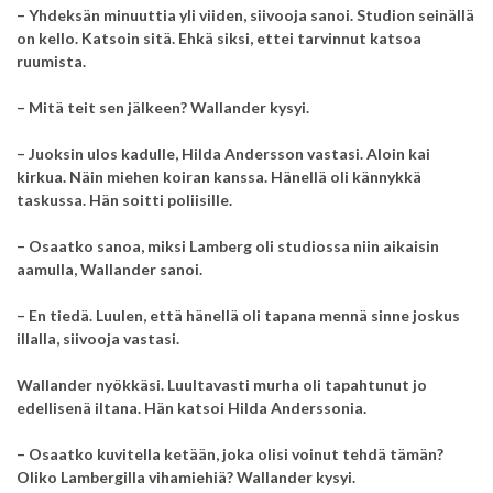
– Yhdeksän minuuttia yli viiden, siivooja sanoi. Studion seinällä
on kello. Katsoin sitä. Ehkä siksi, ettei tarvinnut katsoa
ruumista.
– Mitä teit sen jälkeen? Wallander kysyi.
– Juoksin ulos kadulle, Hilda Andersson vastasi. Aloin kai
kirkua. Näin miehen koiran kanssa. Hänellä oli kännykkä
taskussa. Hän soitti poliisille.
– Osaatko sanoa, miksi Lamberg oli studiossa niin aikaisin
aamulla, Wallander sanoi.
– En tiedä. Luulen, että hänellä oli tapana mennä sinne joskus
illalla, siivooja vastasi.
Wallander nyökkäsi. Luultavasti murha oli tapahtunut jo
edellisenä iltana. Hän katsoi Hilda Anderssonia.
– Osaatko kuvitella ketään, joka olisi voinut tehdä tämän?
Oliko Lambergilla vihamiehiä? Wallander kysyi.