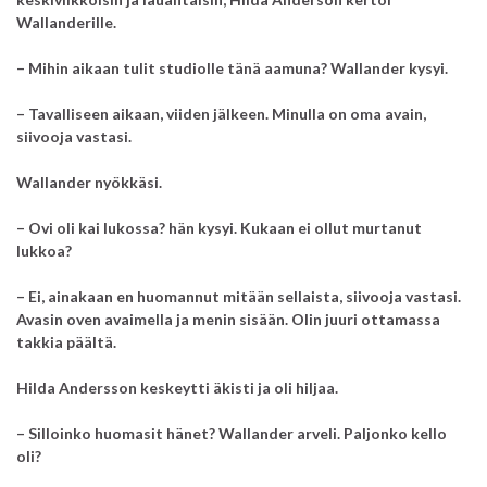
Wallanderille.
– Mihin aikaan tulit studiolle tänä aamuna? Wallander kysyi.
– Tavalliseen aikaan, viiden jälkeen. Minulla on oma avain,
siivooja vastasi.
Wallander nyökkäsi.
– Ovi oli kai lukossa? hän kysyi. Kukaan ei ollut murtanut
lukkoa?
– Ei, ainakaan en huomannut mitään sellaista, siivooja vastasi.
Avasin oven avaimella ja menin sisään. Olin juuri ottamassa
takkia päältä.
Hilda Andersson keskeytti äkisti ja oli hiljaa.
– Silloinko huomasit hänet? Wallander arveli. Paljonko kello
oli?