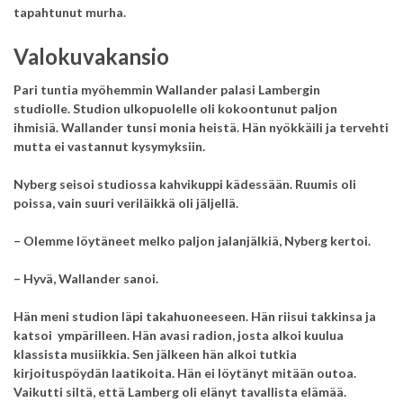
tapahtunut murha.
Valokuvakansio
Pari tuntia myöhemmin Wallander palasi Lambergin
studiolle.
Studion ulkopuolelle oli kokoontunut paljon
ihmisiä.
Wallander tunsi monia heistä.
Hän nyökkäili ja tervehti
mutta ei vastannut kysymyksiin.
Nyberg seisoi studiossa kahvikuppi kädessään. Ruumis oli
poissa, vain suuri veriläikkä oli jäljellä.
– Olemme löytäneet melko paljon jalanjälkiä, Nyberg kertoi.
– Hyvä, Wallander sanoi.
Hän meni studion läpi takahuoneeseen.
Hän riisui takkinsa ja
katsoi ympärilleen. Hän avasi radion, josta alkoi kuulua
klassista musiikkia. Sen jälkeen hän alkoi tutkia
kirjoituspöydän laatikoita. Hän ei löytänyt mitään outoa.
Vaikutti siltä, että Lamberg oli elänyt tavallista elämää.