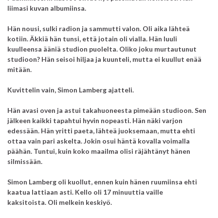
liimasi kuvan albumiinsa.
Hän nousi, sulki radion ja sammutti valon. Oli aika lähteä
kotiin. Äkkiä hän tunsi, että jotain oli vialla. Hän luuli
kuulleensa ääniä studion puolelta.
Oliko joku murtautunut
studioon? Hän seisoi hiljaa ja kuunteli, mutta ei kuullut enää
mitään.
Kuvittelin vain, Simon Lamberg ajatteli.
Hän avasi oven ja astui takahuoneesta pimeään studioon.
Sen
jälkeen kaikki tapahtui hyvin nopeasti.
Hän näki varjon
edessään.
Hän yritti paeta, lähteä juoksemaan, mutta ehti
ottaa vain pari askelta.
Jokin osui häntä kovalla voimalla
päähän.
Tuntui, kuin koko maailma olisi räjähtänyt hänen
silmissään.
Simon Lamberg oli kuollut, ennen kuin hänen ruumiinsa ehti
kaatua lattiaan asti.
Kello oli 17 minuuttia vaille
kaksitoista.
Oli melkein keskiyö.