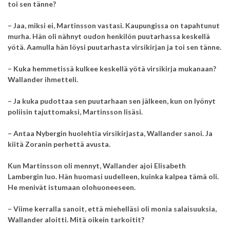
toi sen tänne?
– Jaa, miksi ei, Martinsson vastasi. Kaupungissa on tapahtunut
murha. Hän oli nähnyt oudon henkilön puutarhassa keskellä
yötä. Aamulla hän löysi puutarhasta virsikirjan ja toi sen tänne.
– Kuka hemmetissä kulkee keskellä yötä virsikirja mukanaan?
Wallander ihmetteli.
– Ja kuka pudottaa sen puutarhaan sen jälkeen, kun on lyönyt
poliisin tajuttomaksi, Martinsson lisäsi.
– Antaa Nybergin huolehtia virsikirjasta, Wallander sanoi. Ja
kiitä Zoranin perhettä avusta.
Kun Martinsson oli mennyt, Wallander ajoi Elisabeth
Lambergin luo. Hän huomasi uudelleen, kuinka kalpea tämä oli.
He menivät istumaan olohuoneeseen.
– Viime kerralla sanoit, että miehelläsi oli monia salaisuuksia,
Wallander aloitti. Mitä oikein tarkoitit?