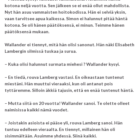
kotona neljä vuotta. Sen jälkeen se ei enää ollut mahdollista.
Nyt hän asuu vammaisten hoitokodissa. Hän ei selviä yksin,
vaan tarvitsee apua kaikessa. Simon ei halunnut pitää häntä
kotona. Se oli hänen päätöksensä, ei minun. Teimme hänen
päätöksensä mukaan.
Wallander ei tiennyt, mitä hän olisi sanonut. Hän näki Elisabeth
Lambergin silmissä tuskaa ja surua.
– Kuka olisi halunnut surmata miehesi ? Wallander kysyi.
– En tiedä, rouva Lamberg vastasi. En oikeastaan tuntenut
miestäni. Hän muuttui vieraaksi, kun oli antanut pois
tyttäremme. Silloin äkkiä tajusin, että en enää tuntenut häntä.
– Mutta siitä on 20 vuotta! Wallander sanoi. Te olette olleet
naimisissa kaikki nämä vuodet.
– Joistakin asioista ei pääse yli, rouva Lamberg sanoi. Hän
tuntuu edelleen vieraalta. En tiennyt, millainen hän oli
sisimmältään. Asuimme yhdessä. Siinä kaikki.