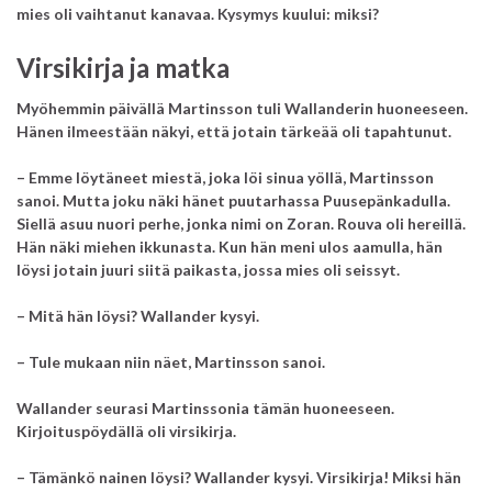
mies oli vaihtanut kanavaa.
Kysymys kuului: miksi?
Virsikirja ja matka
Myöhemmin päivällä Martinsson tuli Wallanderin huoneeseen.
Hänen ilmeestään näkyi, että jotain tärkeää oli tapahtunut.
– Emme löytäneet miestä, joka löi sinua yöllä, Martinsson
sanoi. Mutta joku näki hänet puutarhassa Puusepänkadulla.
Siellä asuu nuori perhe, jonka nimi on Zoran. Rouva oli hereillä.
Hän näki miehen ikkunasta. Kun hän meni ulos aamulla, hän
löysi jotain juuri siitä paikasta, jossa mies oli seissyt.
– Mitä hän löysi? Wallander kysyi.
– Tule mukaan niin näet, Martinsson sanoi.
Wallander seurasi Martinssonia tämän huoneeseen.
Kirjoituspöydällä oli virsikirja.
– Tämänkö nainen löysi? Wallander kysyi. Virsikirja! Miksi hän