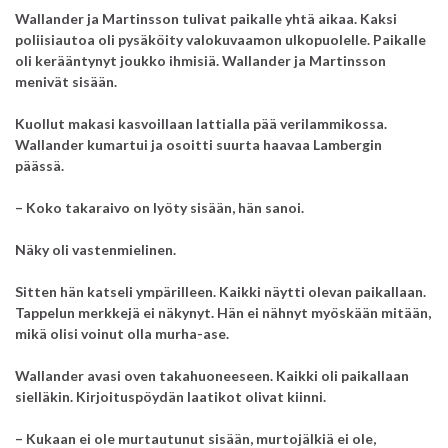
Wallander ja Martinsson tulivat paikalle yhtä aikaa. Kaksi
poliisiautoa oli pysäköity valokuvaamon ulkopuolelle. Paikalle
oli kerääntynyt joukko ihmisiä. Wallander ja Martinsson
menivät sisään.
Kuollut makasi kasvoillaan lattialla pää verilammikossa.
Wallander kumartui ja osoitti suurta haavaa Lambergin
päässä.
– Koko takaraivo on lyöty sisään, hän sanoi.
Näky oli vastenmielinen.
Sitten hän katseli ympärilleen. Kaikki näytti olevan paikallaan.
Tappelun merkkejä ei näkynyt. Hän ei nähnyt myöskään mitään,
mikä olisi voinut olla murha-ase.
Wallander avasi oven takahuoneeseen. Kaikki oli paikallaan
sielläkin. Kirjoituspöydän laatikot olivat kiinni.
– Kukaan ei ole murtautunut sisään, murtojälkiä ei ole,