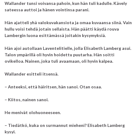
Wallander tunsi voivansa pahoin, kun hän tuli kadulle. Kävely
sateessa auttoi ja hänen vointinsa parani.
Hän ajatteli yhä valokuvakansiota ja omaa kuvaansa siinä. Vain
hullu voisi tehdä jotain sellaista. Hän päätti käydä rouva
Lambergin luona esittämässä joitakin kysymyksiä.
Hän ajoi autollaan Laventelitielle, jolla Elisabeth Lamberg asui.
Talon ympärillä oli hyvin hoidettu puutarha. Hän soitti
ovikelloa. Nainen, joka tuli avaamaan, oli hyvin kalpea.
Wallander esitteli itsensä.
– Anteeksi, että häiritsen, hän sanoi. Otan osaa.
– Kiitos, nainen sanoi.
He menivät olohuoneeseen.
– Tiedätkö, kuka on surmannut mieheni? Elisabeth Lamberg
kysyi.