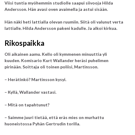
Viisi tuntia myöhemmin studiolle saapui siivooja Hilda
Andersson. Hän avasi oven avaimella ja astui sisään.
Hän näki heti lattialla olevan ruumiin.
Siitä oli valunut verta
lattialle.
Hilda Andersson pakeni kadulle. Ja alkoi kirkua.
Rikospaikka
Oli aikainen aamu. Kello oli kymmenen minuuttia yli
kuuden.
Komisario Kurt Wallander heräsi puhelimen
pirinään.
Soittaja oli toinen poliisi, Martinsson.
– Herätinkö? Martinsson kysyi.
– Kyllä, Wallander vastasi.
– Mitä on tapahtunut?
– Saimme juuri tietää, että eräs mies on murhattu
huoneistossa Pyhän Gertrudin torilla.