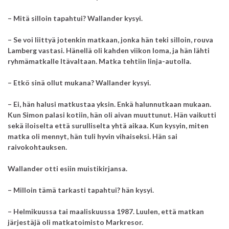
– Mitä silloin tapahtui? Wallander kysyi.
– Se voi liittyä jotenkin matkaan, jonka hän teki silloin, rouva
Lamberg vastasi. Hänellä oli kahden viikon loma, ja hän lähti
ryhmämatkalle Itävaltaan. Matka tehtiin linja-autolla.
– Etkö sinä ollut mukana? Wallander kysyi.
– Ei, hän halusi matkustaa yksin. Enkä halunnutkaan mukaan.
Kun Simon palasi kotiin, hän oli aivan muuttunut. Hän vaikutti
sekä iloiselta että surulliselta yhtä aikaa. Kun kysyin, miten
matka oli mennyt, hän tuli hyvin vihaiseksi. Hän sai
raivokohtauksen.
Wallander otti esiin muistikirjansa.
– Milloin tämä tarkasti tapahtui? hän kysyi.
– Helmikuussa tai maaliskuussa 1987. Luulen, että matkan
järjestäjä oli matkatoimisto Markresor.