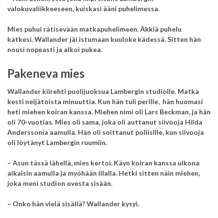
valokuvaliikkeeseen, kuiskasi ääni puhelimessa.
Mies puhui rätisevään matkapuhelimeen. Äkkiä puhelu
katkesi.
Wallander jäi istumaan kuuloke kädessä.
Sitten hän
nousi nopeasti ja alkoi pukea.
Pakeneva mies
Wallander kiirehti puolijuoksua Lambergin studiolle.
Matka
kesti neljätoista minuuttia.
Kun hän tuli perille, hän huomasi
heti miehen koiran kanssa.
Miehen nimi oli Lars Beckman, ja hän
oli 70-vuotias.
Mies oli sama, joka oli auttanut siivooja Hilda
Anderssonia aamulla.
Hän oli soittanut poliisille, kun siivooja
oli löytänyt Lambergin ruumiin.
– Asun tässä lähellä, mies kertoi. Käyn koiran kanssa ulkona
aikaisin aamulla ja myöhään illalla. Hetki sitten näin miehen,
joka meni studion ovesta sisään.
– Onko hän vielä sisällä? Wallander kysyi.