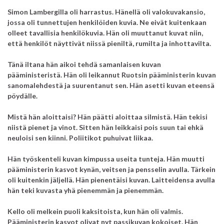
Simon Lambergilla oli harrastus.
Hänellä oli valokuvakansio,
jossa oli tunnettujen henkilöiden kuvia.
Ne eivät kuitenkaan
olleet tavallisia henkilökuvia.
Hän oli muuttanut kuvat niin,
että henkilöt näyttivät niissä pieniltä, rumilta ja inhottavilta.
Tänä iltana hän aikoi tehdä samanlaisen kuvan
pääministeristä.
Hän oli leikannut Ruotsin pääministerin kuvan
sanomalehdestä ja suurentanut sen.
Hän asetti kuvan eteensä
pöydälle.
Mistä hän aloittaisi? Hän päätti aloittaa silmistä. Hän tekisi
niistä pienet ja vinot. Sitten hän leikkaisi pois suun tai ehkä
neuloisi sen kiinni. Poliitikot puhuivat liikaa.
Hän työskenteli kuvan kimpussa useita tunteja. Hän muutti
pääministerin kasvot kynän, veitsen ja pensselin avulla. Tärkein
oli kuitenkin jäljellä. Hän pienentäisi kuvan. Laitteidensa avulla
hän teki kuvasta yhä pienemmän ja pienemmän.
Kello oli melkein puoli kaksitoista, kun hän oli valmis.
Pääministerin kasvot olivat nyt passikuvan kokoiset. Hän