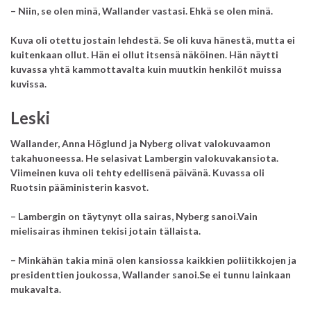
– Niin, se olen minä, Wallander vastasi. Ehkä se olen minä.
Kuva oli otettu jostain lehdestä. Se oli kuva hänestä, mutta ei
kuitenkaan ollut. Hän ei ollut itsensä näköinen. Hän näytti
kuvassa yhtä kammottavalta kuin muutkin henkilöt muissa
kuvissa.
Leski
Wallander, Anna Höglund ja Nyberg olivat valokuvaamon
takahuoneessa. He selasivat Lambergin valokuvakansiota.
Viimeinen kuva oli tehty edellisenä päivänä. Kuvassa oli
Ruotsin pääministerin kasvot.
– Lambergin on täytynyt olla sairas, Nyberg sanoi.Vain
mielisairas ihminen tekisi jotain tällaista.
– Minkähän takia minä olen kansiossa kaikkien poliitikkojen ja
presidenttien joukossa, Wallander sanoi.Se ei tunnu lainkaan
mukavalta.