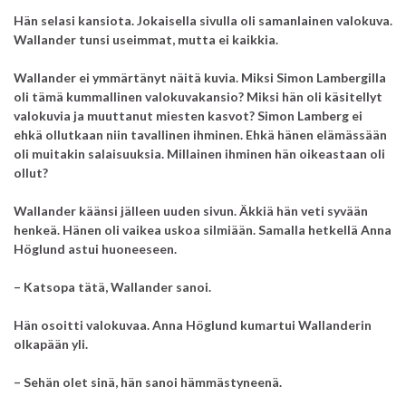
Hän selasi kansiota. Jokaisella sivulla oli samanlainen valokuva.
Wallander tunsi useimmat, mutta ei kaikkia.
Wallander ei ymmärtänyt näitä kuvia.
Miksi Simon Lambergilla
oli tämä kummallinen valokuvakansio? Miksi hän oli käsitellyt
valokuvia ja muuttanut miesten kasvot? Simon Lamberg ei
ehkä ollutkaan niin tavallinen ihminen. Ehkä hänen elämässään
oli muitakin salaisuuksia. Millainen ihminen hän oikeastaan oli
ollut?
Wallander käänsi jälleen uuden sivun. Äkkiä hän veti syvään
henkeä. Hänen oli vaikea uskoa silmiään. Samalla hetkellä Anna
Höglund astui huoneeseen.
– Katsopa tätä, Wallander sanoi.
Hän osoitti valokuvaa. Anna Höglund kumartui Wallanderin
olkapään yli.
– Sehän olet sinä, hän sanoi hämmästyneenä.