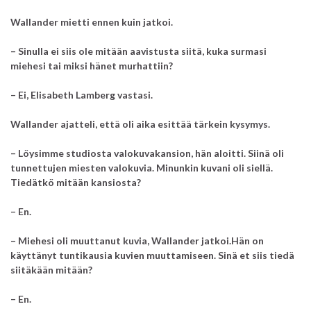
Wallander mietti ennen kuin jatkoi.
– Sinulla ei siis ole mitään aavistusta siitä, kuka surmasi
miehesi tai miksi hänet murhattiin?
– Ei, Elisabeth Lamberg vastasi.
Wallander ajatteli, että oli aika esittää tärkein kysymys.
– Löysimme studiosta valokuvakansion, hän aloitti. Siinä oli
tunnettujen miesten valokuvia. Minunkin kuvani oli siellä.
Tiedätkö mitään kansiosta?
– En.
– Miehesi oli muuttanut kuvia, Wallander jatkoi.Hän on
käyttänyt tuntikausia kuvien muuttamiseen. Sinä et siis tiedä
siitäkään mitään?
– En.