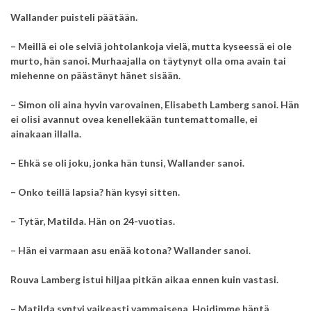
Wallander puisteli päätään.
– Meillä ei ole selviä johtolankoja vielä, mutta kyseessä ei ole
murto, hän sanoi. Murhaajalla on täytynyt olla oma avain tai
miehenne on päästänyt hänet sisään.
– Simon oli aina hyvin varovainen, Elisabeth Lamberg sanoi. Hän
ei olisi avannut ovea kenellekään tuntemattomalle, ei
ainakaan illalla.
– Ehkä se oli joku, jonka hän tunsi, Wallander sanoi.
– Onko teillä lapsia? hän kysyi sitten.
– Tytär, Matilda. Hän on 24-vuotias.
– Hän ei varmaan asu enää kotona? Wallander sanoi.
Rouva Lamberg istui hiljaa pitkän aikaa ennen kuin vastasi.
– Matilda syntyi vaikeasti vammaisena. Hoidimme häntä