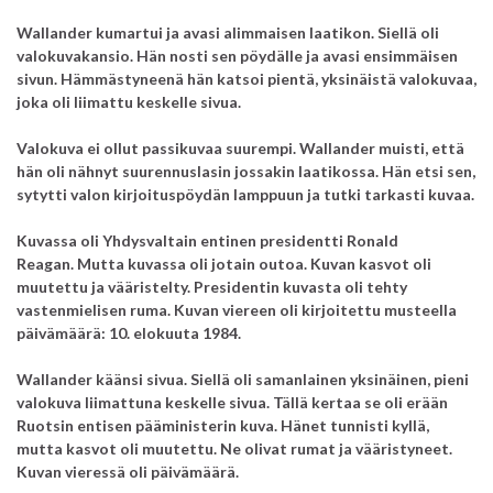
Wallander kumartui ja avasi alimmaisen laatikon. Siellä oli
valokuvakansio. Hän nosti sen pöydälle ja avasi ensimmäisen
sivun. Hämmästyneenä hän katsoi pientä, yksinäistä valokuvaa,
joka oli liimattu keskelle sivua.
Valokuva ei ollut passikuvaa suurempi. Wallander muisti, että
hän oli nähnyt suurennuslasin jossakin laatikossa. Hän etsi sen,
sytytti valon kirjoituspöydän lamppuun ja tutki tarkasti kuvaa.
Kuvassa oli Yhdysvaltain entinen presidentti Ronald
Reagan.
Mutta kuvassa oli jotain outoa. Kuvan kasvot oli
muutettu ja vääristelty.
Presidentin kuvasta oli tehty
vastenmielisen ruma.
Kuvan viereen oli kirjoitettu musteella
päivämäärä: 10. elokuuta 1984.
Wallander käänsi sivua. Siellä oli samanlainen yksinäinen, pieni
valokuva liimattuna keskelle sivua. Tällä kertaa se oli erään
Ruotsin entisen pääministerin kuva. Hänet tunnisti kyllä,
mutta kasvot oli muutettu. Ne olivat rumat ja vääristyneet.
Kuvan vieressä oli päivämäärä.