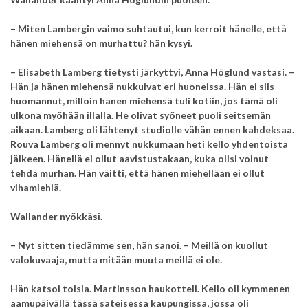
– Miten Lambergin vaimo suhtautui, kun kerroit hänelle, että
hänen miehensä on murhattu? hän kysyi.
– Elisabeth Lamberg tietysti järkyttyi, Anna Höglund vastasi. –
Hän ja hänen miehensä nukkuivat eri huoneissa. Hän ei siis
huomannut, milloin hänen miehensä tuli kotiin, jos tämä oli
ulkona myöhään illalla. He olivat syöneet puoli seitsemän
aikaan. Lamberg oli lähtenyt studiolle vähän ennen kahdeksaa.
Rouva Lamberg oli mennyt nukkumaan heti kello yhdentoista
jälkeen. Hänellä ei ollut aavistustakaan, kuka olisi voinut
tehdä murhan. Hän väitti, että hänen miehellään ei ollut
vihamiehiä.
Wallander nyökkäsi.
– Nyt sitten tiedämme sen, hän sanoi. – Meillä on kuollut
valokuvaaja, mutta mitään muuta meillä ei ole.
Hän katsoi toisia. Martinsson haukotteli.
Kello oli kymmenen
aamupäivällä tässä sateisessa kaupungissa, jossa oli