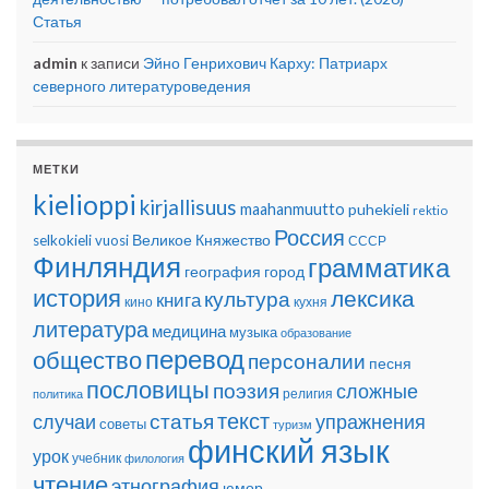
Статья
admin
к записи
Эйно Генрихович Карху: Патриарх
северного литературоведения
МЕТКИ
kielioppi
kirjallisuus
maahanmuutto
puhekieli
rektio
Россия
Великое Княжество
selkokieli
vuosi
СССР
Финляндия
грамматика
география
город
история
лексика
культура
книга
кино
кухня
литература
медицина
музыка
образование
перевод
общество
персоналии
песня
пословицы
поэзия
сложные
религия
политика
текст
статья
случаи
упражнения
советы
туризм
финский язык
урок
учебник
филология
чтение
этнография
юмор