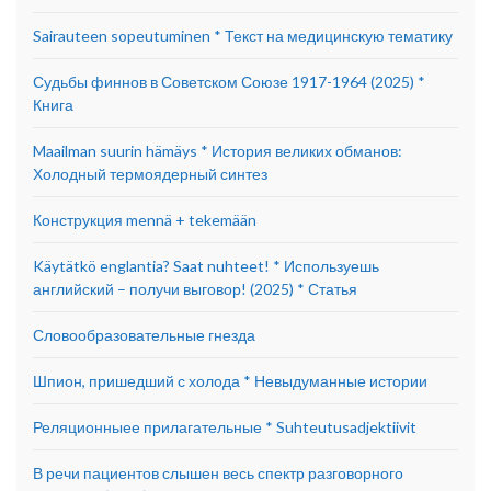
Sairauteen sopeutuminen * Текст на медицинскую тематику
Судьбы финнов в Советском Союзе 1917-1964 (2025) *
Книга
Maailman suurin hämäys * История великих обманов:
Холодный термоядерный синтез
Конструкция mennä + tekemään
Käytätkö englantia? Saat nuhteet! * Используешь
английский – получи выговор! (2025) * Статья
Словообразовательные гнезда
Шпион, пришедший с холода * Невыдуманные истории
Реляционныее прилагательные * Suhteutusadjektiivit
В речи пациентов слышен весь спектр разговорного