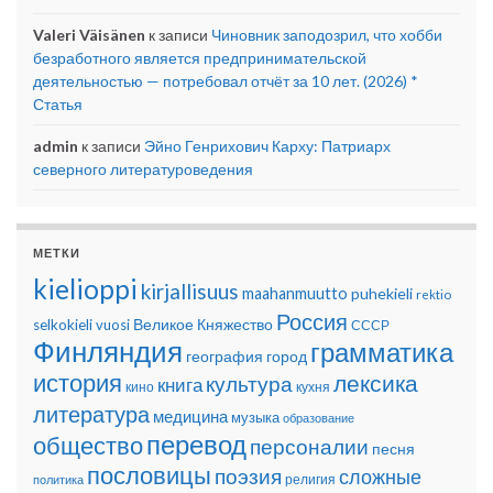
Valeri Väisänen
к записи
Чиновник заподозрил, что хобби
безработного является предпринимательской
деятельностью — потребовал отчёт за 10 лет. (2026) *
Статья
admin
к записи
Эйно Генрихович Карху: Патриарх
северного литературоведения
МЕТКИ
kielioppi
kirjallisuus
maahanmuutto
puhekieli
rektio
Россия
Великое Княжество
selkokieli
vuosi
СССР
Финляндия
грамматика
география
город
история
лексика
культура
книга
кино
кухня
литература
медицина
музыка
образование
перевод
общество
персоналии
песня
пословицы
поэзия
сложные
религия
политика