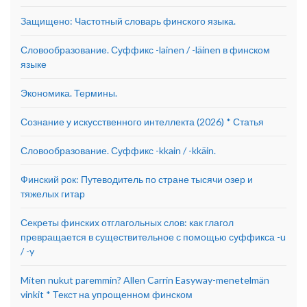
Защищено: Частотный словарь финского языка.
Словообразование. Суффикс -lainen / -läinen в финском
языке
Экономика. Термины.
Сознание у искусственного интеллекта (2026) * Статья
Словообразование. Суффикс -kkain / -kkäin.
Финский рок: Путеводитель по стране тысячи озер и
тяжелых гитар
Секреты финских отглагольных слов: как глагол
превращается в существительное с помощью суффикса -u
/ -y
Miten nukut paremmin? Allen Carrin Easyway-menetelmän
vinkit * Текст на упрощенном финском